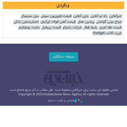
وبگردی
خبرآنلاین
راه نو آنلاین
بازی آنلاین
قیمت تلویزیون سونی
مبل مینیمال
جراح بینی گوشتی
پرشین هتل
قیمت آهن فولاد ایرانیان
اعتبارسنجی بانکی
قیمت طلا امروز
بلیط قطار
شرکت رادوکو
قیمت پروفیل
سایت یوتوتایمز
خرید اکانت chatgpt
نسخه دسکتاپ
تمامی حقوق این سایت برای خبرآنلاین محفوظ است. نقل مطالب با ذکر منبع بلامانع است.
Copyright © 2025 khabaronline News Agancy, All rights reserved
طراحی و تولید: نستوه