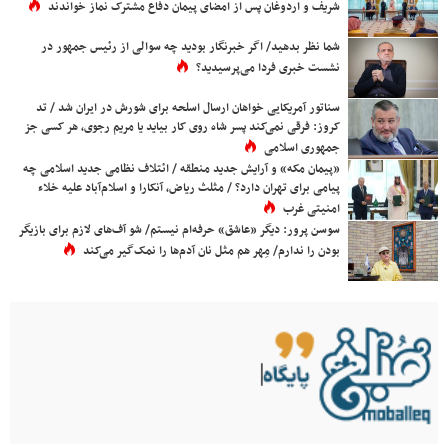
شریف و اردوغان پس از امضای پیمان دفاع مشترک نماز خواندند
شما نظر بدهید/ اگر خبرنگار بودید چه سوالی از رئیس جمهور در
نشست خبری فردا می‌پرسیدید؟
سناتور آمریکایی خواهان ارسال اسلحه برای شورش در ایران شد / تد
کروز: فرقی نمی‌کند پسر شاه روی کار بیاید یا مریم رجوی، هر کسی جز
جمهوری اسلامی
«پیمان مکه» و آرایش جدید منطقه / ائتلاف نظامی جدید اسلامی چه
پیامی برای تهران دارد؟ / مثلث ریاض، آنکارا و اسلام‌آباد علیه خلاء
امنیتی غرب
سوسن پرور: دیگر «عاشق» حرفه‌ام نیستم/ شو آف‌های لازم برای بازیگر
بودن را ندارم/ مِهر هم مثل نان آدم‌ها را نمک‌گیر می‌کند