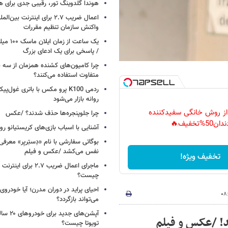
هوندا گلدوینگ تور، رقیبی جدی برای ه
اعمال ضریب ۲.۷ برای اینترنت 
واکنش سازمان تنظیم مقررات
یک ساعت از
/ پاسخی برای یک ادعای بزرگ
چرا کامیون‌های کشنده همزمان از سه 
متفاوت استفاده می‌کنند؟
ردمی K100 پرو مکس با باتری غول‌
روانه بازار می‌شود
 از روش خانگی سفیدکننده
چرا جلوپنجره‌ها حذف شدند؟ /عکس
دان50%تخفیف🔥
آشنایی با اسباب‌ بازی‌های کریستیانو ر
نفس می‌کشد /عکس و فیلم
تخفیف ویژه!
ماجرای اعمال ضریب ۲.۷ برای 
چیست؟
احیای پراید در دوران مدرن؛ آیا خودروی 
می‌تواند بازگردد؟
آپشن‌های ج
! /عکس و فیلم
تویوتا چیست؟