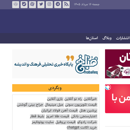
جمعه ۱۶ مرداد ۱۴۰۵
انتشارات
وبلاگ
استان‌ها
وبگردی
خبرآنلاین
راه نو آنلاین
بازی آنلاین
قیمت تلویزیون سونی
مبل مینیمال
جراح بینی گوشتی
پرشین هتل
قیمت آهن فولاد ایرانیان
اعتبارسنجی بانکی
قیمت طلا امروز
بلیط قطار
شرکت رادوکو
قیمت پروفیل
سایت یوتوتایمز
خرید اکانت chatgpt