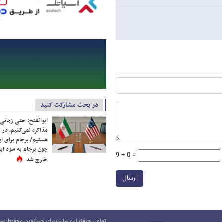
در بحث مشارکت کنید
ابوالفتح: حتی زمانی 
مذاکره نمی‌کنیم، در 
هستیم/ برجام برای ای
چون برجام به سود ایرا
9 + 0 =
خارج شد
ارسال
تمامی حقوق این سایت برای خبرآنلاین محفوظ است.