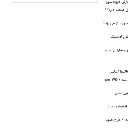
ارلی دیویدسون
بین‌الملل صحت دارد؟ /
 زمان ایلان ماسک ۱۰۰ میلیون دلار می‌ارزد؟
نوع لاستیک
پیکر و شارژ بی‌سیم
ونالدو! /عکس
بوگاتی سفارشی با نام «دِستِریِر» معرفی شد / W۱۶ هنوز
اینترنت بین‌الملل
اقتصادی ایرانی
دید برای خودروهای ۲۰ ساله! / طرح جدید