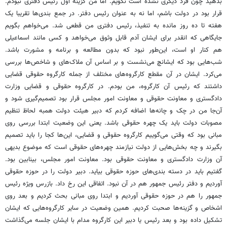
بدهید چون فرد دیگری نشده است نگویم. اما من گزینه اول رئیس دفتری نبودم.
قرار بود در دولت باشم، اما نه به عنوان رئیس دفتر. در جمع بندی‌ها تقریبا یک
هفته تا ده روز مانده به تنفیذ، رئیس دفتری من قطعی شد. می‌خواهم بگویم
جایگاهی که انقدر برای ایشان آدم قابل وثوق می‌خواهد و کسی مانند اسماعیلی
هم کنار او است، این‌طور نبود که بدون مطالعه و برنامه و مشورت باشد.
شب‌هایی بود که ایشانچ می‌نشست و بر اساس آن ملاک‌های و شاخص‌ها بررسی
می‌کرد. ایشان در آن مقطع کارگروه‌های مختلف از جمله کارگروه حقوقی قضایی
داشتند که رئیس آن کارگروه، من بودم. در کارگروه حقوقی و قضایی وزارت
دادگستری و معاونت حقوقی و معاونت امور مجلس قرار بود تصمیم‌گیری شود و
آن‌جا من در چک و چانه‌ها اضافه کردم که دبیر هیئت دولت همبه لحاظ تنظیم
مصوبات دولت باید یک چهره حقوقی باشد. یعنی این وضعیت ابتدا بررسی روی
مبانی بود که وقتی می‌گوییم کارگروه حقوقی و قضایی، این‌ها کجا را باید تصمیم
بگیرند و چه بخش‌هایی از دولت نیازمند چهره‌های حقوقی است که موضوع بدیهی
آن وزارت دادگستری و معاونت حقوقی بود. معاونت امور مجلس، بینابین بود.
گفتیم باید در دسته بندی‌های حوزه حقوقی بیاید. دبیر دولت را در حوزه حقوقی
آوردیم و دفتر رئیس جمهور هم در آن نبود. اتفاقی این رخ داد. بازرس ویژه رئیس
جمهور را هم در حوزه حقوقی آوردیم و ابتدا روی مبانی بحث کردیم و بعد روی
اشخاص و گزینه‌ها صحبت کردیم. همین وضعیت در سایر کارگروه‌هایی که ایشان
تشکیل داده بود و بعد رئیس یا دبیر این کارگروه مدام با ایشان جلسه می‌گذاشت