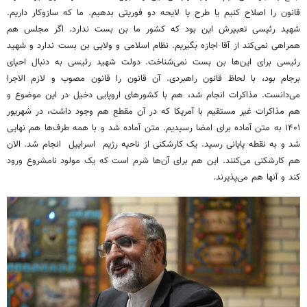
قانون را اصلاح کنیم یا طرح یا لایحه دو فوریتی بدهیم. ما که سازوکار داریم.
شهید رئیسی تعبیرش این بود که کشور ما بن بست ندارد. اگر مجلس هم
همراهی نمی‌کند از آقا اجازه بگیریم. نظام اسلامی و ولایی بن بست ندارد و شهید
رئیسی برای این‌ها بن بست نمی‌شناخت. دولت شهید رئیسی به دنبال احیای
برجام بود، با لحاظ قانون راهبردی. آن قانون را قانون مصوب و لازم الاجرا
می‌دانست. مذاکرات انجام شد، هم با کشورهای اروپایی دخیل در این موضوع و
هم مذاکرات غیر مستقیم با آمریکا که در آن مقطع هم وجود داشت، در شهریور
۱۴۰۱ به متن آماده برای امضا رسیدیم. متن آماده شد و با همه طرف‌ها هم نهایی
شد و به نقطه پایانی رسید. یک کارشکنی از ناحیه رژیم اسراییل انجام شد. الان
هم کارشکنی می‌کنند. این هم برای آن‌ها شرم است که یک مولود نامشروع ورود
کند و آنها هم می‌پذیرند.