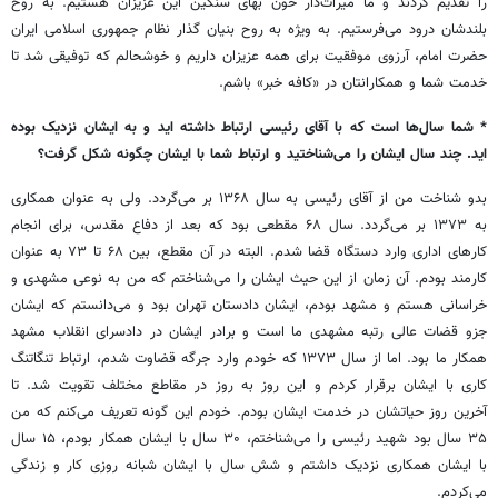
را تقدیم کردند و ما میراث‌دار خون بهای سنگین این عزیزان هستیم. به روح
بلندشان درود می‌فرستیم. به ویژه به روح بنیان گذار نظام جمهوری اسلامی ایران
حضرت امام، آرزوی موفقیت برای همه عزیزان داریم و خوشحالم که توفیقی شد تا
خدمت شما و همکارانتان در «کافه خبر» باشم.
* شما سال‌ها است که با آقای رئیسی ارتباط داشته اید و به ایشان نزدیک بوده
اید. چند سال ایشان را می‌شناختید و ارتباط شما با ایشان چگونه شکل گرفت؟
بدو شناخت من از آقای رئیسی به سال ۱۳۶۸ بر می‌گردد. ولی به عنوان همکاری
به ۱۳۷۳ بر می‌گردد. سال ۶۸ مقطعی بود که بعد از دفاع مقدس، برای انجام
کارهای اداری وارد دستگاه قضا شدم. البته در آن مقطع، بین ۶۸ تا ۷۳ به عنوان
کارمند بودم. آن زمان از این حیث ایشان را می‌شناختم که من به نوعی مشهدی و
خراسانی هستم و مشهد بودم، ایشان دادستان تهران بود و می‌دانستم که ایشان
جزو قضات عالی رتبه مشهدی ما است و برادر ایشان در دادسرای انقلاب مشهد
همکار ما بود. اما از سال ۱۳۷۳ که خودم وارد جرگه قضاوت شدم، ارتباط تنگاتنگ
کاری با ایشان برقرار کردم و این روز به روز در مقاطع مختلف تقویت شد. تا
آخرین روز حیاتشان در خدمت ایشان بودم. خودم این گونه تعریف می‌کنم که من
۳۵ سال بود شهید رئیسی را می‌شناختم، ۳۰ سال با ایشان همکار بودم، ۱۵ سال
با ایشان همکاری نزدیک داشتم و شش سال با ایشان شبانه روزی کار و زندگی
می‌کردم.