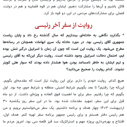
قائل باشیم و آن‌ها را مشارکت دهیم. ایشان هم در قوه قضاییه و هم در دولت،
فصلی برای مشارکت‌های مردمی در این دو قوه باز کرد.
روایت از سفر آخر رئیسی
* بگذارید نگاهی به حادثه‌ای بیندازیم که سال گذشته رخ داد و پایان ریاست
جمهوری آقای رئیسی بود. در مورد حادثه یک سری ابهامات همچنان در رسانه‌ها
مطرح می‌شود. یک روایت این است که چون آن زمان با اسراییل درگیر تنش بوده
ایم، احتمال دخالت اسراییل وجود داشته است. روایت دیگر این‌که به آقای رئیسی
و تیم ایشان به خاطر نامساعد بودن هوا هشدار داده بودند که سوار هلی کوپتر
نشوند. کدام روایت را صحیح می‌دانید؟
هیچ کدام. روایت خودم را دارم. برای این روایت نیاز است که مقدمه‌ای بگویم.
این‌که چرا رفتیم؟ تا بعد بگوییم شرایط امنیتی منطقه و شرایط جوی چه بود. اول
بگویم که چرا رفتیم. سفر برای ما اهمیت فوق العاده و ویژه‌ای داشت. از دو ماه
قبل برای این سفر، تمهید مقدمات شده بود. ما در این سفر روز یکشنبه ۳۰
اردیبهشت ۱۴۰۳ چهار هدف و برنامه داشتیم. یک سفر می‌خواستیم برویم و من
هم رئیس دفتر هستم و برای رئیس جمهور برنامه سفر تهیه کنم. هدف اول،
افتتاح و بهره‌برداری پروژه مهم و استراتژیک سد قیز قلعه سی بود. امروز مردم ما