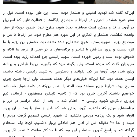
این‌که گفته شد تهدید امنیتی و هشدار بوده است، این طور نبوده است. قبل از
سفر هیچ هشدار امنیتی در ارتباط با موضوع پایگاه‌ها و فعالیت‌هایی که اسراییل
در آن‌جا دارند و ممکن است مخاطره ایجاد شود، مطرح نبود. ضمن این‌که از خطر
واهمه نداشت. هشدار یا تذکری در این مورد هم مطرح نبود. در ارتباط با مرز و
موضوع رژیم صهیونیستی هیچ هشداری داده نشده بود. دشمنی این رژیم با ما
تازه نیست و برای اهدافش با تدابیر و برنامه‌های ما در خیلی از عرصه‌ها ناکام و
ناموفق بوده است و زمین خورده است. شهید رئیسی جزو اهداف رژیم بوده است.
نمی‌توان گفت که نبوده است. ولی بگونه نبود که بگوییم این‌جا طراحی و برنامه
ریزی شده بود. آن‌ها هر کجا بتوانند و دسترسی به شهید رئیسی داشته باشند،
ایشان هدف بود. کما این‌که خیلی‌های دیگر هدف هستند. ولی آن‌جا چنین چیزی
مطرح نبود. شرایط جوی مساعد بود. البته با انتظار این‌که در ادامه هوای نامساعد
خواهیم داشت. آخرین خبری بود که از ناحیه کاپیتان مصطفوی - فرمانده تیم
پروازی بالگردی شهید رئیسی – اعلام شد ... بعد از اتمام مراسم در مرز و
برنامه‌های مرزی که داشتیم، آن‌جا بحثی شد که قبل از نماز یا بعد از آن پرواز
انجام شود و یک برنامه مردمی داشتیم که شهید رئیسی تصمیم گرفت مردم را
ببیند و لذا ۲۰ دقیقه قبل از اذان هم آمادگی پرواز داشتیم. آن‌جا یک استعلام
گرفته شد و پاسخ آخرین استعلام این بود که تا حداکثر ساعت ۲ عصر اگر پرواز