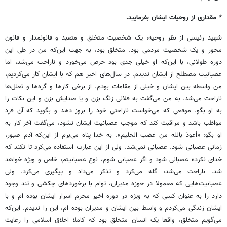
* مقداری از روحیات ایشان بفرمایید.
شهید رئیسی از نظر روحیه، یک شخصیت متخلق و متعبد و قانونمدار و قانون
محور و یک شخصیت مردمی بود. متخلق بود، به جهت این‌که من در طی این
دوره طولانی، با این‌که او خیلی جدی بود حرص می‌خورد و ناراحت می‌شد، اما
عصبانیت مصطلح از ایشان ندیدم. در سال‌های اخیر هم که با ایشان کار می‌کردیم،
من واسطه بین ایشان و خیلی از مقامات بودم. از برخی کارها و گره‌ها و تعلل‌ها
ناراحت می‌شد. به من می‌گفت به فلانی زنگ بزن و یا صدایش بزن و این نکات را
به او بگو. موقعی که می‌خواست ناراحتی خود را بروز دهد و بگوید که آن فرد
مواظب باشد و مراقبت کند که موجب عصبانیت ایشان نشود، می‌گفت آخر کار به
او بگو: «أعوذ بالله من غضب الحلیم». به خدا پناه می‌برم از این‌که آدم صبور،
زمانی عصبانی ‌شود. عصبانی نمی‌شد. ولی از این عبارت استفاده می‌کرد تا نکند که
خدای نکرده عصبانی شود و اگر عصبانی شوم، نوع عصبانیتم، خاص و ویژه خواهد
شد. ناراحت می‌شد، گله می‌کرد و تذکر می‌داد و پیگیری می‌کرد. ولی
عصبانیت‌هایی که معمولا در حوزه مدیران، توام با برخوردهای چکشی و تند وجود
دارد را به عنوان کسی که به ویژه در دوره اخیر محرم اسرار ایشان بوده ام و با
ایشان زندگی می‌کردم و واسط بین ایشان و مدیران بوده ام، این را ندیدم. این‌که
می‌گویم متخلق، واقعا یک انسان متخلق بود که کاملا اخلاق اسلامی را رعایت