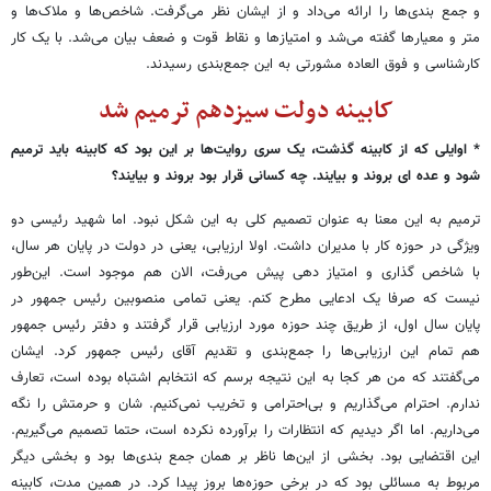
و جمع بندی‌ها را ارائه می‌داد و از ایشان نظر می‌گرفت. شاخص‌ها و ملاک‌ها و
متر و معیارها گفته می‌شد و امتیازها و نقاط قوت و ضعف بیان می‌شد. با یک کار
کارشناسی و فوق العاده مشورتی به این جمع‌بندی رسیدند.
کابینه دولت سیزدهم ترمیم شد
* اوایلی که از کابینه گذشت، یک سری روایت‌ها بر این بود که کابینه باید ترمیم
شود و عده ای بروند و بیایند. چه کسانی قرار بود بروند و بیایند؟
ترمیم به این معنا به عنوان تصمیم کلی به این شکل نبود. اما شهید رئیسی دو
ویژگی در حوزه کار با مدیران داشت. اولا ارزیابی، یعنی در دولت در پایان هر سال،
با شاخص گذاری و امتیاز دهی پیش می‌رفت، الان هم موجود است. این‌طور
نیست که صرفا یک ادعایی مطرح کنم. یعنی تمامی منصوبین رئیس جمهور در
پایان سال اول، از طریق چند حوزه مورد ارزیابی قرار گرفتند و دفتر رئیس جمهور
هم تمام این ارزیابی‌ها را جمع‌بندی و تقدیم آقای رئیس جمهور کرد. ایشان
می‌گفتند که من هر کجا به این نتیجه برسم که انتخابم اشتباه بوده است، تعارف
ندارم. احترام می‌گذاریم و بی‌احترامی و تخریب نمی‌کنیم. شان و حرمتش را نگه
می‌داریم. اما اگر دیدیم که انتظارات را برآورده نکرده است، حتما تصمیم می‌گیریم.
این اقتضایی بود. بخشی از این‌ها ناظر بر همان جمع بندی‌ها بود و بخشی دیگر
مربوط به مسائلی بود که در برخی حوزه‌ها بروز پیدا کرد. در همین مدت، کابینه