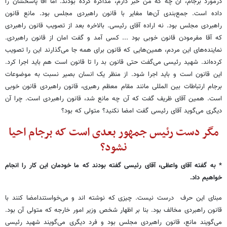
درمورد برجام، آن چه که من خبر دارم، مذاکره کرده بودند. اما آقا پاسخشان را
داده است. جمع‌بندی آن‌ها مغایر با قانون راهبردی مجلس بود. مانع قانون
راهبردی مجلس بود. نه اراده آقای رئیسی. بالاخره بعد از تصویب قانون راهبردی
که آقا مفرمودن قانون خوبی بود ... کسی آمد و گفت امان از قانون راهبردی.
نماینده‌های این مردم، همین‌هایی که قانون برای همه جا می‌گذارند این را تصویب
کرده‌اند. شهید رئیسی می‌گفت حتی قانون بد را تا قانون است هم باید اجرا کرد.
این قانون است و باید اجرا شود. از منظر یک انسان بصیر نسبت به موضوعات
برجام ارتباطات بین المللی مانند مقام معظم رهبری، قانون راهبردی قانون خوبی
است. همین آقای ظریف گفت که آن چه مانع شد، قانون راهبردی است. چرا آن
دیگری می‌گوید آقای رئیسی گفت امضا نکنید؟ متولی که بود؟
مگر دست رئیس جمهور بعدی است که برجام احیا
نشود؟
* به گفته آقای واعظی، آقای رئیسی گفته بودند که ما خودمان این کار را انجام
خواهیم داد.
مبنای این حرف درست نیست. چیزی که نوشته اند و می‌خواستندامضا کنند با
قانون راهبردی مخالف بود. بنا بر اظهار شخص وزیر امور خارجه که متولی آن بود.
می‌گویند مانع، قانون راهبردی مجلس بود و فرد دیگری می‌گویند شهید رئیسی