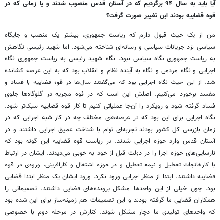
آیا باید به سال ۹۴ برگردیم که در آستان قدس منصوب شدند و یا زمانی که در
قوه قضاییه بودند این تغییر صورت گرفت؟
من از یک حیث قبول دارم که ریاست جمهوری، بیشتر یک منصب و جایگاه
سیاسی نزد جریانات سیاسی و رسانه‌ای شناخته می‌شود. اما شهید رئیسی نگاهش
به ریاست جمهوری نگاه سیاسی نبود. نگاه شهید رئیسی به ریاست جمهوری نگاه
اجرایی و نگاه مردمی و نگاه به آینده نظام و انقلاب بود که به این عرصه کشانده
شد. از این حیث نگاه اجرایی بود که می‌گفتند سال‌ها در قوه قضاییه با فساد و
مفسد برخورد می‌کنیم. اصلش این است که در قوه مجریه در گلوگاه‌ها جلوی
فساد گرفته شود و رویکرد را آن‌جا عملیاتی کنیم تا کار قوه قضاییه سبک‌تر شود.
نگاه اجرایی برای این بود که در عرصه‌های مختلف چه در کار شبه اجرایی که در
زمان بازرسی کل کشور بودند تجربه‌ای توام با شناخت عمیق اجرایی داشتند و در
آستان قدس وارد حوزه اجرایی شدند. در ریاست قوه قضاییه این گونه بود که
نارسایی‌های حوزه اجرا را در دولت قبل از خود به خوبی می‌دیدند. ایشان در ارتباط
با کارخانجات تعطیل و نیمه تعطیل و در حوزه اشتغال و کارافرینی، ورودی در قوه
قضاییه داشتند. ابتدا از منظر اجرایی ورود نکرد. ورود ایشان یک منظر ابتدا قضایی
بود. چون خیلی از این واحدها مشکل پرونده‌های قضایی داشتند. تصمیماتی را
همکاران قضایی ما گرفته بودند و این تصمیمات هم زمینه‌ساز برای این شده بود
که واحدهای تولیدی ما دچار مشکل شوند. کنارش در مرحله دوم با خصوصی