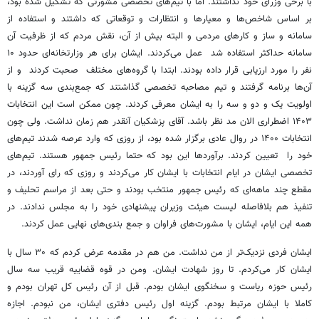
با برخی وزرای خود نداشتند. اما با تیم‌های تخصصی مشورتی که تشکیل شده بود،
بر اساس شاخص‌ها و معیارها و انتظارات و توقعاتی که داشتند و استفاده از
سامانه و ساز و کارهای مردمی و البته بیش از آن، نقش مردم که از ظرفیت آن
سامانه حداکثر استفاده شد عمل می‌کردند. ایشان برای هر وزارتخانه‌ای حدود ۱۰
نفر را مورد ارزیابی قرار داده بودند. ابتدا با گروه‌های مختلف صحبت کردند و از
آن‌ها برنامه گرفتند و تیم مصاحبه تخصصی گذاشتند که جمع‌بندی سه گزینه با
اولویت یک و دو و سه را به ایشان معرفی کردند. چون ممکن است این انتخابات
۱۴۰۳ اضطراری الان مد نظر باشد. آقای پزشکیان آنقدر هم زمان نداشت. ولی چون
انتخابات ۱۴۰۰ در روال عادی برگزار شده بود، از روزی که وارد عرصه شدند تیم‌های
خود را تعیین کردند. برآوردها این بود که حتما رئیس جمهور هستند. تیم‌های
تخصصی ایشان در ایام انتخابات با ایشان کار می‌کردند و روزی که رای آوردند، در
مقطع چند ماهه‌ای که رئیس جمهور منتخب بودند و حتی بعد از مراسم تحلیف و
تنفیذ هم بلافاصله لیست هیئت وزیران پیشنهادی خود را به مجلس ندادند. در
همه این ایام، ایشان با مشورت‌های فراوان و جمع بندی‌های نهایی عمل کردند.
ایشان فردی نزدیک‌تر از من نداشت. من هم در مقدمه عرض کردم که ۳۰ سال با
ایشان کار می‌کردم. تا روز شهادت ایشان. ومن در قوه قضاییه قریب سه سال
رئیس حوزه ریاست و سخنگوی ایشان بودم. قبل از آن رئیس کل تهران بودم و
کاملا با ایشان مرتبط بودم. گزینه اول رئیس دفتری ایشان، من نبودم. اجازه