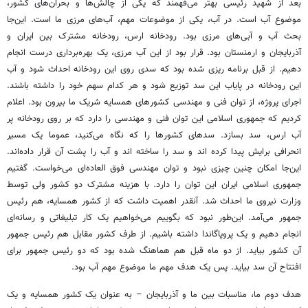
بعد از شهید رئیسی بهتر می‌فهمند که یکی از چالش‌ها و بحران‌های کشور،
موضوع آب است. در آب، یکی از موضوعات مهم، آب‌های مرزی ما است. این‌جا
بحث آب و آبی‌های مرزی بود. رودخانه ارس، رودخانه مشترک بین ایران و
آذربایجان و ارمنستان بود. قرار بود از این آب مرزی، یک بهره‌برداری درست انجام
دهیم. از قبل برنامه ریزی شده بود که سدی روی این رودخانه احداث شود و آب
این رودخانه در پایاب این سد توزیع شود و هر کدام سهم خود را داشته باشند.
اجرای پروژه، از توان فنی و مهندسی کشورهای همسایه شریک ما بیرون بود. اعلام
کردیم که جمهوری اسلامی این توان فنی و مهندسی را دارد که بر روی رودخانه پر
آب ارس، سد بسازد. سدهای کشورها را که نگاه می‌کنید، عموما یک مسیر
انحرافی برایش پیدا کرده اند و سد را ساخته اند و آب را پشت آن قرار داده‌اند.
این‌جا امکان چنین چیزی نبود و توان مهندسی فوق العاده‌ای می‌خواست. گفتیم
جمهوری اسلامی ایران این توان را دارد. با هزینه مشترک دو کشور ولی توسط
وزارت نیروی ما احداث شد. آنقدر اهمیت داشت که از کشور همسایه، هم رئیس
جمهور می‌آمد. این‌طور نبود که بگوییم می‌خواهیم یک کار تبلیغاتی و رسانه‌ای
انجام دهیم و یک پروپاگاندا داشته باشیم. از طرف کشور مقابل هم رئیس جمهور
آن کشور بیاید. از دو ماه قبل هم هماهنگ شده بود که دو رئیس جمهور برای
افتتاح آن سد بیاید. پس یک هدف مهم ما موضوع مهم آب بود.
هدف دوم ما، مناسبات بین ما و آذربایجان – به عنوان یک کشور همسایه و یک