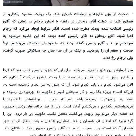
* صحبت از وزیر خارجه و ارتباطات خارجی شد. یک روایت محمود واعظی، از
همتای شما در دولت آقای روحانی در رابطه با احیای برجام در زمانی که آقای
رئیسی انتخاب شده بودند مطرح شده است. انگار شرایط ایجاد می‌کرد که برجام
احیا شود. آقای روحانی به آقای رئیسی گفته بودند که این قضیه می‌شود به
سرانجام برسد و آقای رئیسی گفته بودند که ما خودمان انجامش می‌دهیم. اولاً
صحت و سقم آن را بفرمایید و اینکه در آن سه سال چه مذاکراتی صورت گرفت،
ولی برجام رخ نداد.
من فرمایش این عزیز را تایید نمی‌کنم. برای این‌که شهید رئیسی کسی بود که فردا
را فدای امروز نمی‌کرد و نقد را به نسیه نمی‌فروخت. ایشان می‌گفت آن کاری که
الان می‌شود انجام داد باید انجام شود. آن که هنوز به سر انجام نرسیده است نه،
این‌که افتتاح پروژه بگذاریم و کار تبلیغاتی کنیم و بگوییم به بهره‌برداری رسیده و
عملا به بهره‌برداری نرسیده باشد هم نه. خیلی از برنامه‌های افتتاحیه را
می‌خواستیم بگذاریم و می‌گفتیم آماده است. ولی از نظر برنامه‌های رئیس جمهور،
دو هفته دیگر می‌توانیم برویم. می‌گفتند معطل نکنید. بگویید زیر بار برود. این را
گره نزنید که انتقال آب همدان و خط اضطراری همدان و بعد، انتقال آب از شهر
همدان آماده است، ولی صبر می‌کنیم که آقای رئیس جمهور بیاید و افتتاح کند.
مگر می‌شود مردم را تشنه نگه داشت؟ شروع کنید کار انجام شود