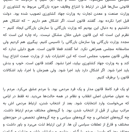
قانونی سال‌ها قبل در ارتباط با انتزاع وظایف حوزه بازرگانی مربوط به کشاورزی از
وزارت صنعت و معدن تجارت به وزارت جهاد کشاورزی تصویب شده بود. دولت
قبل اجرا نکرده بود. گفتند قانون است. اگر اشکال هم داریم – که اشکال هم
داشتیم و به دنبال این بودیم که وزارت بازرگانی یا سازمان بازرگانی ایجاد کنیم –
نظرم این است که این قانون خیلی حلال مشکل نیست. راه چاره این است که
مجدد وزارت بازرگانی ویا سازمان بازرگانی را تاسیس کنیم. پیگیری هم کردیم ولی
متاسفانه مجلس همراهی نکرد. اما گفتند فعلا قانون است. هیچ دلیلی ندارد که
وقتی قانون مصوب مجلس است که این اختیارات باید از وزارت صمت انتزاع پیدا
کند و به وزارت جهاد کشاورزی بیاید، اجرا نشود. گفتند قانون است. خوب و بدش
باید اجرا شود. اگر اشکال دارد باید اجرا شود. ولی همزمان با اجرا، باید اشکالات
قانون را برطرف کنیم.
او یک فرد کاملا قانون مدار و یک فرد مردمی بود. با مردم عشق می‌کرد. مردم را
به عنوان صاحبان اصلی انقلاب و نظام در همه حالت‌ها می‌دید. نه فقط در ایامی
که می‌خواست وارد انتخابات شود. بعد از انتخاب شدن، ارتباط مردمی اش به
مراتب بیش از قبل از انتخاب شدن بود. با گروه‌های مختلف مردم ارتباط داشت.
چه گروه‌های اجتماعی و چه گروه‌های سیاسی و چه گروه‌های تخصص در حوزه‌های
مختلف و فارغ از تعلقات سیاسی آن ها. از این ارتباط لذت می‌برد و باور داشت و
معتقد بود که بایستی مردم را گرامی بداریم و برایشان شان و منزلت و کرامت