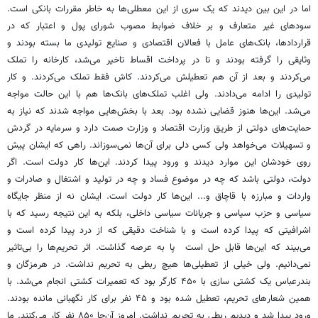
اما در این بین دیدند که یک سری از این معطلی‌ها به خاطر مقررات بانکی است.
سودهای غیر متعارف و بر خلاف ضوابط مصوب شورای پول و اعتبار که در
قراردادها، بانک‌های عامل با فعالان اقتصادی و صنایع تولیدی ما بسته بودند و
وثایقی را گرفته بودند و تا در پرداخت اقساط تاخیر می‌شد، کارخانه را تملک
می‌کردند و بعد از آن هم تعطیلش می‌کردند. کاش فقط تملک می‌کردند. و کار
تولیدی را ادامه می‌دادند. ولی اغلب تملک‌های بانک‌ها هم با این حالت مواجه
می‌شد. این‌ها هنوز قضایی نشده بود. بعد با بخش‌هایی مواجه شدند که نیاز به
حمایت‌های دولتی از طریق وزارت اقتصاد و وزارت صمت دارد و سرمایه در گردش
و تسهیلات می‌خواهد ولی کسی دلی برای آن‌ها نمی‌سوزاند. راهی که ایشان پیش
روی خودشان این موارد دیدند و ورود پیدا کردند. این‌ها کار دولت است. اگر
دولت، دولتی باشد که چه در موضوع فساد و چه در تولید و اشتغال و صادرات و
واردات و مبارزه با قاچاق و... این‌ها کار دولت است. ایشان نه از منظر جایگاه
سیاسی و حزب سیاسی و جریانات سیاسی داخلی، بلکه به این نتیجه رسید که با
اشرافیتی که پیدا کرده است و با شناخت دقیقی که از درد پیدا کرده است و
می‌بیند که این‌ها قابل حل است پا به عرصه گذاشت. اثر تحریم‌ها را بی‌تاثیر
نمی‌دانیم. ولی خیلی از تعطیلی‌ها هیچ ربطی به تحریم نداشت. در هرمزگان و
بندرعباس یک کشتی سازی با ۴۵۰ کارگر بود که تعمیرات کشتی انجام می‌شد. با
همین شعارهای تحریم، تعطیل شده بود و ۴۵ نفر برای کار نگهبانی مانده بودند.
ورود پیدا شد و دیدیم ربطی به تحریم نداشت. امروز آن‌جا ۸۵۰ نفر کار می‌کنند. ما