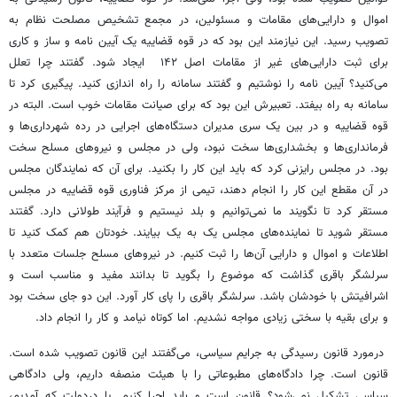
اموال و دارایی‌های مقامات و مسئولین، در مجمع تشخیص مصلحت نظام به
تصویب رسید. این نیازمند این بود که در قوه قضاییه یک آیین نامه و ساز و کاری
برای ثبت دارایی‌های غیر از مقامات اصل ۱۴۲ ایجاد شود. گفتند چرا تعلل
می‌کنید؟ آیین نامه را نوشتیم و گفتند سامانه را راه اندازی کنید. پیگیری کرد تا
سامانه به راه بیفتد. تعبیرش این بود که برای صیانت مقامات خوب است. البته در
قوه قضاییه و در بین یک سری مدیران دستگاه‌های اجرایی در رده شهرداری‌ها و
فرمانداری‌ها و بخشداری‌ها سخت نبود، ولی در مجلس و نیروهای مسلح سخت
بود. در مجلس رایزنی کرد که باید این کار را بکنید. برای آن که نمایندگان مجلس
در آن مقطع این کار را انجام دهند، تیمی از مرکز فناوری قوه قضاییه در مجلس
مستقر کرد تا نگویند ما نمی‌توانیم و بلد نیستیم و فرآیند طولانی دارد. گفتند
مستقر شوید تا نماینده‌های مجلس یک به یک بیایند. خودتان هم کمک کنید تا
اطلاعات و اموال و دارایی آن‌ها را ثبت کنیم. در نیروهای مسلح جلسات متعدد با
سرلشگر باقری گذاشت که موضوع را بگوید تا بدانند مفید و مناسب است و
اشرافیتش با خودشان باشد. سرلشگر باقری را پای کار آورد. این دو جای سخت بود
و برای بقیه با سختی زیادی مواجه نشدیم. اما کوتاه نیامد و کار را انجام داد.
درمورد قانون رسیدگی به جرایم سیاسی، می‌گفتند این قانون تصویب شده است.
قانون است. چرا دادگاه‌های مطبوعاتی را با هیئت منصفه داریم، ولی دادگاهی
سیاسی تشکیل نمی‌شود؟ قانون است و باید اجرا کنیم. یا دردولت که آمدیم،