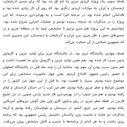
هدف سوم، یک پروژه کریدور مرزی به نام آق بند بود که برای مسیر آذربایجان،
ارمنستان و ایران به موازات کریدور زنگزور بود که روی آن کار زیادی شده بود و
اقداماتی انجام شده بود. در مرحله اجرا است و به بهره‌برداری نرسیده. اما این
پروژه را در مذاکرات به نتیجه رسیده بودیم و عملیات اجرایی شروع شده بود.
خواستیم به این پروژه هم سری بزنیم تا مشخص شود ما در منطقه مرزی و در
مسیرهای حمل و نقل مرزی بین ایران و آذربایجان و ارمنستان، این مسیری است
که جمهوری اسلامی از آن حمایت می‌کند.
هدف چهارم، پالایشگاه تبریز بود. در پالایشگاه تبریز برای تولید بنزین و گازوئیل
بدون سرب کار شده بود. هم نفس تولید بنزین و گازوییل برای ما اهمیت داشت و
هم بدون سرب بودن آن مهم بود. مشابه آن را چند ماه قبل در پالایشگاه اصفهان
با حضور رئیس جمهور افتتاح کردیم. یعنی چهار ماموریت مشخص برای این
موضوع دیده بودیم. بسیار با اهمیت بود. ما قبل از این، چهار مرز کشور را در
همین شرایط و صفر مرزی رفته بودیم. هم مرز غرب را در استان کردستان و ایلام
رفته بودیم و هم مرز جنوب را در بهره‌برداری فاز جدید پارس جنوبی در دل خلیج
فارس در نقطه صفر مرزی در روی سکوی گازی ولی بغل گوش نیروهای آمریکایی
رفته بودیم. هم مرز شرق کشور در سیستان و بلوچستان رفته بودیم و آن‌جا
مذاکرات دو جانبه با نخست وزیر پاکستان داشتیم. رئیس جمهوری بود که برنامه
ریزی داشت و به هر کدام از برنامه‌ها با حسب و کامل مشخص پیش می‌رفت.