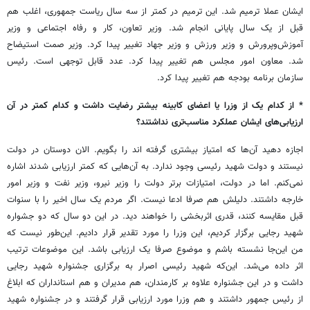
ایشان عملا ترمیم شد. این ترمیم در کمتر از سه سال ریاست جمهوری، اغلب هم
قبل از یک سال پایانی انجام شد. وزیر تعاون، کار و رفاه اجتماعی و وزیر
آموزش‌وپرورش و وزیر ورزش و وزیر جهاد تغییر پیدا کرد. وزیر صمت استیضاح
شد. معاون امور مجلس هم تغییر پیدا کرد. عدد قابل توجهی است. رئیس
سازمان برنامه بودجه هم تغییر پیدا کرد.
* از کدام یک از وزرا یا اعضای کابینه بیشتر رضایت داشت و کدام کمتر در آن
ارزیابی‌های ایشان عملکرد مناسب‌تری نداشتند؟
اجازه دهید آن‌ها که امتیاز بیشتری گرفته اند را بگویم. الان دوستان در دولت
نیستند و دولت شهید رئیسی وجود ندارد. به آن‌هایی که کمتر ارزیابی شدند اشاره
نمی‌کنم. اما در دولت، امتیازات برتر دولت را وزیر نیرو، وزیر نفت و وزیر امور
خارجه داشتند. دلیلش هم صرفا ادعا نیست. اگر مردم یک سال اخیر را با سنوات
قبل مقایسه کنند، قدری اثربخشی را خواهند دید. در این دو سال که دو جشواره
شهید رجایی برگزار کردیم، این وزرا را مورد تقدیر قرار دادیم. این‌طور نیست که
من این‌جا نشسته باشم و موضوع صرفا یک ارزیابی باشد. این موضوعات ترتیب
اثر داده می‌شد. این‌که شهید رئیسی اصرار به برگزاری جشنواره شهید رجایی
داشت و در این جشنواره علاوه بر کارمندان، هم مدیران و هم استانداران که ابلاغ
از رئیس جمهور داشتند و هم وزرا مورد ارزیابی قرار گرفتند و در جشنواره شهید