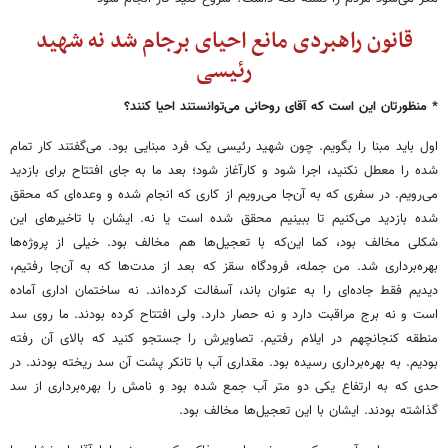
قانون راهبردی مانع احیای برجام شد نه شهید
رئیسی
* منظورتان این است که آقای روحانی می‌توانستند احیا کنند؟
اول باید مبنا را بگویم. چون شهید رئیسی یک فرد مبنایی بود. می‌گفتند کار تمام
شده را معطل نکنید، اجرا شود و کارآغاز شود؛ بعد ما به جای افتتاح برای بازدید
می‌رویم. در سفری که به آن‌جا می‌رویم از کاری که انجام شده و وعده‌ای که محقق
شده بازدید می‌کنیم تا ببینیم محقق شده است یا نه. ایشان با تاخیرهای این
شکلی مخالف بود، کما این‌که با تعجیل‌ها هم مخالف بود. خیلی از پروژه‌ها
بهره‌برداری شد. من جمله، فرودگاه سقز که بعد از مدت‌ها که به آن‌جا رفتیم،
دیدیم فقط جاده‌ای را به عنوان باند، آسفالت کرده‌اند. نه ساختمان اداری آماده
است و نه برج مراقبت دارد و نه حصار دارد. ولی افتتاح کرده بودند. ما روی سد
منطقه کنجانچهم در ایلام رفتیم. تصاویرش را جستجو کنید که بالای آن رفته
بودیم. به بهره‌برداری رسیده بود. مقداری آب با تانکر پشت آن سد ریخته بودند. در
حدی که به ارتفاع یکی دو متر آب جمع شده بود و نامش را بهره‌برداری از سد
گذاشته بودند. ایشان با این تعجیل‌ها مخالف بود.