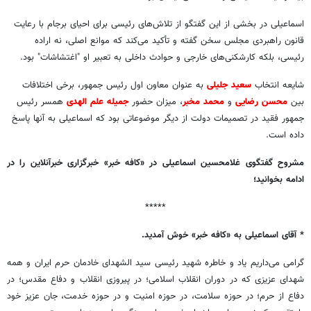
اسماعیلی در بخشی از این گفتگو از تلاش‌های رئیسی برای احیای برجام با رعایت
قانون راهبردی مجلس سخن گفته و تأکید می‌کند که موانع اصلی، نه اراده
رئیسی، بلکه کارشکنی‌های خارجی و حوادث داخلی به تعبیر او "اغتشاشات" بود.
شایعه انتخاب
سعید جلیلی
به عنوان معاون اول رئیس جمهور، برخی اختلافات
بین
محسن رضایی
و
محمد مخبر
، میزان حضور
جمیله علم الهدی
همسر رئیس
جمهور فقید در تصمیمات دولت از دیگر موضوعاتی بود که اسماعیلی به آنها پاسخ
داده است.
مشروح گفتگوی غلامحسین اسماعیلی در «کافه خبر» خبرگزاری خبرآنلاین را در
ادامه بخوانید؛
*****
* آقای اسماعیلی به «کافه خبر» خوش آمدید.
گرامی می‌داریم یاد و خاطره شهید رئیسی سید الشهدای خادمان حرم ایران و همه
شهدای عزیزی که در دوران انقلاب اسلامی؛ در پیروزی انقلاب و دفاع مقدس؛ در
دفاع از حرم؛ در حوزه سلامت، در حوزه امنیت و در حوزه خدمت، جان عزیز خود