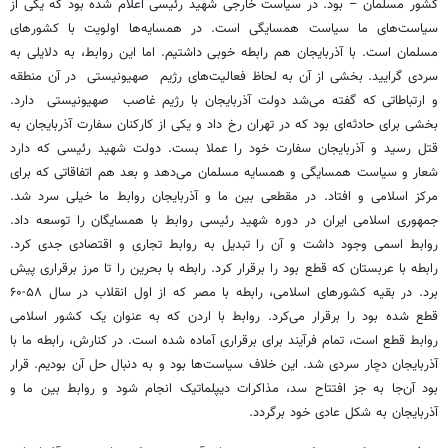
کشور مسلمان – بود. در سیاست خارجی شهید رئیسی اعلام شده بود که یکی از
سیاست‌های ما سیاست همسایگی است. در همسایه‌ها اولویت با کشورهای
مسلمان است. با آذربایجان هم رابطه خوبی داشتیم. اما این روابط، به دلایلی به
سردی گرایید. بخشی از آن به لحاظ فعالیت‌های رژیم صهیونیستی در آن منطقه
و ارتباطاتی که گفته می‌شد دولت آذربایجان با رژیم غاصب صهیونیستی دارد.
بخشی برای حادثه‌ای بود که در تهران رخ داد و یکی از کارکنان سفارت آذربایجان به
قتل رسید و آذربایجان سفارت خود را عملا بست. دولت شهید رئیسی که دارد
شعار و سیاست همسایگی و همسایه مسلمان می‌دهد و بعد هم اتفاقاتی که برای
مرکز اسلامی و افتاد. در مقطعی بین ما و آذربایجان روابط ما خیلی سرد شد.
جمهوری اسلامی ایران در دوره شهید رئیسی روابط با همسایگان را توسعه داد.
روابط اسمی وجود داشت و آن را تبدیل به روابط تجاری و اقتصادی جدی کرد.
رابطه با عربستان که قطع بود را برقرار کرد. رابطه با بحرین را تا مرز برقراری پیش
برد. در بقیه کشورهای اسلامی، رابطه با مصر که از اول انقلاب در سال ۵۸-۶۰
قطع شده بود را برقرار می‌کرد. روابط با اردن که به عنوان یک کشور اسلامی
روابط قطع است، تمام فرآیند برای برقراری آماده شده است. در کنارش، رابطه ما با
آذربایجان دچار سردی شد. این خلاف سیاست‌ها بود و به دنبال حل آن بودیم. قرار
بود آن‌جا به جز افتتاح سد، مذاکرات دیپلماتیک انجام شود و روابط بین ما و
آذربایجان به شکل عادی خود برگردد.