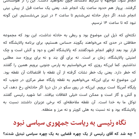
انجام شود، مواجهه با شرایط نامساعد جوی نخواهید داشت. این را از هواشناسی
گرفتند. پرواز هم حدود ساعت یک انجام شد. یعنی یک ساعت قبل از پیش بینی
انجام شده. اگر دچار حادثه نمی‌شدیم تا ساعت ۲ در تبریز می‌نشستیم. این گونه
نبود که تا ساعت ۱۴ نرسیم.
نکته‌ای که ذیل این موضوع بود و ربطی به حادثه نداشت، این بود که مجموعه
حفاظتی در حدی که می‌خواهند بگویند حساس هستیم، برای برنامه پالایشگاه که
قرار بود بعد ازظهر انجام شودگفتند که پالایشگاه آهن و دود و آتش است و چک
امنیتی پالایشگاه، زمان بر است. نه برای آق بند و نه برای پروژه سد مطلبی
نداشتیم. کما این‌که روزی که می‌خواستیم به پارس جنوبی برویم همین را گفتند
که خطر دارد. یعنی یک خطر نشات گرفته از آن نقطه با اقتضائات آن نقطه بود.
این موضوع نه برای این‌که می‌خواهیم به نقطه پایگاه صفر مرکزی در جنوب که
پایگاه آمریکا است برویم. این‌که در روی سکو در دل دریا اگر حادثه‌ای رخ دهد، آب
و آتش و گاز است و ممکن است خیلی اتفاقات بیافتد. اما شهید رئیسی گفتند
توکل ما به خدا است. آن نقطه ملاحظه‌ای که برخی عزیزان داشتند نسبت به
پالایشگاه بود و نه نسبت به هلی کوپتر و نه مرز و منطقه.
نگاه رئیسی به ریاست جمهوری سیاسی نبود
* چه شد که آقای رئیسی از یک چهره قضایی به یک چهره سیاسی تبدیل شدند؟