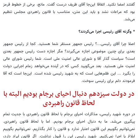
گفتند امضا نکنید. اتفاقا این‌جا آقای ظریف درست گفت. مانع، برخی از خطوط قرمز
بود که مراعات نشد و باید این متن، متناسب با قانون راهبردی مجلس تنظیم
می‌شد.
* وگرنه آقای رئیسی اجرا می‌کردند؟
اصلا چرا آقای رئیسی...؟ رئیس جمهور مستقر شما هستید. کجا از رئیس جمهور
بعدی برای چنین موضوعی اجازه می‌گیرند؟ مگر اجازه دست رئیس جمهور بعدی
است؟ سیاست گذار آقا و شورای عالی امنیت ملی است. شما رئیس شورای عالی
امنیت ملی هستید. بعد می‌گویید کسی که در آینده می‌خواهد زمام اجرایی دولت
را بگیرد ... این ظلم‌هایی است که به شهید رئیسی شده است. این‌جا است که آقا
فرمودند دلم برای رئیسی سوخت.
در دولت سیزدهم دنبال احیای برجام بودیم البته با
لحاظ قانون راهبردی
در دوره شهید رئیسی، مذاکرات احیای برجام با لحاظ قانون راهبردی با جدیت تمام
پیگیری می‌شد. ما به دنبال احیای برجام بودیم. اما با لحاظ قانون راهبردی.
نمی‌توانیم بگوییم این قانون اعتبار ندارد و قانون را کنار بگذاریم. نمی‌توانیم بگوییم
ابلاغ یا اجرا نمی‌کنیم. شهید رئیسی این را قبول نداشت. اگر قانون ایراد دارد،