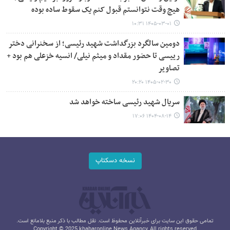
هیچ وقت نتوانستم قبول کنم یک سقوط ساده بوده
۱۴۰۵-۰۳-۰۱ ۱۰:۳۱
دومین سالگرد بزرگداشت شهید رئیسی؛ از سخنرانی دختر
رییسی تا حضور مقداد و میثم نیلی/ انسیه خزعلی هم بود +
تصاویر
۱۴۰۵-۰۲-۳۰ ۲۰:۲۰
سریال شهید رئیسی ساخته خواهد شد
۱۴۰۴-۰۸-۱۴ ۱۷:۰۶
نسخه دسکتاپ
تمامی حقوق این سایت برای خبرآنلاین محفوظ است. نقل مطالب با ذکر منبع بلامانع است.
Copyright © 2025 khabaronline News Agancy, All rights reserved