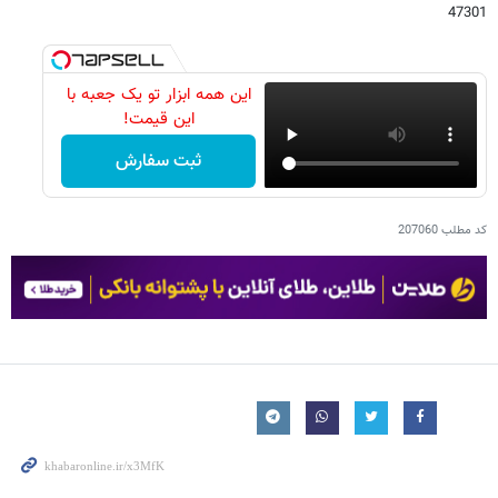
47301
این همه ابزار تو یک جعبه با
این قیمت!
ثبت سفارش
کد مطلب
207060