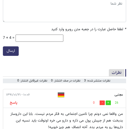
*
لطفا حاصل عبارت را در جعبه متن روبرو وارد کنید
7 + 4 =
ارسال
نظرات
نظرات منتشر شده: 3
نظرات در صف انتشار: 0
نظرات غیرقابل انتشار: 0
مجتبی
۱۰:۰۶ - ۱۳۹۱/۰۱/۲۱
پاسخ
0
26
من واقعا نمی دونم چرا تامین اجتماعی به فکر مردم نیست. بابا این داروساز
بدبخت هم از جیبش پول می ذاره و دارو می خره اونوقت باید نسیه این
داروها رو به مردم بده. آخه انصاف هم چیز خوبیه!