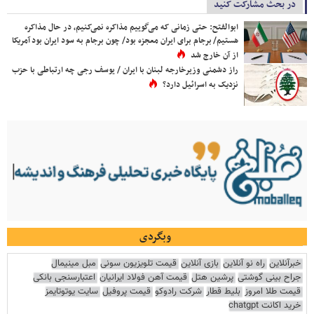
در بحث مشارکت کنید
ابوالفتح: حتی زمانی که می‌گوییم مذاکره نمی‌کنیم، در حال مذاکره
هستیم/ برجام برای ایران معجزه بود/ چون برجام به سود ایران بود آمریکا
از آن خارج شد
راز دشمنی وزیرخارجه لبنان با ایران / یوسف رجی چه ارتباطی با حزب
نزدیک به اسرائیل دارد؟
وبگردی
خبرآنلاین
راه نو آنلاین
بازی آنلاین
قیمت تلویزیون سونی
مبل مینیمال
جراح بینی گوشتی
پرشین هتل
قیمت آهن فولاد ایرانیان
اعتبارسنجی بانکی
قیمت طلا امروز
بلیط قطار
شرکت رادوکو
قیمت پروفیل
سایت یوتوتایمز
خرید اکانت chatgpt