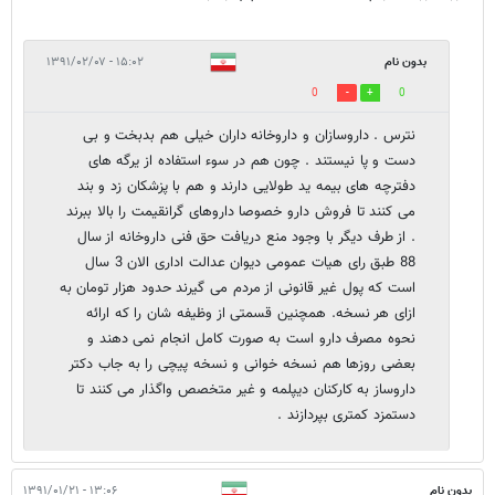
بدون نام
۱۵:۰۲ - ۱۳۹۱/۰۲/۰۷
0
0
نترس . داروسازان و داروخانه داران خیلی هم بدبخت و بی
دست و پا نیستند . چون هم در سوء استفاده از یرگه های
دفترچه های بیمه ید طولایی دارند و هم با پزشکان زد و بند
می کنند تا فروش دارو خصوصا داروهای گرانقیمت را بالا ببرند
. از طرف دیگر با وجود منع دریافت حق فنی داروخانه از سال
88 طبق رای هیات عمومی دیوان عدالت اداری الان 3 سال
است که پول غیر قانونی از مردم می گیرند حدود هزار تومان به
ازای هر نسخه. همچنین قسمتی از وظیفه شان را که ارائه
نحوه مصرف دارو است به صورت کامل انجام نمی دهند و
بعضی روزها هم نسخه خوانی و نسخه پیچی را به جاب دکتر
داروساز به کارکنان دیپلمه و غیر متخصص واگذار می کنند تا
دستمزد کمتری بپردازند .
بدون نام
۱۳:۰۶ - ۱۳۹۱/۰۱/۲۱