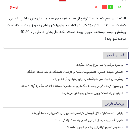
پاسخ
0
13
البته الان هم که ما بیشترشو از جیب خودمون میدیم. داروهای داخلی که بی
کیفیت هستند و اکثر پزشکان در اغلب بیماریها داروهایی تجویز میکنن که تحت
پوشش بیمه نیستند. خیلی بیمه همت بکنه داروهای داخلی رو 30-40
درصدشو بده!
آخرین اخبار
برخورد مرگبار با تیر چراغ برق/ جزئیات
اعضای هیئت علمی، دانشجویان نخبه و کارکنان دانشگاه در یک شبکه‌ اثرگذار
پیش‌بینی کارشناس هواشناسی برای روزهای آینده تهران
چهارمین کودک قربانی حمله سگ‌های بلاصاحب؛ حمله ۶ قلاده سگ به آراد ۹ ساله
النینو در راه است؛ پاییز امسال پرچالش می‌شود؟
پربیننده‌ترین
پایان ۱۱ ماه فرار؛ قاتل قهرمان کراسفیت با چهره‌ای تغییرکرده دستگیر شد
«تجرد قطعی» در حال تبدیل شدن به سبک زندگی است
محدودیت‌های ترافیکی جاده چالوس اعلام شد