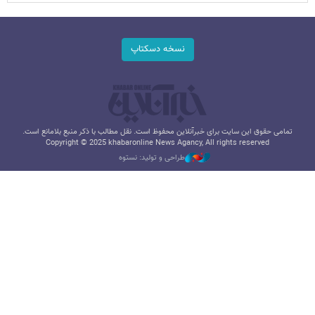
نسخه دسکتاپ
تمامی حقوق این سایت برای خبرآنلاین محفوظ است. نقل مطالب با ذکر منبع بلامانع است.
Copyright © 2025 khabaronline News Agancy, All rights reserved
طراحی و تولید: نستوه