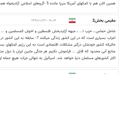
همین الان هم با کمکهای آمریکا سرپا مانده 5 -گروهای اسلامی آزادیخواه همجوار این کشور
مقیمی بخش2
۲۰:۰۴ - ۱۳۹۱/۰۱/۲۱
اعراب بسیاری است که در این کشور زندگی میکنن
منابع آبی محدود که قابل ... فراموش نکنیم هر جنگی مابین ایران با دول مت
اکثر کشورهای مسلمان دنیا خواهد شد. اسرائیل به تنهائی جرات هیچ حمله ای 
بدون نام
۰۰:۵۷ - ۱۳۹۱/۰۱/۲۲
خب آمریکایی ها با ایجاد تحریم باعث شد که سایر کشور ها از ایران نفت نخر
شود. حالا این گرانی نفت بر دوش سایر کشورها افتاده است. آمریکا دارد هزینه م
حوزه خلیج فارس این هزینه اضافی حمل زمینی را روی قیمت نفت خواهند کش
هزینه را خواهد پرداخت.اگر این روند تحریم ها ادامه یابد ایران باید از این حق
دانشجوی داخلی هزینه کند تا کالا های وارداتی خصوصا تولیدات پتروشیمی و 