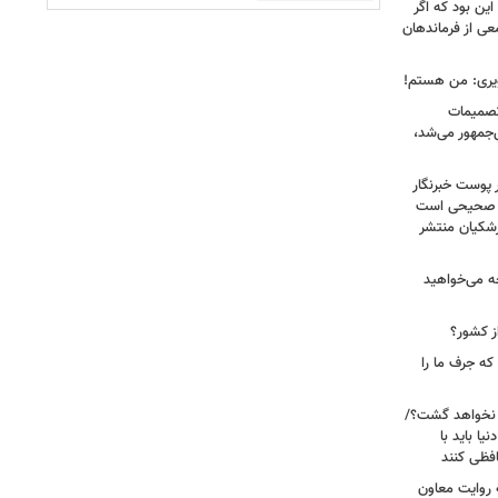
ین بود که اگر
عی از فرماندهان
ویری: من هستم!
 تصمیمات
‌جمهور می‌شد،
 پوست خبرنگار
ر صحیحی است
پزشکیان منتشر
ه می‌خواهید
ز کشور؟
ه جرف ما را
 نخواهد گشت؟/
یا باید با
فظی کنند
ریت جنگ ۴۰ روزه به روایت معاون