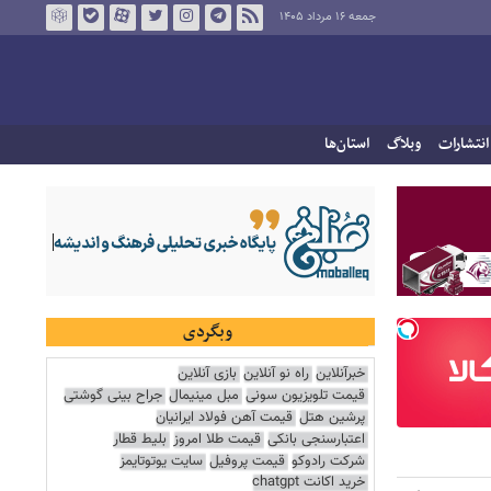
جمعه ۱۶ مرداد ۱۴۰۵
انتشارات
وبلاگ
استان‌ها
وبگردی
خبرآنلاین
راه نو آنلاین
بازی آنلاین
قیمت تلویزیون سونی
مبل مینیمال
جراح بینی گوشتی
پرشین هتل
قیمت آهن فولاد ایرانیان
اعتبارسنجی بانکی
قیمت طلا امروز
بلیط قطار
شرکت رادوکو
قیمت پروفیل
سایت یوتوتایمز
خرید اکانت chatgpt