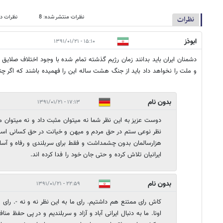
نظرات منتشر شده: 8
نظرات در
نظرات
ابوذز
۱۵:۱۰ - ۱۳۹۱/۰۱/۲۱
دشمنان ايران بايد بدانند زمان رژيم گذشته تمام شده با وجود اختلاف صلايق
و ملت را نخواهد داد بايد از جنگ هشت ساله اين را فهميده باشند كه اگر
بدون نام
۱۷:۱۳ - ۱۳۹۱/۰۱/۲۱
دوست عزیز به این نظر شما نه میتوان مثبت داد و نه میتوان منف
نظر نوعی ستم در حق مردم و میهن و خیانت در حق کسانی است
هزارسالمان بدون چشمداشت و فقط برای سربلندی و رفاه و آس
ایرانیان تلاش کرده و حتی جان خود را فدا کرده اند.
بدون نام
۲۲:۵۹ - ۱۳۹۱/۰۱/۲۱
کاش رای ممتنع هم داشتیم. رای ما به این نظر نه و نه -. رای ما 
اونا. ما به دنبال ایرانی آباد و آزاد و سربلندیم و در پی حفظ من