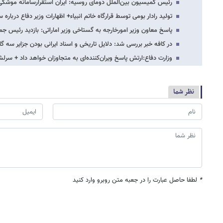
رئیس کمیسیون بین‌الملل دومای روسیه: ایران استقرارسامانه موشک
تولید رادار بومی توسط قرارگاه خاتم انبیاء+ اظهارات وزیر دفاع دربار
پاسخ معاون وزیر امورخارجه به گستاخی وزیر اماراتی: بازدید رئیس جم
در کافه خبر بررسی شد: دلایل تاریخی و اسناد ایرانی بودن جزایر سه گ
وزارت دفاع:ارتش پاسخ ویران‌کننده‌ای به متجاوزان خواهد داد + سر
نظر شما
*
لطفا حاصل عبارت را در جعبه متن روبرو وارد کنید