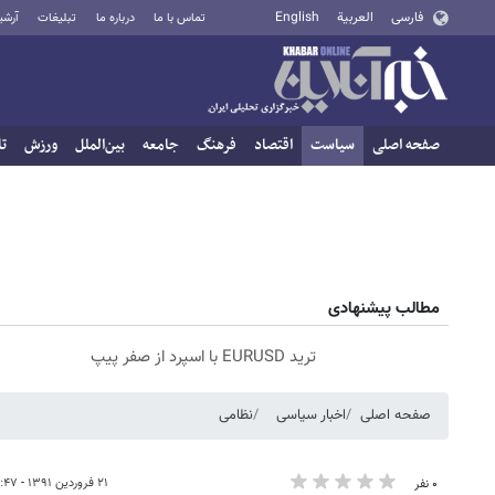
فارسی
العربية
English
تماس با ما
درباره ما
تبلیغات
آرشی
صفحه اصلی
سیاست
اقتصاد
فرهنگ
جامعه
بین‌الملل
ورزش
تا
مطالب پیشنهادی
ترید EURUSD با اسپرد از صفر پیپ
صفحه اصلی
اخبار سیاسی
نظامی
۲۱ فروردین ۱۳۹۱ - ۱۲:۴۷
۰ نفر