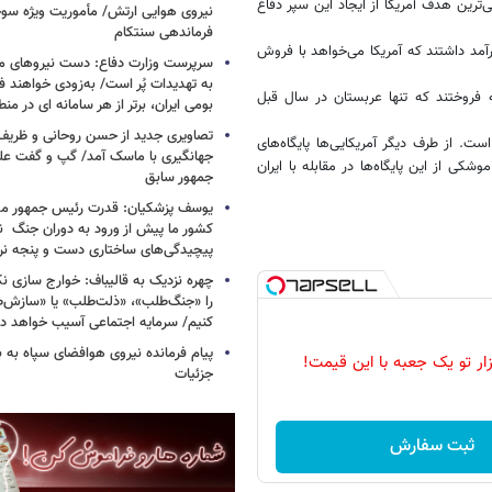
‌ترین هدف آمریکا از ایجاد این سپر دفاع
فرماندهی سنتکام
مد داشتند که آمریکا می‌خواهد با فروش
سرپرست وزارت دفاع: دست نیروهای م
به تهدیدات پُر است/ به‌زودی خواهند ف
ر به این کشورها اسلحه فروختند که تنها عربستان در سال قبل
بومی ایران، برتر از هر سامانه ای در م
تصاویری جدید از حسن روحانی و ظریف
ت. از طرف دیگر آمریکایی‌ها پایگاه‌های
جهانگیری با ماسک آمد/ گپ و گفت عل
ی از این پایگاه‌ها در مقابله با ایران
جمهور سابق
یوسف پزشکیان: قدرت رئیس‌ جمهور م
کشور ما پیش از ورود به دوران جنگ نیز
پیچیدگی‌های ساختاری دست و پنجه نرم 
چهره نزدیک به قالیباف: خوارج سازی نکن
را «جنگ‌طلب»، «ذلت‌طلب» یا «سازش
کنیم/ سرمایه اجتماعی آسیب خواهد دید
پیام فرمانده نیروی هوافضای سپاه به
زار تو یک جعبه با این قیمت!
جزئیات
ثبت سفارش