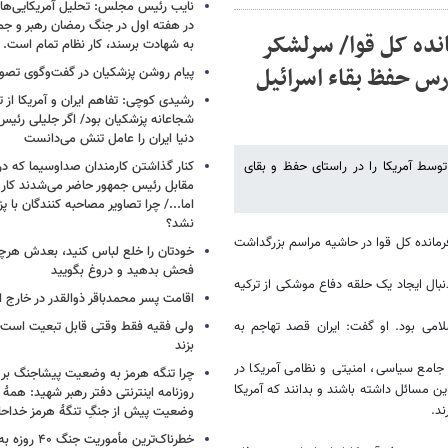
نایب رئیس مجلس: تحلیل آمریکایی‌ها ا
در هفته اول در جنگ رمضان رهبر و جم
انده کل قوا/ سرلشکر
به شهادت برسند، کار نظام تمام است.
 حفظ بقاء اسرائیل
پیام روشن پزشکیان در گفت‌وگوی تص
رشیدی کوچی: تفاهم ایران و آمریکا از
شجاعانه پزشکیان بود/ اگر جلیلی رئیس
دنیا ایران را عامل تنش می‌دانست
وسط آمریکا را در راستای حفظ و بقای
کنار گذاشتن کارمندان صداوسیما که در
مقابل رئیس جمهور حاضر می‌شدند کا
اما.../ چرا تصاویر مصاحبه کنندگان با 
نشد؟
مانده کل قوا در حاشیه مراسم بزرگداشت
خودتان را خلع لباس کنید، بعدش هرچ
فحش بدهید و دروغ بگویید
بال ایجاد یک حلقه دفاع موشکی از ترکیه
اقامت پسر محمدباقر ذوالقدر در خارج ا
امی بود. او گفت: ایران قصد تهاجم به
ولی فقیه فقط وقتی قابل تبعیت است ک
بزند
جامع سیاسی، امنیتی و نظامی آمریکا در
چرا تنگه هرمز به وضعیت پیشاجنگ بر
 مسائل داشته باشند و بدانند که آمریکا
روزنامه اینترنتی دفتر رهبر شهید: همۀ دن
ند.
وضعیت پیش از جنگِ تنگۀ هرمز خداحا
خطرناک‌ترین مأمو