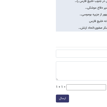
ی در جنوب خلیج فارس را…
ه سپر دفاع موشکی…
هور از جزیره بوموسی…
انه خلیج فارس
لشکر صفوی:اتحاد ارتش…
1 + 1 =
ارسال