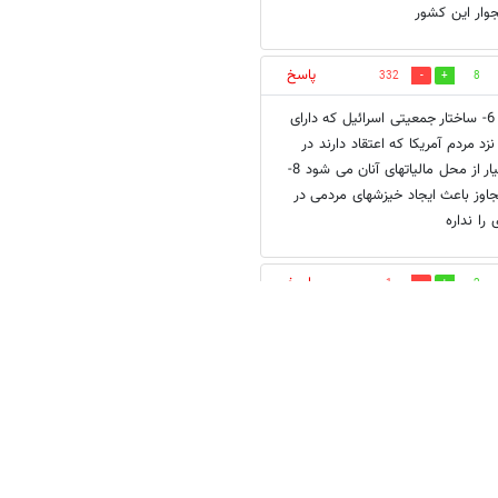
پاسخ
332
8
شامل حماس ، حزب ا... ، جبهه آزایدبخش فلسطین و اخوان المسلمین و ... 6- ساختار جمعیتی اسرائیل که دارای
د 7- سابقه بد این کشور در نزد مردم آمریکا که اعتقاد دارند در
حالیکه کشور خودشان درگیر مشکلات اقتصادی است به این رژیم کمکهای بسیار از محل مالیاتهای آنان می شود 8-
جاوز باعث ایجاد خیزشهای مردمی در
را نداره
پاسخ
1
2
ند و این تحریم باعث شد نفت گران
قابله با ایران را به طور پنهانی به
سایر کشور ها تحمیل میکند. البته اگر ایران تنگه هرمز را ببندد نفت قطعا به بالای 200 دلار خواد رسید و کشورهای
ید و در نهایت مصرف کننده غربی این
 قانونی خود استفاده کند و برای
دارویی در داخل ساخته شود.