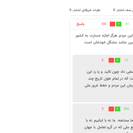
 صف انتشار: 0
نظرات غیرقابل انتشار: 0
پاسخ
340
41
 اين مردم هرگز اجازه جسارت به كشور
 چنين نباشد مشگل خودشان است
6
15
ی داد چون تائید و یا رد این
 که در تمام طول تاریخ چند
ایش این مردم و حفط غرور ملی
5
254
ممتنعه. ما نه با ایناییم نه با
افع ملی که در گرو تعامل با جهان