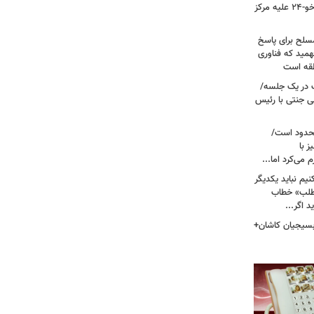
نیروی هوایی ارتش/ مأموریت ویژه سوخو-۲۴ علیه مرکز
سلح برای پاسخ
همید که فناوری
نطقه است
 در یک جلسه/
ی جنتی با رئیس
حدود است/
 با
می‌کرد اما...
یم نباید یکدیگر
‌طلب» خطاب
 اگر...
 بسیجیان کاشان+