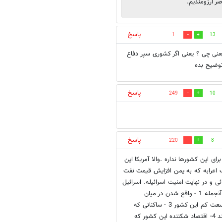
 آرزومندیم.
پاسخ
1
13
عنی چی ؟ یعنی اگر کشوری سپر دفاع
وضیح بده
پاسخ
249
10
پاسخ
220
8
ی این کشورها نداره .والا آمریکا این
 اعرابه که به یمن افزایش قیمت نفت
 و در نهایت امنیت اسرائیله. اسرائیل
علیرغم نیروی نظامی پیشرفته ای که داره دارای ضعفهای زیادی هم هست .از آنجمله 1 - واقع شدن در میان
کشورهای مسلمانی که عموماً مردمشان رابطه خوبی با این رژیم ندارند 2 - وسعت کم این کشور 3 - ساکنانی که
تحمل یک جنگ دیگر را ندارند و با کوچکترین حمله ای این کشور را ترک میکنند 4- اقتصاد شکننده این کشور که