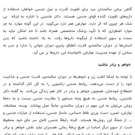
گاهی برخی سالمندان مرد برای تقویت قدرت و میل جنسی خواهان استفاده از
داروهای تقویت کننده قوای جنسی هستند. دکتر عابدینی با اشاره به اینکه بی
شک هر چیزی که اثر دارد، عوارض هم دارد می‌گوید: در این گونه موارد به جز
موارد اضطراری که با تأیید پزشک متخصص همراه باشد تا حد امکان نباید به
سمت و سوی استفاده از اینگونه داروها رفت. به یاد داشته باشید که بدن
انسان‌ها در دوران سالمندی قدرت انطباق پذیری دوران جوانی را ندارد و بدن به
سختی از عهده مدیریت عوارض ناخواسته این داروها بر می آید.
خواهر و برادر نباشید
با توجه به اینکه اغلب زن و شوهرها در دوران سالمندی، قدرت جنسی و جذابیت
خود را از دست می‌دهند، روابط جنسی زناشویی را به کل کنار گذاشته و در
اصطلاح خودشان، همچون خواهر و برادر در کنار هم زندگی می‌کنند. به گفته دکتر
عابدینی، روابط جنسی به هیچ وجه مساوی با مقاربت جنسی نیست و به ده‌ها
روش می‌توان به این مهم در دوران سالمندی جامۀ عمل پوشاند. بوسه، معاشقه،
نوازش، لمس، دست ورزی نقاط حساس، ماساژ جنسی، استفاده از عبارات جنسی و
... از جملۀ این روش‌ها هستند. البته رابطۀ جنسی کامل سر جای خود محفوظ
است. از سوی دیگر اساسا در هیچ برهۀ زمانی همسران نباید نقش خواهر و برادر
را برای یکدیگر ایفا کنند و باید تا حد امکان رفتارهایی از خود نشان دهند که یادآور