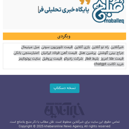
وبگردی
خبرآنلاین
راه نو آنلاین
بازی آنلاین
قیمت تلویزیون سونی
مبل مینیمال
جراح بینی گوشتی
پرشین هتل
قیمت آهن فولاد ایرانیان
اعتبارسنجی بانکی
قیمت طلا امروز
بلیط قطار
شرکت رادوکو
قیمت پروفیل
سایت یوتوتایمز
خرید اکانت chatgpt
نسخه دسکتاپ
تمامی حقوق این سایت برای خبرآنلاین محفوظ است. نقل مطالب با ذکر منبع بلامانع است.
Copyright © 2025 khabaronline News Agancy, All rights reserved