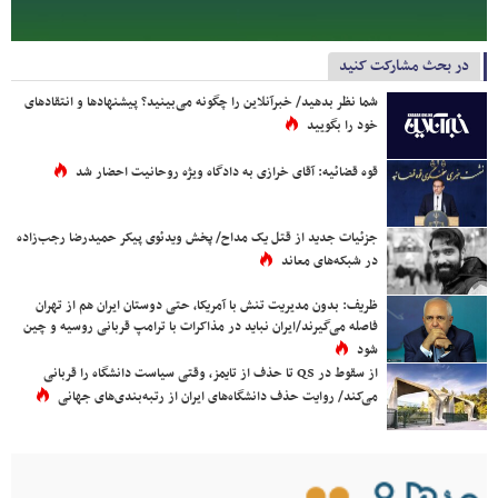
در بحث مشارکت کنید
شما نظر بدهید/ خبرآنلاین را چگونه می‌بینید؟ پیشنهادها و انتقادهای
خود را بگویید
قوه قضائیه: آقای خرازی به دادگاه ویژه روحانیت احضار شد
جزئیات جدید از قتل یک مداح/ پخش ویدئوی پیکر حمیدرضا رجب‌زاده
در شبکه‌های معاند
ظریف: بدون مدیریت تنش با آمریکا، حتی دوستان ایران هم از تهران
فاصله می‌گیرند/ایران نباید در مذاکرات با ترامپ قربانی روسیه و چین
شود
از سقوط در QS تا حذف از تایمز، وقتی سیاست دانشگاه را قربانی
می‌کند/ روایت حذف دانشگاه‌های ایران از رتبه‌بندی‌های جهانی