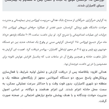
سینای کامیاران شدند.
به گزارش خبرگزاری خبرآنلاین از سنندج، بابک هدائی، سرپرست اورژانس پیش بیمارستانی و مدیریت
حوادث دانشگاه علوم پزشکی کردستان، ضمن تقدیر از عملکرد حرفه‌ای نیروهای اورژانس ۱۱۵،
جزئیات این عملیات امدادرسانی را تشریح کرد. او بیان داشت: ساعت ۲۰:۲۹ شامگاه یازدهم خرداد
ماه، مرکز دیسپچ اورژانس ۱۱۵ کردستان گزارشی مبنی بر وقوع یک تصادف شدید بین دو دستگاه
خودروی پژو پارس و پژو ۴۰۵ در محور ارتباطی کامیاران - روانسر دریافت کرد. اهمیت این گزارش به
دلیل ماهیت حادثه و همچنین وقوع آن در ساعات شب که پتانسیل افزایش عوارض ثانویه برای
مصدومین را در پی داشت، دوچندان بود.
هدائی افزود: بلافاصله پس از دریافت گزارش و تحلیل اولیه شرایط، با فعال‌سازی
پروتکل‌های پاسخ سریع، دو دستگاه آمبولانس مجهز از پایگاه‌های منطقه یک و
منطقه دو شهری کامیاران، بدون فوت وقت و با حداکثر سرعت عملیاتی ممکن، به
سمت محل حادثه اعزام شدند. این اعزام هدفمند و دوگانه، بر اساس اصول
مدیریت حوادث چندگانه و با هدف پوشش جامع نیازهای احتمالی در صحنه صورت
گرفت.