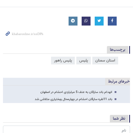
برچسب‌ها
استان سمنان
پلیس
پلیس راهور
خبرهای مرتبط
انهدام باند سارقان به عنف 5 میلیاردی احشام در اصفهان
باند 11نفره سارقان احشام در چهارمحال وبختیاری متلاشی شد
نظر شما