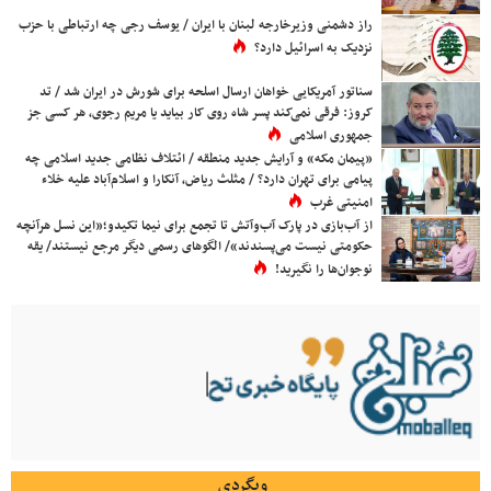
راز دشمنی وزیرخارجه لبنان با ایران / یوسف رجی چه ارتباطی با حزب
نزدیک به اسرائیل دارد؟
سناتور آمریکایی خواهان ارسال اسلحه برای شورش در ایران شد / تد
کروز: فرقی نمی‌کند پسر شاه روی کار بیاید یا مریم رجوی، هر کسی جز
جمهوری اسلامی
«پیمان مکه» و آرایش جدید منطقه / ائتلاف نظامی جدید اسلامی چه
پیامی برای تهران دارد؟ / مثلث ریاض، آنکارا و اسلام‌آباد علیه خلاء
امنیتی غرب
از آب‌بازی در پارک آب‌وآتش تا تجمع برای نیما تکیدو؛«این نسل هرآنچه
حکومتی نیست می‌پسندند»/ الگوهای رسمی دیگر مرجع نیستند/ یقه
نوجوان‌ها را نگیرید!
وبگردی