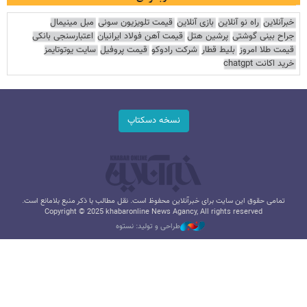
خبرآنلاین
راه نو آنلاین
بازی آنلاین
قیمت تلویزیون سونی
مبل مینیمال
جراح بینی گوشتی
پرشین هتل
قیمت آهن فولاد ایرانیان
اعتبارسنجی بانکی
قیمت طلا امروز
بلیط قطار
شرکت رادوکو
قیمت پروفیل
سایت یوتوتایمز
خرید اکانت chatgpt
نسخه دسکتاپ
تمامی حقوق این سایت برای خبرآنلاین محفوظ است. نقل مطالب با ذکر منبع بلامانع است.
Copyright © 2025 khabaronline News Agancy, All rights reserved
طراحی و تولید: نستوه