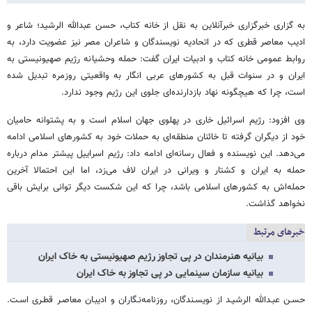
به گزاری خبرگزاری خبرآنلاین به نقل از خانه کتاب، حسن عبدالله الرشید؛ شاعر و
ادیب معاصر قطری که در اتحادیه نویسندگان و شاعران مصر نیز عضویت دارد، به
روابط عمومی خانه کتاب و ادبیات ایران گفت: حمله وحشیانه رژیم صهیونیستی به
ایران و در سنوات قبل به کشورهای عربی انگار به واقعیتی روزمره تبدیل شده
است، چرا که هیچگونه نهاد بازدارنده‌ای جلوی این رژیم وجود ندارد.
وی افزود: رژیم اسرائیل خاری در پهلوی جهان اسلام است و به پشتوانه حامیان
خود از دیگران گرفته تا خائنان منطقه‌ای به حملات خود به کشورهای اسلامی ادامه
می‌دهد. این نویسنده و فعال رسانه‌ای ادامه داد: رژیم اسراییل پیشتر مدام درباره
حمله به ایران و کشتار و ویرانی در ایران لاف می‌زد، اما این احتمالا آخرین
حمله‌اش به کشورهای اسلامی باشد، چرا که این شکست دیگر توانی برایش باقی
نخواهد گذاشت.
خبرهای مرتبط
بیانیه هنرمندان در پی تجاوز رژیم صهیونیستی به خاک ایران
بیانیه سازمان سینمایی در پی تجاوز به خاک ایران
حسـن عبـدالله الرشیـد از نویسـندگان، روزنامه‌نـگاران و ادیبـان معاصـر قطـری اسـت.