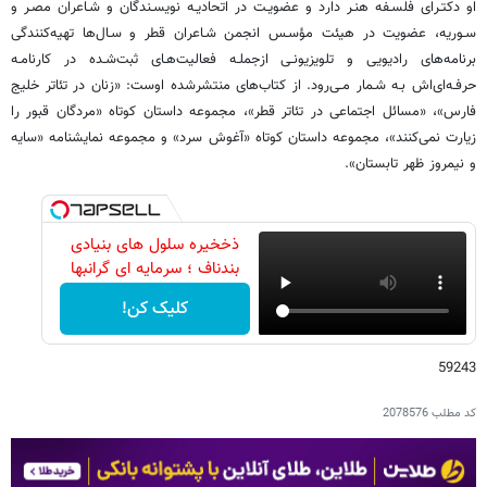
او دکتـرای فلسـفه هنـر دارد و عضویـت در اتحادیـه نویسـندگان و شـاعران مصـر و
سـوریه، عضویت در هیئت مؤسـس انجمن شـاعران قطر و سـال‌ها تهیه‌کنندگی
برنامه‌های رادیویی و تلویزیونـی ازجملـه فعالیت‌هـای ثبت‌شـده در کارنامـه
حرفـه‌ای‌اش بـه شـمار مـی‌رود. از کتاب‌های منتشرشده اوست: «زنان در تئاتر خلیج
فارس»، «مسائل اجتماعی در تئاتر قطر»، مجموعه داستان‌ کوتاه «مردگان قبور را
زیارت نمی‌کنند»، مجموعه داستان‌ کوتاه «آغوش سرد» و مجموعه نمایشنامه‌ «سایه
و نیمروز ظهر تابستان».
ذخخیره سلول های بنیادی
بندناف ؛ سرمایه ای گرانبها
کلیک کن!
59243
کد مطلب
2078576