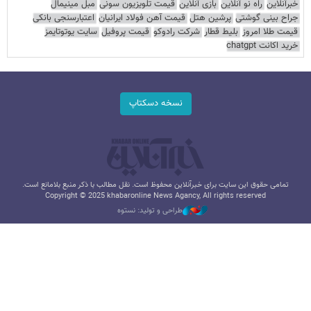
خبرآنلاین
راه نو آنلاین
بازی آنلاین
قیمت تلویزیون سونی
مبل مینیمال
جراح بینی گوشتی
پرشین هتل
قیمت آهن فولاد ایرانیان
اعتبارسنجی بانکی
قیمت طلا امروز
بلیط قطار
شرکت رادوکو
قیمت پروفیل
سایت یوتوتایمز
خرید اکانت chatgpt
نسخه دسکتاپ
تمامی حقوق این سایت برای خبرآنلاین محفوظ است. نقل مطالب با ذکر منبع بلامانع است.
Copyright © 2025 khabaronline News Agancy, All rights reserved
طراحی و تولید: نستوه