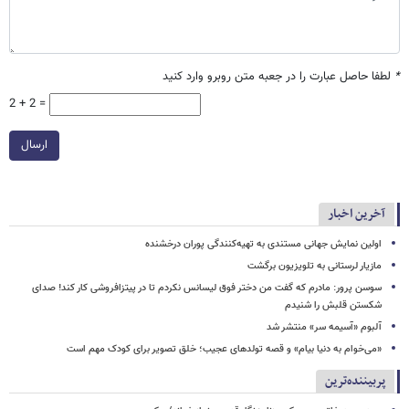
*
لطفا حاصل عبارت را در جعبه متن روبرو وارد کنید
2 + 2 =
ارسال
آخرین اخبار
اولین نمایش جهانی مستندی به تهیه‌کنندگی پوران درخشنده
مازیار لرستانی به تلویزیون برگشت
سوسن پرور: مادرم که گفت من دختر فوق‌ لیسانس نکردم تا در پیتزافروشی کار کند! صدای
شکستن قلبش را شنیدم
آلبوم «آسیمه سر» منتشر شد
«می‌خوام به دنیا بیام» و قصه تولدهای عجیب؛ خلق تصویر برای کودک مهم است
پربیننده‌ترین