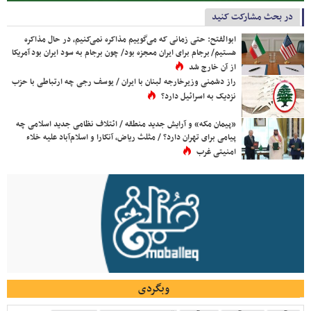
در بحث مشارکت کنید
ابوالفتح: حتی زمانی که می‌گوییم مذاکره نمی‌کنیم، در حال مذاکره
هستیم/ برجام برای ایران معجزه بود/ چون برجام به سود ایران بود آمریکا
از آن خارج شد
راز دشمنی وزیرخارجه لبنان با ایران / یوسف رجی چه ارتباطی با حزب
نزدیک به اسرائیل دارد؟
«پیمان مکه» و آرایش جدید منطقه / ائتلاف نظامی جدید اسلامی چه
پیامی برای تهران دارد؟ / مثلث ریاض، آنکارا و اسلام‌آباد علیه خلاء
امنیتی غرب
وبگردی