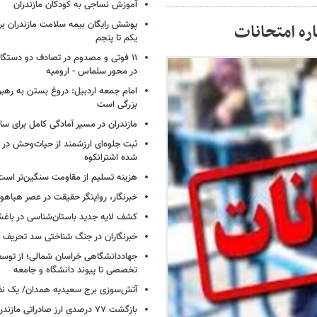
آموزش نساجی به کودکان مازندران
پوشش رایگان بیمه سلامت مازندران ب
ره امتحانات
یکم تا پنجم
۱۱ فوتی و مصدوم در تصادف دو دستگاه 
در محور سلماس - ارومیه
امام جمعه اردبیل: دروغ بستن به رهبر
بزرگی است
مازندران در مسیر آمادگی کامل برای س
ثبت جلوه‌ای ارزشمند از حیات‌وحش در
شده اشترانکوه
هزینه تسلیم از مقاومت سنگین‌تر است
خبرنگار، روایتگر حقیقت در عصر هیاهوی
کشف لایه جدید باستان‌شناسی در باغش
خبرنگاران در جنگ شناختی سد تحریف 
جهاددانشگاهی خراسان شمالی؛ از توس
تخصصی تا پیوند دانشگاه و جامعه
آتش‌سوزی برج سعیدیه همدان/ یک نف
بازگشت ۷۷ درصدی ارز صادراتی مازندران