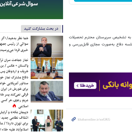
در بحث مشارکت کنید
خاص به تشخیص سرپرستان محترم تحصیلات
شما نظر بدهید/ اگر خ
سوالی از رئیس جمه
لسه دفاع به‌صورت مجازی قابل‌بررسی و
خبری فردا می‌پرسیدی
نماز جماعت سران ترک
پاکستان + عکس / بن‌س
شریف و اردوغان پس ا
دفاع مشترک نماز خوا
سناتور آمریکایی خواه
برای شورش در ایران 
فرقی نمی‌کند پسر شاه 
مریم رجوی، هر کسی 
اسلامی
«پیمان مکه» و آرایش
ائتلاف نظامی جدید 
برای تهران دارد؟ / مث
اسلام‌آباد علیه خلاء