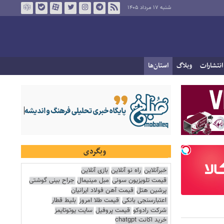
شنبه ۱۷ مرداد ۱۴۰۵
انتشارات
وبلاگ
استان‌ها
وبگردی
خبرآنلاین
راه نو آنلاین
بازی آنلاین
قیمت تلویزیون سونی
مبل مینیمال
جراح بینی گوشتی
پرشین هتل
قیمت آهن فولاد ایرانیان
اعتبارسنجی بانکی
قیمت طلا امروز
بلیط قطار
شرکت رادوکو
قیمت پروفیل
سایت یوتوتایمز
خرید اکانت chatgpt