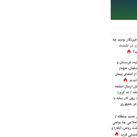
برنگار بودید چه
ور در نشست
د؟
یه، عربستان و
لمان، شهباز
ز امضای پیمان
ندند
ان ارسال اسلحه
شد / تد کروز:
روی کار بیاید یا
جز جمهوری
 جدید منطقه /
اسلامی چه پیامی
لث ریاض، آنکارا و
 امنیتی غرب