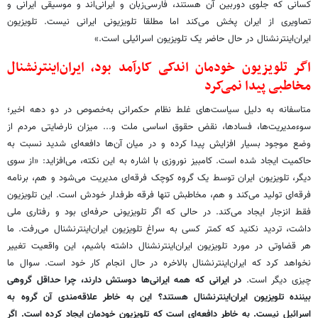
کسانی که جلوی دوربین آن هستند، فارسی‌زبان و ایرانی‌اند و موسیقی ایرانی و
تصاویری از ایران پخش می‌کند اما مطلقا تلویزیونی ایرانی نیست. تلویزیون
ایران‌اینترنشنال در حال حاضر یک تلویزیون اسرائیلی است.»
اگر تلویزیون خودمان اندکی کارآمد بود، ایران‌اینترنشنال
مخاطبی پیدا نمی‌کرد
متاسفانه به دلیل سیاست‌های غلط نظام حکمرانی به‌خصوص در دو دهه اخیر؛
سوءمدیریت‌ها، فسادها، نقض حقوق اساسی ملت و... میزان نارضایتی مردم از
وضع موجود بسیار افزایش پیدا کرده و در میان آن‌ها دافعه‌ای شدید نسبت به
حاکمیت ایجاد شده است. کامبیز نوروزی با اشاره به این نکته، می‌افزاید: «از سوی
دیگر، تلویزیون ایران توسط یک گروه کوچک فرقه‌ای مدیریت می‌شود و هم، برنامه
فرقه‌ای تولید می‌کند و هم، مخاطبش تنها فرقه طرفدار خودش است. این تلویزیون
فقط انزجار ایجاد می‌کند. در حالی که اگر تلویزیونی حرفه‌ای بود و رفتاری ملی
داشت، تردید نکنید که کمتر کسی به سراغ تلویزیون ایران‌اینترنشنال می‌رفت. ما
هر قضاوتی در مورد تلویزیون ایران‌اینترنشنال داشته باشیم، این واقعیت تغییر
نخواهد کرد که ایران‌اینترنشنال بالاخره در حال انجام کار خود است. سوال ما
چیزی دیگر است.
در ایرانی که همه ایرانی‌ها دوستش دارند، چرا حداقل گروهی
بیننده تلویزیون ایران‌اینترنشنال هستند؟ این به خاطر علاقه‌مندی آن گروه به
اسرائیل نیست. به خاطر دافعه‌ای است که تلویزیون خودمان ایجاد کرده است. اگر