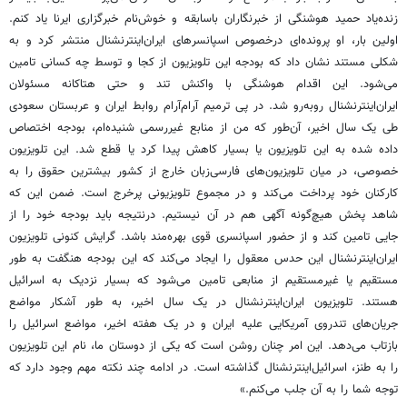
زنده‌یاد حمید هوشنگی از خبرنگاران باسابقه و خوش‌نام خبرگزاری ایرنا یاد کنم.
اولین بار، او پرونده‌ای درخصوص اسپانسرهای ایران‌اینترنشنال منتشر کرد و به
شکلی مستند نشان داد که بودجه این تلویزیون از کجا و توسط چه کسانی تامین
می‌شود. این اقدام هوشنگی با واکنش تند و حتی هتاکانه مسئولان
ایران‌اینترنشنال روبه‌رو شد. در پی ترمیم آرام‌آرام روابط ایران و عربستان سعودی
طی یک سال اخیر، آن‌طور که من از منابع غیررسمی شنیده‌ام، بودجه اختصاص
‌داده شده به این تلویزیون یا بسیار کاهش پیدا کرد یا قطع شد. این تلویزیون
خصوصی، در میان تلویزیون‌های فارسی‌زبان خارج از کشور بیشترین حقوق را به
کارکنان خود پرداخت می‌کند و در مجموع تلویزیونی پرخرج است. ضمن این که
شاهد پخش هیچ‌گونه آگهی هم در آن نیستیم. درنتیجه باید بودجه خود را از
جایی تامین کند و از حضور اسپانسری قوی بهره‌مند باشد. گرایش کنونی تلویزیون
ایران‌اینترنشنال این حدس معقول را ایجاد می‌کند که این بودجه هنگفت به طور
مستقیم یا غیرمستقیم از منابعی تامین می‌شود که بسیار نزدیک به اسرائیل
هستند. تلویزیون ایران‌اینترنشنال در یک سال اخیر، به طور آشکار مواضع
جریان‌های تندروی آمریکایی علیه ایران و در یک هفته اخیر، مواضع اسرائیل را
بازتاب می‌دهد. این امر چنان روشن است که یکی از دوستان ما، نام این تلویزیون
را به طنز، اسرائیل‌اینترنشنال گذاشته است. در ادامه چند نکته مهم وجود دارد که
توجه شما را به آن جلب می‌کنم.»