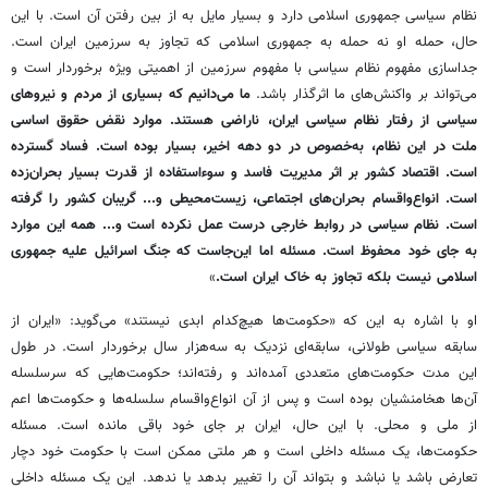
نظام سیاسی جمهوری اسلامی دارد و بسیار مایل به از بین رفتن آن است. با این
حال، حمله او نه حمله به جمهوری اسلامی که تجاوز به سرزمین ایران است.
جداسازی مفهوم نظام سیاسی با مفهوم سرزمین از اهمیتی ویژه برخوردار است و
می‌تواند بر واکنش‌های ما اثرگذار باشد.
ما می‌دانیم که بسیاری از مردم و نیروهای
سیاسی از رفتار نظام سیاسی ایران، ناراضی هستند. موارد نقض حقوق اساسی
ملت در این نظام، به‌خصوص در دو دهه اخیر، بسیار بوده است. فساد گسترده
است. اقتصاد کشور بر اثر مدیریت فاسد و سوءاستفاده از قدرت بسیار بحران‌زده
است. انواع‌واقسام بحران‌های اجتماعی، زیست‌محیطی و... گریبان کشور را گرفته
است. نظام سیاسی در روابط خارجی درست عمل نکرده است و... همه این موارد
به جای خود محفوظ است. مسئله اما این‌جاست که جنگ اسرائیل علیه جمهوری
اسلامی نیست بلکه تجاوز به خاک ایران است.
»
او با اشاره به این که «حکومت‌ها هیچ‌کدام ابدی نیستند» می‌گوید: «ایران از
سابقه‌ سیاسی طولانی، سابقه‌ای نزدیک به سه‌هزار سال برخوردار است. در طول
این مدت حکومت‌های متعددی آمده‌اند و رفته‌اند؛ حکومت‌هایی که سرسلسله
آن‌ها هخامنشیان بوده است و پس از آن انواع‌واقسام سلسله‌ها و حکومت‌ها اعم
از ملی و محلی. با این حال، ایران بر جای خود باقی مانده است. مسئله
حکومت‌ها، یک مسئله داخلی است و هر ملتی ممکن است با حکومت خود دچار
تعارض باشد یا نباشد و بتواند آن را تغییر بدهد یا ندهد. این یک مسئله داخلی