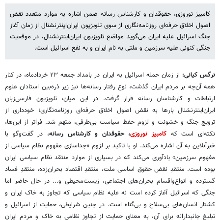
کامبیز نوروزی، حقوقدان و کارشناس رسانه ضمن اشاره به موارد متعدد نقض
اصول اخلاق حرفه‌ای روزنامه‌نگاری از سوی تلویزیون ایران‌اینترنشنال از زمان آغاز
جنگ اسرائیل علیه ایران می‌گوید مواضع تلویزیون ایران‌اینترنشنال، در موقعیت
جنگی کنونی علیه سرزمین و ملتی به نام ایران و به نفع اسرائیل است.
نرگس کیانی:
از زمان حمله اسرائیل به ایران در بامداد جمعه ۲۳ خردادماه، در کنار
همه آن‌چه بر مردم ایران گذشت، نوع رفتار رسانه‌ها نیز زیر ذره‌بین استادان علوم
ارتباطات و کارشناسان رسانه قرار گرفت. در این میان، تلویزیون فارسی‌زبان
ایران‌اینترنشنال بارها به نقض اصول اخلاق حرفه‌ای روزنامه‌نگاری؛ خودداری از
ترویج جنگ و خشونت و لزوم حفظ سیاست بی‌طرفی، متهم شد. فراتر از این‌ها،
نکته‌ای است که
کامبیز نوروزی
، حقوقدان و کارشناس رسانه
، در گفت‌وگو با
خبرآنلاین به آن اشاره می‌کند. او با تاکید بر لزوم «جداسازی مفهوم نظام سیاسی از
مفهوم سرزمین» یادآوری می‌کند که در بسیاری از موارد منتقد نظام سیاسی ایران
بوده است. منتقدِ نقض حقوق اساسی ملت، منتقدِ اقتصاد بحران‌زده، منتقدِ فساد
گسترده و انواع‌واقسام بحران‌های اجتماعی، زیست‌محیطی و... در حال حاضر اما
جنگی که اسرائیل آغاز کرده است نه علیه نظام سیاسی که تجاوز به خاک ایران و
کشتار انسان‌های بی‌سلاح و بی‌گناه است. در چنین شرایطی، حمایت از اسرائیل و
تبلیغ جانبدارانه برای آن، به معنای حمایت از تجاوز نظامی به خاک و مردم ایران