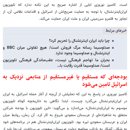
است. کامبیز نوروزی ابایی از اشاره صریح به این نکته ندارد که تلویزیون
ایران‌اینترنشنال، با توجه به حمایت صریح‌اش از اسرائیل و اقدامات نظامی آن، از
تجاوز به قلمرو سرزمینی ایران و ملت ایران حمایت می‌کند.
خبرهای مرتبط
چرا باید ایران اینترنشنال را تحریم کرد؟
صداوسیما رسانه مرگ فروش است/ هیچ تفاوتی میان BBC و
اینترنشنال و صداوسیما وجود ندارد
بحران ما تهاجم فرهنگی نیست، عقب‌ماندگی فرهنگی تلویزیون
است/ صداوسیما قدرت رقابت با…
بودجه‌ای که مستقیم یا غیرمستقیم از منابعی نزدیک به
اسرائیل تامین می‌شود
کامبیز نوروزی در پاسخ به این که تحلیلش از آن‌چه از آغاز حمله اسرائیل به ایران
در ایران‌اینترنشنال می‌گذرد چیست، ابتدا نگاهی به «تاریخچه کوتاه تلویزیون
موسوم به ایران‌اینترنشنال» می‌اندازد و می‌گوید: «این تلویزیون با بودجه شرکتی
متعلق به شاهزاده‌ای از عربستان سعودی شروع به کار کرد. آن زمان، روابط میان
ایران و عربستان سعودی تیره بود. تلویزیون ایران‌اینترنشنال هم در برنامه‌های خود
به شکلی آشکار به بازتاب مواضع دولت عربستان سعودی می‌پرداخت. این‌جا باید از