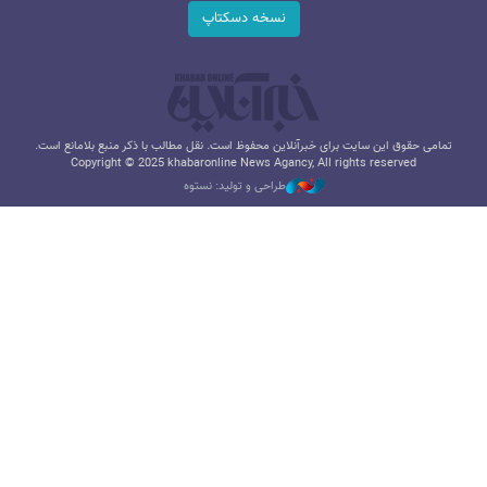
نسخه دسکتاپ
تمامی حقوق این سایت برای خبرآنلاین محفوظ است. نقل مطالب با ذکر منبع بلامانع است.
Copyright © 2025 khabaronline News Agancy, All rights reserved
طراحی و تولید: نستوه