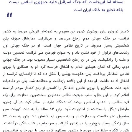
مسئله اما این‌جاست که جنگ اسرائیل علیه جمهوری اسلامی نیست
بلکه تجاوز به خاک ایران است
کامبیز نوروزی برای روشن‌تر کردن این مفهوم به نمونه‌ای تاریخی مربوط به کشور
فرانسه در جنگ جهانی دوم ارجاع‌ می‌دهد و می‌افزاید: «مارشال جوزف پتن
شخصیتی بسیار معروف در تاریخ نظامی جهان است. او در جنگ جهانی اول
رشادت‌های فراوان از خود نشان داد و به عنوان قهرمان ملی فرانسه تحسین دولت
و ملت را برانگیخت. پتن در آن زمان شخصیتی بسیار محبوب بود. در جنگ جهانی
دوم، زمانی که آلمان هیتلری اقدام به اشغال فرانسه کرد، او به همکاری با نیروی
نظامی اشغالگر پرداخت. پتن حکومت ویشی را شکل داد که تا آزادسازی فرانسه از
اشغال ادامه داشت. او بعد از این واقعه بازداشت و محاکمه شد. پتن در دفاعیات
خود علت همکاری با نیروی نظامی اشغالگر را کاستن از رنج کشتار مردم فرانسه
اعلام کرد. با این حال، سلب حیثیت نظامی به‌عنوان سخت‌ترین مجازات برای یک
فرد نظامی و اعدام، احکامی بودند که دادگاه علیه او صادر کرد. در آن زمان،
مارشال دوگل با استفاده از اختیارات خود، پتنِ ۸۲ ساله را به علت کهولت سن
مشمول عفو دانست و مجازات او را به حبس ابد کاهش داد. پتن به مدت ۱۳
سال زندگی بسیار رنج‌باری را در زندان گذراند و سرانجام در ۹۵ سالگی درگذشت.
پتن با انگیزه حفظ جان مردم با دشمن همکاری کرده بود. با این حال، فرانسویان