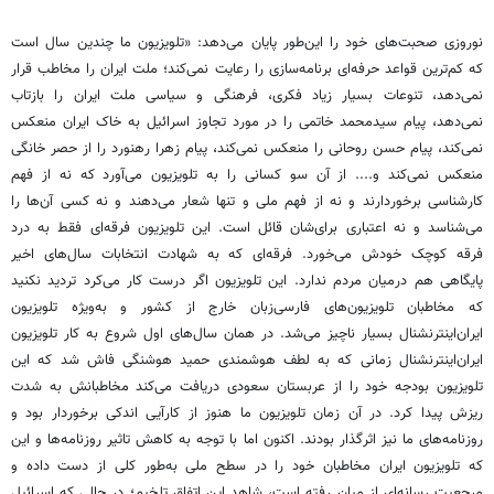
نوروزی صحبت‌های خود را این‌طور پایان می‌دهد: «تلویزیون ما چندین سال است
که کم‌ترین قواعد حرفه‌ای برنامه‌سازی را رعایت نمی‌کند؛ ملت ایران را مخاطب قرار
نمی‌دهد، تنوعات بسیار زیاد فکری، فرهنگی و سیاسی ملت ایران را بازتاب
نمی‌دهد، پیام سیدمحمد خاتمی را در مورد تجاوز اسرائیل به خاک ایران منعکس
نمی‌کند، پیام حسن روحانی را منعکس نمی‌کند، پیام زهرا رهنورد را از حصر خانگی
منعکس نمی‌کند و.... از آن سو کسانی را به تلویزیون می‌آورد که نه از فهم
کارشناسی برخوردارند و نه از فهم ملی و تنها شعار می‌دهند و نه کسی آن‌ها را
می‌شناسد و نه اعتباری برای‌شان قائل است. این تلویزیون فرقه‌ای فقط به درد
فرقه کوچک خودش می‌خورد. فرقه‌ای که به شهادت انتخابات سال‌های اخیر
پایگاهی هم درمیان مردم ندارد. این تلویزیون اگر درست کار می‌کرد تردید نکنید
که مخاطبان تلویزیون‌های فارسی‌زبان خارج از کشور و به‌ویژه تلویزیون
ایران‌اینترنشنال بسیار ناچیز می‌شد. در همان سال‌های اول شروع به کار تلویزیون
ایران‌اینترنشنال زمانی که به لطف هوشمندی حمید هوشنگی فاش شد که این
تلویزیون بودجه خود را از عربستان سعودی دریافت می‌کند مخاطبانش به شدت
ریزش پیدا کرد. در آن زمان تلویزیون ما هنوز از کارآیی اندکی برخوردار بود و
روزنامه‌های ما نیز اثرگذار بودند. اکنون اما با توجه به کاهش تاثیر روزنامه‌ها و این
که تلویزیون ایران مخاطبان خود را در سطح ملی به‌طور کلی از دست داده و
مرجعیت رسانه‌ای از میان رفته است، شاهد این اتفاق تلخیم؛ در حالی که اسرائیل