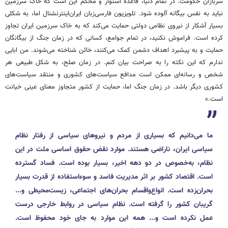
سربازان حکومت. در تمام دنیا، قاعده‌ استوار و محکم این است که خاک سرزمین
نباید به نفس بیگانه آلوده شود. تلویزیون فارسی‌زبان ایران‌اینترنشنال اما، به شکلی
بسیار آشکار از نیروی نظامی دولتی حمایت می‌کند که به خاک سرزمین ایران تجاوز
کرده است. فراموش نکنید، در تمام جوامع، کسانی که در زمان جنگ از بیگانگان
حمایت و به پیشبرد اهداف دشمن کمک می‌کنند، خائن شناخته می‌شوند. من ابایی
ندارم که این نکته را به صراحت بیان کنم. در زمان صلح، به شکل طبیعی هر
شخص و رسانه‌ای ممکن است مدافع سیاست‌های کشوری و منتقد سیاست‌های
کشوری دیگر باشد. در زمان جنگ اما، حمایت از کشور متجاوز معنای عینی خیانت
است.»
ما می‌دانیم که بسیاری از مردم و نیروهای سیاسی از رفتار نظام
سیاسی ایران، ناراضی هستند. موارد نقض حقوق اساسی ملت در این
نظام، به‌خصوص در دو دهه اخیر، بسیار بوده است. فساد گسترده
است. اقتصاد کشور بر اثر مدیریت فاسد و سوءاستفاده از قدرت بسیار
بحران‌زده است. انواع‌واقسام بحران‌های اجتماعی، زیست‌محیطی و...
گریبان کشور را گرفته است. نظام سیاسی در روابط خارجی درست
عمل نکرده است و... همه این موارد به جای خود محفوظ است.