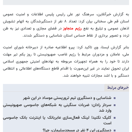
به گزارش خبرآنلاین، سرهنگ نور علی رئیس پلیس اطلاعات و امنیت عمومی
استان قم طی سخنانی بیان کرد: تعداد ۸ نفر از دستگیرشدگان به اتهام تشویش
اذهان عمومی و تبلیغ به نفع
رژیم متجاوز
در فضای مجازی و تعدادی نیز به ظن
تردد و تصویر برداری از نقاط حساس استان شناسایی و دستگیر شدند.
بنابر گزارش ایسنا، وی تاکید کرد: پیرو اطلاعیه صادره از دبیرخانه شورای امنیت
ملی، عاملان و مزدوران مرتبط با رژیم غاصب صهیونیستی تا روز یکم تیر مهلت
دارند تا خود را به همراه تجهیزات مربوطه به نهادهای امنیتی جمهوری اسلامی
ایران تحویل نمایند در غیر این‌صورت با اقدام قاطع دستگاه‌های اطلاعاتی و انتظامی
دستگیر و با اشد مجازات تنبیه خواهند شد.
خبرهای مرتبط
شناسایی و دستگیری تیم تروریستی موساد در این شهر
سردار رادان: ضربات سنگینی به شبکه‌های جاسوسی صهیونیستی
وارد شد
کلیک نکنید! لینک فعال‌سازی عابربانک یا اینترنت بانک جاسوسی
است
دستگیری این ۴ نفر در مسجدسلیمان، چرا؟