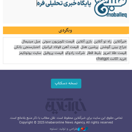
وبگردی
خبرآنلاین
راه نو آنلاین
بازی آنلاین
قیمت تلویزیون سونی
مبل مینیمال
جراح بینی گوشتی
پرشین هتل
قیمت آهن فولاد ایرانیان
اعتبارسنجی بانکی
قیمت طلا امروز
بلیط قطار
شرکت رادوکو
قیمت پروفیل
سایت یوتوتایمز
خرید اکانت chatgpt
نسخه دسکتاپ
تمامی حقوق این سایت برای خبرآنلاین محفوظ است. نقل مطالب با ذکر منبع بلامانع است.
Copyright © 2025 khabaronline News Agancy, All rights reserved
طراحی و تولید: نستوه