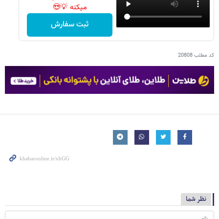
میکنه 💡😍
ثبت سفارش
کد مطلب
20808
نظر شما