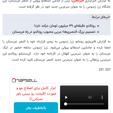
به گزارش خبرگزاری
خبرآنلاین
؛ پس از جدایی استفانو پیولی از النصر عربستان، این
باشگاه ژرژ ژسوس را به عنوان سرمربی جدید خود در نظر گرفته است.
خبرهای مرتبط
رونالدو دقیقه‌ای ۴۹ میلیون تومان درآمد دارد!
تصمیم بزرگ النصری‌ها؛ مربی محبوب رونالدو در راه عربستان
به گزارش فابریتزیو رومانو، ژرژ ژسوس به زودی قرارداد خود با النصر عربستان را
امضا کرده و جانشین استفانو پیولی می‌شود. ژرژ ژسوس سابقه حضور در لیگ
عربستان را به عنوان سرمربی الهلال در کارنامه خود دارد. کریستیانو رونالدو این
سرمربی پرتغالی را به عنوان سرمربی جدید النصر عربستان تایید کرده است.
257 251
ابزار کامل برای اصلاح مو و
صورت (قیمت رو ببینی باور
نمیکنی!)
باتخفیف بخر