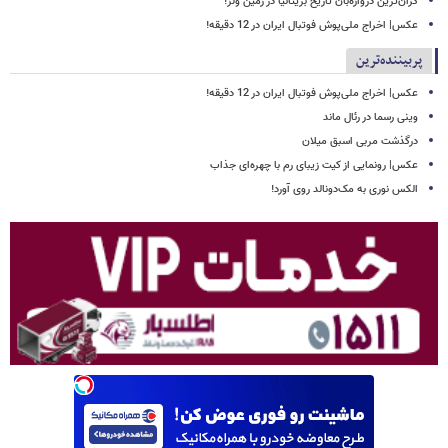
گران‌ترین دروازه‌بان تاریخ بریتانیا در زمین ولز!
عکس| اخراج ملی‌پوش فوتبال ایران در 12 دقیقه!
پربیننده‌ترین
عکس| اخراج ملی‌پوش فوتبال ایران در 12 دقیقه!
وینی رسما در رئال ماند
درگذشت مربی اسبق میلان
عکس| رونمایی از کیت زیبای رم با چهره‌ای جذاب
الکس نوری به مک‌دونالد روی آورد!