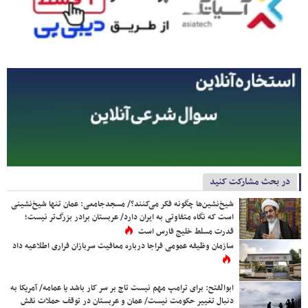
در بحث مشارکت کنید
شیخ‌نشین‌ها چگونه فکر می‌کنند؟/ مسجدجامعی: عمان تنها شیخ‌نشینی
است که نگاه متفاوتی به ایران دارد/ عربستان برادر بزرگ‌تر نیست؛
قدرت مسلط خلیج فارس است
سازمان وظیفه عمومی فراجا درباره معافیت سربازان فراری اطلاعیه داد
ابوالفتح: برای ترامپ مهم نیست تاج بر سر کار باشد یا عمامه/ آمریکا به
دنبال تغییر حکومت نیست/ عمان و عربستان در توقف حملات نقش