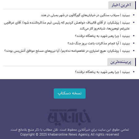
آخرین اخبار
ببینید | سیلاب‌ سنگین در خیابان‌های گورگائون در شهر بمبئی در هند
ببینید | پزشکیان: از آقای قالیباف خواهش کردیم که رئیس تیم مذاکره‌کننده شود/ آقای عراقچی
علیرغم توهین‌ها، شبانه‌روز کار می‌کند
ببینید | چرا رهبر شهید به پناهگاه نرفتند؟
ببینید | آیا انجام مذاکرات باعث بروز جنگ شد؟
ببینید | پزشکیان: هیچ امتیازی در تفاهم‌نامه ندادیم/ آیا نیروهای مسلح موافق آتش‌بس بودند؟
پربیننده‌ترین
ببینید | چرا رهبر شهید به پناهگاه نرفتند؟
نسخه دسکتاپ
تمامی حقوق این سایت برای خبرآنلاین محفوظ است. نقل مطالب با ذکر منبع بلامانع است.
Copyright © 2025 khabaronline News Agancy, All rights reserved