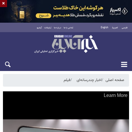
×
فارسی
العربية
English
تماس با ما
درباره ما
تبلیغات
آرشیو
شنبه ۱۷ مرداد ۱۴۰۵
صفحه اصلی
اخبار چندرسانه‌ای
فیلم