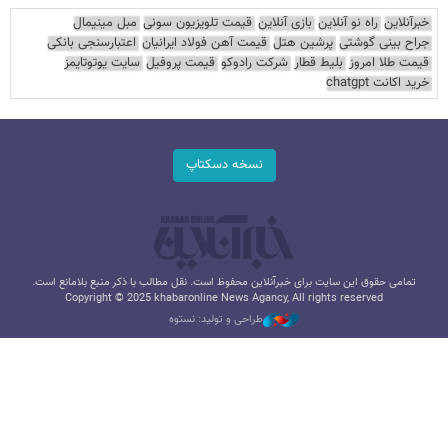
خبرآنلاین
راه نو آنلاین
بازی آنلاین
قیمت تلویزیون سونی
مبل مینیمال
جراح بینی گوشتی
پرشین هتل
قیمت آهن فولاد ایرانیان
اعتبارسنجی بانکی
قیمت طلا امروز
بلیط قطار
شرکت رادوکو
قیمت پروفیل
سایت یوتوتایمز
خرید اکانت chatgpt
نسخه دسکتاپ
تمامی حقوق این سایت برای خبرآنلاین محفوظ است. نقل مطالب با ذکر منبع بلامانع است.
Copyright © 2025 khabaronline News Agancy, All rights reserved
طراحی و تولید: نستوه