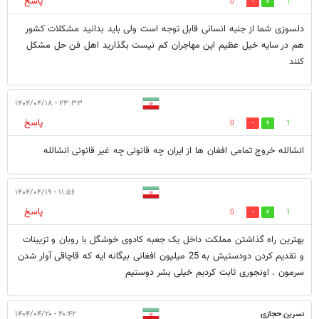
پاسخ
0
1
دلسوزی شما از جنبه انسانی قابل توجه است ولی باید بدانید مشکلات کشور
هم در سایه خیل عظیم این مهاجران کم نیست بگذارید اهل فن حل مشکل
کنند
۲۳:۳۳ - ۱۴۰۴/۰۴/۱۸
پاسخ
0
1
انشالله خروج تمامی افغان ها از ایران چه قانونی چه غیر قانونی انشالله
۱۱:۵۶ - ۱۴۰۴/۰۴/۱۹
پاسخ
0
1
بهترین راه گذاشتن مملکت داخل یک جعبه کادوی خوشگل با روبان و تزیینات
و تقدیم کردن دودستیش به 25 میلیون افغانی بیگانه ایه که قاچاقی آوار شدن
سرمون . اونجوری ثابت کردیم خیلی بشر دوستیم
نسرین حجازی
۲۰:۴۲ - ۱۴۰۴/۰۴/۲۰