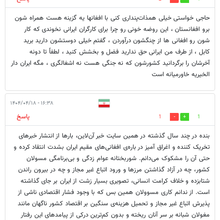
حاجی خواستی خیلی همذات‌پنداری کنی با افغانها یه گزینه هست همراه شون
برو افغانستان ، این روضه خونی رو چرا برای کارگران ایرانی نخوندی که کار
شون رو افغانی ها از چنگشون درآوردن ، گفتم خیلی دوستشون دارید برید
کابل ، از طرف من ایرانی حق ندارید فضل و بخشش کنید ، لطفاً تا دونه
آخرشان را برگردانید کشورشون که نه جنگی هست نه اشغالگری ، مگه ایران دار
الخیریه خاورمیانه است
۱۶:۳۸ - ۱۴۰۴/۰۴/۱۸
پاسخ
1
1
بنده در چند سال گذشته در همین سایت خبر ‌آن‌لاین، بارها از انتشار خبرهای
تخریک‌ کننده و اغراق آمیز در باره‌ی افغانی‌های مقیم ایران بشدت انتقاد کرده و
حتی آن را مشکوک می‌دانم. شوربختانه عوام زدگی و بی‌برنامگی مسولان
کشور، چه در آزاد گذاشتن مرزها و ورود اتباع غیر مجاز و چه در بیرون راندن
شتابزده و خلاف کرامت انسانی، تصویری بسیار زشت از ایران بر جای گذاشته
است. از ندانم کاری مسوولان همین بس که با وجود فشار اقتصادی ناشی از
پذیرش اتباع غیر مجاز و تحمیل هزینه‌ی سنگین بر اقتصاد کشور ناگهان مانند
مغولان شبانه بر سر آنان ریخته و بدون کم‌ترین درکی از پیامدهای این رفتار