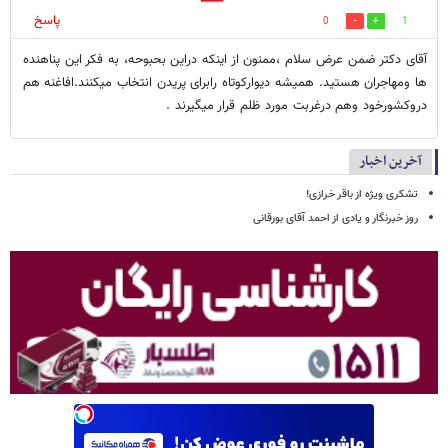
پاسخ
0
1
آقای دکتر ضمن عرض سلام ،ممنون از اینکه دراین بحبوحه، به فکر این پناهنده
ها ومهاجران هستید. همیشه دیوارکوتاه رابرای پریدن انتخاب میکنند.افاغنه هم
دروکشورخود وهم درغربت مورد ظلم قرار میگیرند .
آخرین اخبار
تشکری ویژه از باقر خرازی!
روز خبرنگار و یادی از احمد آقای بورقانی