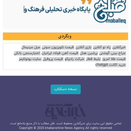
وبگردی
خبرآنلاین
راه نو آنلاین
بازی آنلاین
قیمت تلویزیون سونی
مبل مینیمال
جراح بینی گوشتی
پرشین هتل
قیمت آهن فولاد ایرانیان
اعتبارسنجی بانکی
قیمت طلا امروز
بلیط قطار
شرکت رادوکو
قیمت پروفیل
سایت یوتوتایمز
خرید اکانت chatgpt
نسخه دسکتاپ
تمامی حقوق این سایت برای خبرآنلاین محفوظ است. نقل مطالب با ذکر منبع بلامانع است.
Copyright © 2025 khabaronline News Agancy, All rights reserved