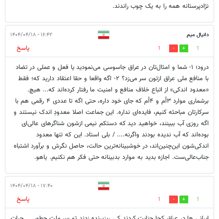
نژادپرستانه همه را به یک چوب راندند.
دانیال میم
۱۶:۴۲ - ۱۴۰۴/۰۴/۱۸
پاسخ
1
1
درود؛ ۱- شما و امثال‌تان در عراق جاسوسى می‌نموديد یا فعل و عملی در تضاد
با منافع ملی عراق ازتون سر می‌زد؟ ۲- اگه واقعا و حقا اعتقاد دارید که؛ فقط
«معدود اندکی» از اتباع خلاف منافع و امنیت ما رفتار کرده‌اند که... هیچ.
برشماری موارد ۳اُم و ۴اُم که جای خود داره، حتی اگه تا عددی ۴ رقمی هم با
سرکارتان مباحثه کنیم، فایده‌ای نداره. این جماعت اصلا معدودِ اندک نیستند و
اگه روزی آب ببینند، خواهید دید که دستکم نیمی ازشون شناگرهای عالی‌ای
بوده‌اند که آب ندیده بودند واگرنه.... / بلی استاد. این که تنها معدود
اندکی‌شون این‌چنین‌اند، در خوشبينانه‌ترین حالت، حاصل نگرش و برآورد اشتباه
جناب‌عالی‌ست. اجازه بدید به موارد بدبينانه حتی فکر هم نکنیم. یاهو.
۱۷:۴۰ - ۱۴۰۴/۰۴/۱۸
پاسخ
1
1
ایرانی ها در عراق کجا جنایت کردند کی ریزپرنده زدند تو سر ملت چطور ... جرات