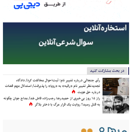
در بحث مشارکت کنید
رأی جنجالی درباره تغییر نام؛ ثبت‌احوال مخالفت کرد/ دادگاه
تجدیدنظر تغییر نام «رقیه» به «رویا» را پذیرفت/ استدلال مهم قضات
درباره حق هویت
راز ۱۵ روز بی‌خبری از حمیدرضا رجب‌زاده فاش شد/ مداح جوان چگونه
به قتل رسید؟ روایت یک قرار مرگ با دختر بلاگر