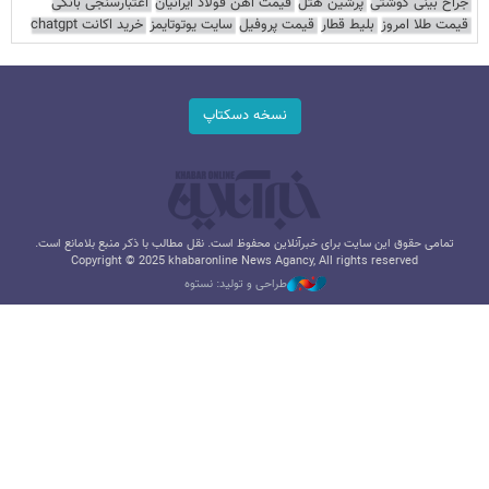
جراح بینی گوشتی
پرشین هتل
قیمت آهن فولاد ایرانیان
اعتبارسنجی بانکی
قیمت طلا امروز
بلیط قطار
قیمت پروفیل
سایت یوتوتایمز
خرید اکانت chatgpt
نسخه دسکتاپ
تمامی حقوق این سایت برای خبرآنلاین محفوظ است. نقل مطالب با ذکر منبع بلامانع است.
Copyright © 2025 khabaronline News Agancy, All rights reserved
طراحی و تولید: نستوه