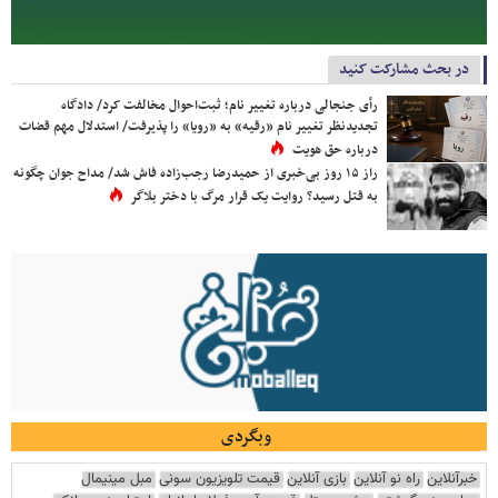
در بحث مشارکت کنید
رأی جنجالی درباره تغییر نام؛ ثبت‌احوال مخالفت کرد/ دادگاه
تجدیدنظر تغییر نام «رقیه» به «رویا» را پذیرفت/ استدلال مهم قضات
درباره حق هویت
راز ۱۵ روز بی‌خبری از حمیدرضا رجب‌زاده فاش شد/ مداح جوان چگونه
به قتل رسید؟ روایت یک قرار مرگ با دختر بلاگر
وبگردی
خبرآنلاین
راه نو آنلاین
بازی آنلاین
قیمت تلویزیون سونی
مبل مینیمال