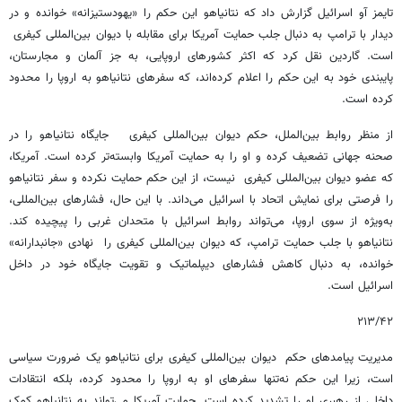
تایمز آو اسرائیل گزارش داد که نتانیاهو این حکم را «یهودستیزانه» خوانده و در
دیدار با ترامپ به دنبال جلب حمایت آمریکا برای مقابله با دیوان بین‌المللی کیفری
است. گاردین نقل کرد که اکثر کشورهای اروپایی، به جز آلمان و مجارستان،
پایبندی خود به این حکم را اعلام کرده‌اند، که سفرهای نتانیاهو به اروپا را محدود
کرده است.
از منظر روابط بین‌الملل، حکم دیوان بین‌المللی کیفری جایگاه نتانیاهو را در
صحنه جهانی تضعیف کرده و او را به حمایت آمریکا وابسته‌تر کرده است. آمریکا،
که عضو دیوان بین‌المللی کیفری نیست، از این حکم حمایت نکرده و سفر نتانیاهو
را فرصتی برای نمایش اتحاد با اسرائیل می‌داند. با این حال، فشارهای بین‌المللی،
به‌ویژه از سوی اروپا، می‌تواند روابط اسرائیل با متحدان غربی را پیچیده کند.
نتانیاهو با جلب حمایت ترامپ، که دیوان بین‌المللی کیفری را نهادی «جانبدارانه»
خوانده، به دنبال کاهش فشارهای دیپلماتیک و تقویت جایگاه خود در داخل
اسرائیل است.
۲۱۳/۴۲
مدیریت پیامدهای حکم دیوان بین‌المللی کیفری برای نتانیاهو یک ضرورت سیاسی
است، زیرا این حکم نه‌تنها سفرهای او به اروپا را محدود کرده، بلکه انتقادات
داخلی از رهبری او را تشدید کرده است. حمایت آمریکا می‌تواند به نتانیاهو کمک