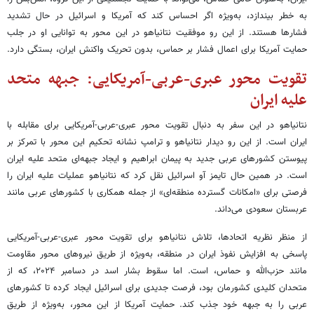
به خطر بیندازد، به‌ویژه اگر احساس کند که آمریکا و اسرائیل در حال تشدید
فشارها هستند. از این رو موفقیت نتانیاهو در این محور به توانایی او در جلب
حمایت آمریکا برای اعمال فشار بر حماس، بدون تحریک واکنش ایران، بستگی دارد.
تقویت محور عبری-عربی-آمریکایی: جبهه متحد
علیه ایران
نتانیاهو در این سفر به دنبال تقویت محور عبری-عربی-آمریکایی برای مقابله با
ایران است. از این رو دیدار نتانیاهو و ترامپ نشانه تحکیم این محور با تمرکز بر
پیوستن کشورهای عربی جدید به پیمان ابراهیم و ایجاد جبهه‌ای متحد علیه ایران
است. در همین حال تایمز آو اسرائیل نقل کرد که نتانیاهو عملیات علیه ایران را
فرصتی برای «امکانات گسترده منطقه‌ای» از جمله همکاری با کشورهای عربی مانند
عربستان سعودی می‌داند.
از منظر نظریه اتحادها، تلاش نتانیاهو برای تقویت محور عبری-عربی-آمریکایی
پاسخی به افزایش نفوذ ایران در منطقه، به‌ویژه از طریق نیروهای محور مقاومت
مانند حزب‌الله و حماس، است. اما سقوط بشار اسد در دسامبر ۲۰۲۴، که از
متحدان کلیدی کشورمان بود، فرصت جدیدی برای اسرائیل ایجاد کرده تا کشورهای
عربی را به جبهه خود جذب کند. حمایت آمریکا از این محور، به‌ویژه از طریق