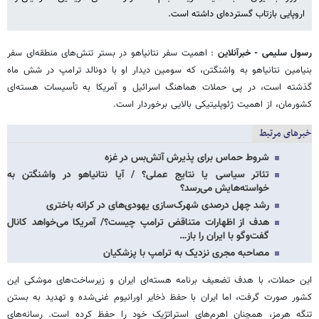
اروپایی بازتاب گسترده‌ای داشته است.
رسول سلیمی - خبرآنلاین
: اهمیت سفر نتانیاهو در بستر تنش‌های منطقه‌ای سفر
بنیامین نتانیاهو به واشنگتن، که سومین دیدار او با دونالد ترامپ در شش ماه
گذشته است، در پی حملات هماهنگ اسرائیل و آمریکا به تأسیسات هسته‌ای
کشورمان، از اهمیت ژئوپلیتیکی بالایی برخوردار است.
خبرهای مرتبط
شروط حماس برای پذیرش آتش‌بس در غزه
تئاتر سیاسی یا نتایج عملی؟ / آیا نتانیاهو در واشنگتن به
خواسته‌هایش می‌رسد؟
رشد چهل درصدی شهرک‌سازی یهودی‌های در کرانه باختری
هدف از اظهارات متناقض ترامپ چیست؟/ آمریکا می‌خواهد کانال
گفت‌وگو با ایران را باز…
مصاحبه مجری نزدیک به ترامپ با پزشکیان
این حملات، با هدف تضعیف برنامه هسته‌ای ایران و زیرساخت‌های موشکی این
کشور صورت گرفت، اما ایران با حفظ ذخایر اورانیوم غنی‌شده و تهدید به بستن
تنگه هرمز، همچنان اهرم‌های استراتژیک خود را حفظ کرده است. رسانه‌های