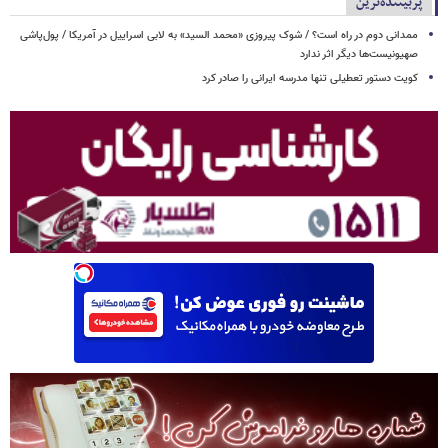
پربیننده‌ترین
ممدانی دوم در راه است؟ / شوک پیروزی «محمد السید» به لابی اسراییل در آمریکا / پول‌پاشی
صهیونیست‌ها دیگر اثر ندارد
کویت دستور تعطیلی تنها مدرسه ایرانی را صادر کرد