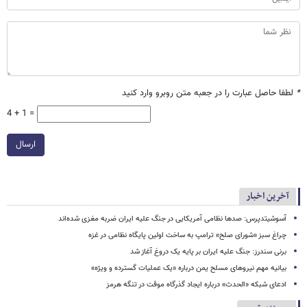
*
لطفا حاصل عبارت را در جعبه متن روبرو وارد کنید
4 + 1 =
ارسال
آخرین اخبار
آسوشیتدپرس: صدها نظامی آمریکایی در جنگ علیه ایران ضربه مغزی شده‌اند
چراغ سبز «شورای صلح» ترامپ به ساخت اولین پایگاه نظامی در غزه
برنی سندرز: جنگ علیه ایران بر پایه یک دروغ آغاز شد
بیانیه مهم نیروهای مسلح یمن درباره «یک عملیات گسترده و ویژه»
ادعای شبکه «الحدث» درباره ایجاد گذرگاه موقت در تنگه هرمز