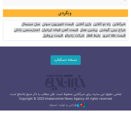
وبگردی
خبرآنلاین
راه نو آنلاین
بازی آنلاین
قیمت تلویزیون سونی
مبل مینیمال
جراح بینی گوشتی
پرشین هتل
قیمت آهن فولاد ایرانیان
اعتبارسنجی بانکی
قیمت طلا امروز
بلیط قطار
شرکت رادوکو
قیمت پروفیل
نسخه دسکتاپ
تمامی حقوق این سایت برای خبرآنلاین محفوظ است. نقل مطالب با ذکر منبع بلامانع است.
Copyright © 2025 khabaronline News Agancy, All rights reserved
طراحی و تولید: نستوه