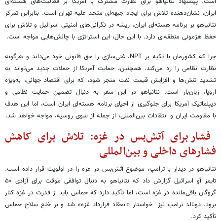
است. پیشنهاد نتانیاهو برای نظارت مشترک با آمریکا بر فعالیت‌های هسته‌ای
ایران، نشان‌دهنده تلاش برای ایجاد جبهه‌ای متحد علیه تهران است. بنابراین تمرکز
نتانیاهو بر برنامه هسته‌ای ایران، ریشه در نگرانی‌های امنیتی اسرائیل و تلاش برای
حفظ هژمونی منطقه‌ای دارد. با این حال، این استراتژی با چالش‌هایی مواجه است.
چرا که کشورمان با تکیه بر NPT، غنی‌سازی را حق قانونی خود می‌داند و هرگونه
نظارت نظامی را رد می‌کند. همچنین، حمایت آمریکا از حملات جدید می‌تواند به
تشدید تنش‌ها و افزایش قیمت نفت منجر شود، که برای اقتصاد جهانی، به‌ویژه
اروپا، زیان‌بار است. نتانیاهو در این سفر به دنبال تضمین حمایت نظامی و
دیپلماتیک آمریکا برای جلوگیری از احیای برنامه هسته‌ای ایران است، اما این هدف
با مقاومت ایران و انتقادات بین‌المللی، از جمله از سوی روسیه، مواجه خواهد شد.
فشار برای آتش‌بس در غزه: تلاش برای کاهش
فشارهای داخلی و بین‌المللی
نتانیاهو در دیدار با ترامپ، موضوع آتش‌بس در غزه را در اولویت قرار داده است.
تایمز آو اسرائیل گزارش داد که نتانیاهو به دنبال توافقی موقت برای آزادی ۵۰
گروگان باقی‌مانده در غزه است، اما تأکید دارد که حماس باید از قدرت در غزه کنار
برود. دونالد ترامپ نیز خواستار «انعقاد قرارداد غزه» شد و بر خلع سلاح حماس
تأکید کرد.