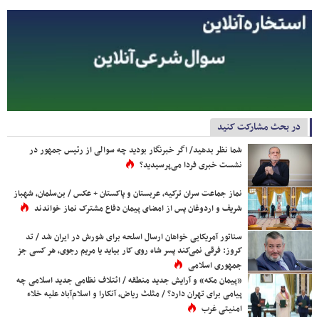
در بحث مشارکت کنید
شما نظر بدهید/ اگر خبرنگار بودید چه سوالی از رئیس جمهور در
نشست خبری فردا می‌پرسیدید؟
نماز جماعت سران ترکیه، عربستان و پاکستان + عکس / بن‌سلمان، شهباز
شریف و اردوغان پس از امضای پیمان دفاع مشترک نماز خواندند
سناتور آمریکایی خواهان ارسال اسلحه برای شورش در ایران شد / تد
کروز: فرقی نمی‌کند پسر شاه روی کار بیاید یا مریم رجوی، هر کسی جز
جمهوری اسلامی
«پیمان مکه» و آرایش جدید منطقه / ائتلاف نظامی جدید اسلامی چه
پیامی برای تهران دارد؟ / مثلث ریاض، آنکارا و اسلام‌آباد علیه خلاء
امنیتی غرب