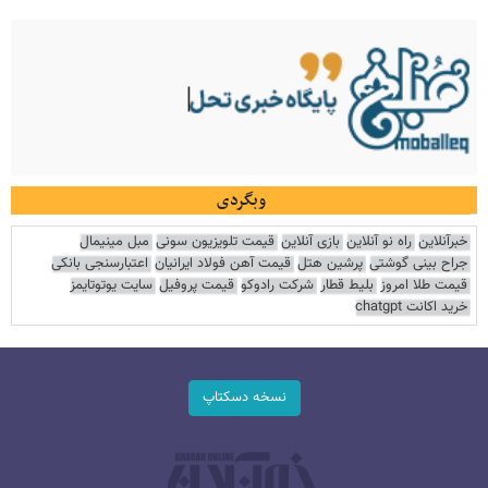
وبگردی
خبرآنلاین
راه نو آنلاین
بازی آنلاین
قیمت تلویزیون سونی
مبل مینیمال
جراح بینی گوشتی
پرشین هتل
قیمت آهن فولاد ایرانیان
اعتبارسنجی بانکی
قیمت طلا امروز
بلیط قطار
شرکت رادوکو
قیمت پروفیل
سایت یوتوتایمز
خرید اکانت chatgpt
نسخه دسکتاپ