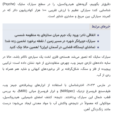
دقیق‌تر بگوییم، گروه‌های هیدروکسیل، را در سطح سیارک سایک (Psyche)
شناسایی کند؛ سیارکی عظیم با ارزش تقریبی ۱۰۰ هزار کوادریلیون دلار که در
کمربند سیارکی بین مریخ و مشتری شناور است.
خبرهای مرتبط
اتفاقی نادر: ورود یک جرم میان ستاره‌ای به منظومه شمسی
سیارک «ویرانگر شهر» در مسیر زمین / نقطه برخورد تخمین زده شد!
تماشای ایستگاه فضایی در آسمان ایران؟ /همین حالا چک کنید
سیارک سایک که تصور می‌شد هسته‌ی فلزی لخت یک سیاره‌ی ناکام باشد، حالا در
سایه داده‌های تازه‌ی جیمز وب، چهره‌ی متفاوت‌تری از خود نشان داده است: ترکیبی
پیچیده از فلز و سنگ، شکل‌گرفته بر اثر برخوردهای کیهانی و شاید هم همراه با
ردی از آب.
در مارس ۲۰۲۳، اخترشناسان با استفاده از ابزارهای پیشرفته‌ی جیمز وب،
طیف‌سنج فروسرخ نزدیک (NIRSpec) و ابزار فروسرخ میانی (MIRI)، به بررسی
قطب شمال این سیارک پرداختند. نتیجه: کشف امضای شیمیایی هیدروکسیل،
مولکولی که معمولاً در نتیجه‌ی واکنش آب با مواد معدنی ایجاد می‌شود؛ درست
مانند زنگ‌زدگی آهن.