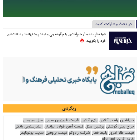
در بحث مشارکت کنید
شما نظر بدهید/ خبرآنلاین را چگونه می‌بینید؟ پیشنهادها و انتقادهای
خود را بگویید
وبگردی
خبرآنلاین
راه نو آنلاین
بازی آنلاین
قیمت تلویزیون سونی
مبل مینیمال
جراح بینی گوشتی
پرشین هتل
قیمت آهن فولاد ایرانیان
اعتبارسنجی بانکی
قیمت طلا امروز
بلیط قطار
شرکت رادوکو
قیمت پروفیل
سایت یوتوتایمز
خرید اکانت chatgpt