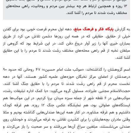
۱۲ روزه و همچنین ارتباط هر چه بیشتر بین مردم و روحانیت، راهی محله‌های
مختلف رشت شدند تا مردم را آشنا کنند.
به گزارش
پایگاه فکر و فرهنگ مبلغ،
دهه اول محرم فرصت خوبی بود برای گفتن
خیلی از حقایق. حقایقی که در همه این روزها دشمن تلاش می کرد از طریق
بمباران خبری آنها را زیر آوار دروغ دفن کند. در این شرایط بود که گروهی از
مبلغان نخبه از قم راهی محله‌های مختلف رشت شدند تا مردم را با این حقایق
آشنا کنند.
اسم گروهشان را گذاشته‌اند: «موکب ملت امام حسین»؛ ۴۷ روحانی که حدود ۹۰
درصدشان از اعضای مرکز نخبگان حوزه‌های علمیه کشور هستند. آنها در دهه
نخست محرم از قم راهی رشت شدند تا مردم را با حقایق جنگ آشنا کنند.
حجت‌الاسلام مجتبی علیزاده، مسئول گروه می‌گوید: «با کمک اداره تبلیغات رشت،
موکب‌هایی در ۶ نقطه شهر از جمله سبزه میدان برپا کردیم. در این موکب‌ها هم
ایستگاه‌های صلواتی بود، هم نمایشگاه عکس جنگ ۱۲ روزه. هم غرفه کودک
داشتیم و هم غرفه مشاوره. در کنار همه این‌ها صندلی‌هایی گذاشته بودیم و مثلا
وقتی مادران بچه‌هایشان را برای کشیدن نقاشی به غرفه می‌آوردند و خودشان روی
صندلی می‌نشستند، مبلغین سراغ آن‌ها می‌رفتند و سر صحبت را باز می‌کردند و