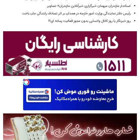
استاندار مازندران میهمان خبرگزاری خبرآنلاین مازندران+ تصاویر
رئیس دفتر نمایندگی وزارت امور خارجه در همدان بر اثر تصادف رانندگی جان باخت
روز خبرنگار یا روز کانال واتساپی بدون مجوز فعالیت رسانه ای؟!