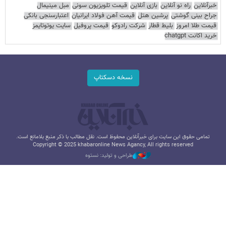
خبرآنلاین
راه نو آنلاین
بازی آنلاین
قیمت تلویزیون سونی
مبل مینیمال
جراح بینی گوشتی
پرشین هتل
قیمت آهن فولاد ایرانیان
اعتبارسنجی بانکی
قیمت طلا امروز
بلیط قطار
شرکت رادوکو
قیمت پروفیل
سایت یوتوتایمز
خرید اکانت chatgpt
نسخه دسکتاپ
تمامی حقوق این سایت برای خبرآنلاین محفوظ است. نقل مطالب با ذکر منبع بلامانع است.
Copyright © 2025 khabaronline News Agancy, All rights reserved
طراحی و تولید: نستوه