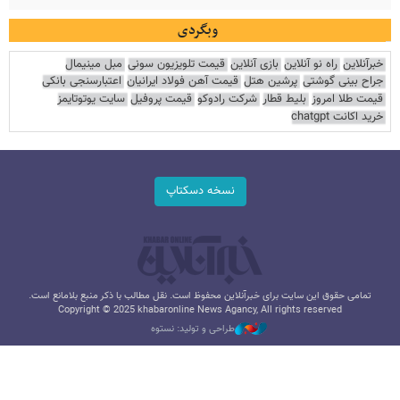
وبگردی
خبرآنلاین
راه نو آنلاین
بازی آنلاین
قیمت تلویزیون سونی
مبل مینیمال
جراح بینی گوشتی
پرشین هتل
قیمت آهن فولاد ایرانیان
اعتبارسنجی بانکی
قیمت طلا امروز
بلیط قطار
شرکت رادوکو
قیمت پروفیل
سایت یوتوتایمز
خرید اکانت chatgpt
نسخه دسکتاپ
تمامی حقوق این سایت برای خبرآنلاین محفوظ است. نقل مطالب با ذکر منبع بلامانع است.
Copyright © 2025 khabaronline News Agancy, All rights reserved
طراحی و تولید: نستوه