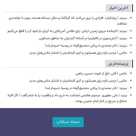
آخرین اخبار
ببینید | پزشکیان: افرادی را ترور می‌کنند که گره‌گشا و حلال مسئله هستند چون با توانمندی
مخالفند
ببینید | فرمانده نیروی زمینی ارتش: پای نظامی آمریکایی به ایران باز شود آن را قطع می‌کنیم
ببینید | آتش‌سوزی در کالیفرنیا در آستانه گسترش به مناطق مسکونی
ببینید | نادر محمدی با پرتابی منجنیق‌گونه در روسیه خبرساز شد!
عکس | دردسر تازه برای همیلتون و کیم کارداشیان با انتشار عکس‌های جدید
پربیننده‌ترین
عکس | قابی تلخ از تابوت حسین پناهی
عکس | دردسر تازه برای همیلتون و کیم کارداشیان با انتشار عکس‌های جدید
ببینید | نادر محمدی با پرتابی منجنیق‌گونه در روسیه خبرساز شد!
بینید | علی مطهری: مرحوم هاشمی شجاعت به خرج داد و واقعیت را به امام گفت / اگر افراد
صادق و صریح در کنار امام خمینی بودند...
نسخه دسکتاپ