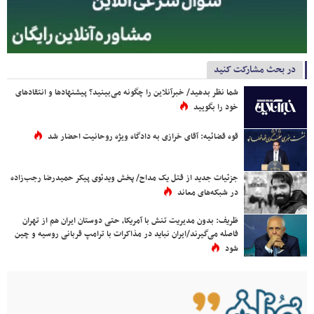
در بحث مشارکت کنید
شما نظر بدهید/ خبرآنلاین را چگونه می‌بینید؟ پیشنهادها و انتقادهای
خود را بگویید
قوه قضائیه: آقای خرازی به دادگاه ویژه روحانیت احضار شد
جزئیات جدید از قتل یک مداح/ پخش ویدئوی پیکر حمیدرضا رجب‌زاده
در شبکه‌های معاند
ظریف: بدون مدیریت تنش با آمریکا، حتی دوستان ایران هم از تهران
فاصله می‌گیرند/ایران نباید در مذاکرات با ترامپ قربانی روسیه و چین
شود