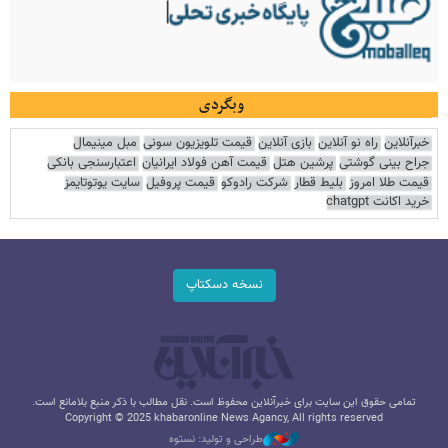
وبگردی
خبرآنلاین
راه نو آنلاین
بازی آنلاین
قیمت تلویزیون سونی
مبل مینیمال
جراح بینی گوشتی
پرشین هتل
قیمت آهن فولاد ایرانیان
اعتبارسنجی بانکی
قیمت طلا امروز
بلیط قطار
شرکت رادوکو
قیمت پروفیل
سایت یوتوتایمز
خرید اکانت chatgpt
نسخه دسکتاپ
تمامی حقوق این سایت برای خبرآنلاین محفوظ است. نقل مطالب با ذکر منبع بلامانع است.
Copyright © 2025 khabaronline News Agancy, All rights reserved
طراحی و تولید: نستوه