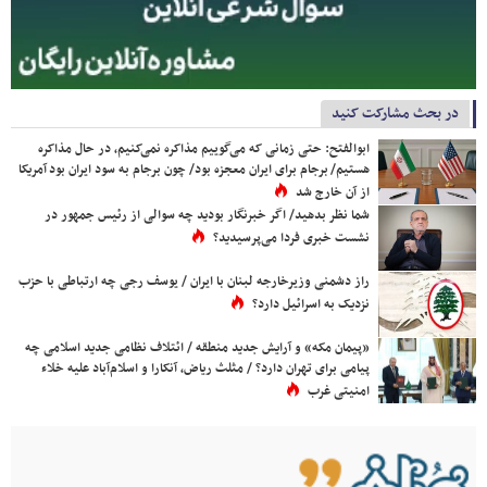
در بحث مشارکت کنید
ابوالفتح: حتی زمانی که می‌گوییم مذاکره نمی‌کنیم، در حال مذاکره
هستیم/ برجام برای ایران معجزه بود/ چون برجام به سود ایران بود آمریکا
از آن خارج شد
شما نظر بدهید/ اگر خبرنگار بودید چه سوالی از رئیس جمهور در
نشست خبری فردا می‌پرسیدید؟
راز دشمنی وزیرخارجه لبنان با ایران / یوسف رجی چه ارتباطی با حزب
نزدیک به اسرائیل دارد؟
«پیمان مکه» و آرایش جدید منطقه / ائتلاف نظامی جدید اسلامی چه
پیامی برای تهران دارد؟ / مثلث ریاض، آنکارا و اسلام‌آباد علیه خلاء
امنیتی غرب