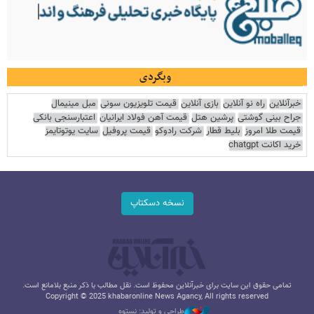
وبگردی
خبرآنلاین
راه نو آنلاین
بازی آنلاین
قیمت تلویزیون سونی
مبل مینیمال
جراح بینی گوشتی
پرشین هتل
قیمت آهن فولاد ایرانیان
اعتبارسنجی بانکی
قیمت طلا امروز
بلیط قطار
شرکت رادوکو
قیمت پروفیل
سایت یوتوتایمز
خرید اکانت chatgpt
نسخه دسکتاپ
تمامی حقوق این سایت برای خبرآنلاین محفوظ است. نقل مطالب با ذکر منبع بلامانع است.
Copyright © 2025 khabaronline News Agancy, All rights reserved
طراحی و تولید: نستوه