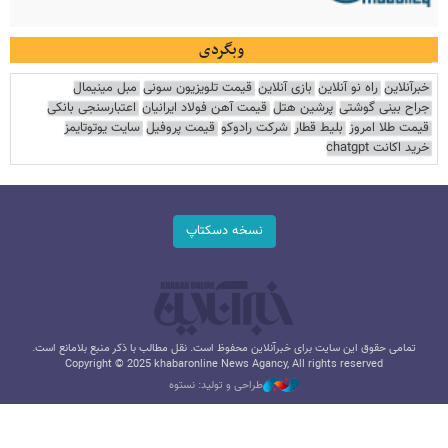
وبگردی
خبرآنلاین
راه نو آنلاین
بازی آنلاین
قیمت تلویزیون سونی
مبل مینیمال
جراح بینی گوشتی
پرشین هتل
قیمت آهن فولاد ایرانیان
اعتبارسنجی بانکی
قیمت طلا امروز
بلیط قطار
شرکت رادوکو
قیمت پروفیل
سایت یوتوتایمز
خرید اکانت chatgpt
نسخه دسکتاپ
تمامی حقوق این سایت برای خبرآنلاین محفوظ است. نقل مطالب با ذکر منبع بلامانع است.
Copyright © 2025 khabaronline News Agancy, All rights reserved
طراحی و تولید: نستوه