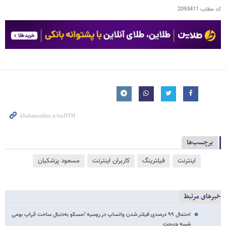
کد مطلب
2093411
برچسب‌ها
اینترنت
فیلترینگ
کاربران اینترنت
مسعود پزشکیان
خبرهای مرتبط
احتمال ۹۹ درصدی فیلتر شدن واتساپ در روسیه /مسکو به‌دنبال ساخت اَبَراپ بومی
شبیه وی‌چت