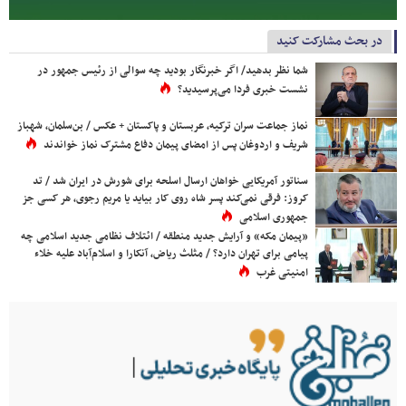
در بحث مشارکت کنید
شما نظر بدهید/ اگر خبرنگار بودید چه سوالی از رئیس جمهور در
نشست خبری فردا می‌پرسیدید؟
نماز جماعت سران ترکیه، عربستان و پاکستان + عکس / بن‌سلمان، شهباز
شریف و اردوغان پس از امضای پیمان دفاع مشترک نماز خواندند
سناتور آمریکایی خواهان ارسال اسلحه برای شورش در ایران شد / تد
کروز: فرقی نمی‌کند پسر شاه روی کار بیاید یا مریم رجوی، هر کسی جز
جمهوری اسلامی
«پیمان مکه» و آرایش جدید منطقه / ائتلاف نظامی جدید اسلامی چه
پیامی برای تهران دارد؟ / مثلث ریاض، آنکارا و اسلام‌آباد علیه خلاء
امنیتی غرب