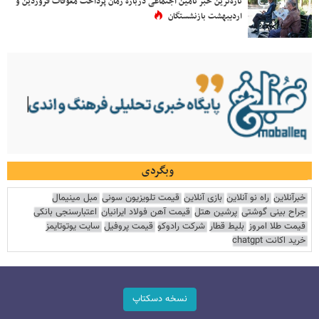
تازه‌ترین خبر تامین اجتماعی درباره زمان پرداخت معوقات فروردین و
اردیبهشت بازنشستگان
وبگردی
خبرآنلاین
راه نو آنلاین
بازی آنلاین
قیمت تلویزیون سونی
مبل مینیمال
جراح بینی گوشتی
پرشین هتل
قیمت آهن فولاد ایرانیان
اعتبارسنجی بانکی
قیمت طلا امروز
بلیط قطار
شرکت رادوکو
قیمت پروفیل
سایت یوتوتایمز
خرید اکانت chatgpt
نسخه دسکتاپ