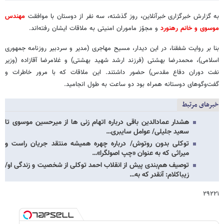
به گزارش خبرگزاری خبرآنلاین، روز گذشته، سه نفر از دوستان‌ با موافقت
مهندس
موسوی و خانم رهنورد
و مجوّز ماموران امنیتی به ملاقات ایشان رفته‌اند.
بنا بر روایت شفقنا، در این دیدار، مسیح مهاجری (مدیر و سردبیر روزنامه جمهوری
اسلامی)، محمدرضا بهشتی (فرزند ارشد شهید بهشتی) و غلامرضا آقازاده (وزیر
نفت دوران دفاع مقدس) حضور داشتند. این ملاقات که با مرور خاطرات و
گفت‌وگوهای دوستانه همراه بود دو ساعت به طول انجامید.
خبرهای مرتبط
هشدار عمادالدین باقی درباره اتهام زنی ها از میرحسین موسوی تا
سعید جلیلی/ عوامل سایبری…
توکلی بدون روتوش/ درباره چهره همیشه منتقد جریان راست و
میراثی که به عنوان «چپ اصولگرا»…
توصیف هم‌بندی پیش از انقلاب احمد توکلی از شخصیت و زندگی او/
زیباکلام: آنقدر که به…
۲۹۲۲۱