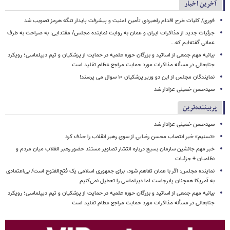
آخرین اخبار
فوری/ کلیات طرح اقدام راهبردی تأمین امنیت و پیشرفت پایدار تنگه هرمز تصویب شد
جزئیات جدید از مذاکرات ایران و عمان به روایت نماینده مجلس/ مقتدایی: به صراحت به طرف
عمانی گفته‌ایم که...
بیانیه مهم جمعی از اساتید و بزرگان حوزه علمیه در حمایت از پزشکیان و تیم دیپلماسی؛ رویکرد
جنابعالی در مسأله مذاکرات مورد حمایت مراجع عظام تقلید است
نمایندگان مجلس از این دو وزیر پزشکیان ۱۰ سوال می پرسند!
سیدحسن خمینی عزادار شد
پربیننده‌ترین
سیدحسن خمینی عزادار شد
«تسنیم» خبر انتصاب محسن رضایی از سوی رهبر انقلاب را حذف کرد
خبر مهم جانشین سازمان بسیج درباره انتشار تصاویر مستند حضور رهبر انقلاب میان مردم و
نظامیان + جزئیات
نماینده مجلس: اگر با عمان تفاهم شود، برای جمهوری اسلامی یک فتح‌الفتوح است/ بی‌اعتمادی
به آمریکا همچنان پابرجاست اما دیپلماسی را تعطیل نمی‌کنیم
بیانیه مهم جمعی از اساتید و بزرگان حوزه علمیه در حمایت از پزشکیان و تیم دیپلماسی؛ رویکرد
جنابعالی در مسأله مذاکرات مورد حمایت مراجع عظام تقلید است