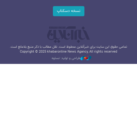
نسخه دسکتاپ
تمامی حقوق این سایت برای خبرآنلاین محفوظ است. نقل مطالب با ذکر منبع بلامانع است.
Copyright © 2025 khabaronline News Agancy, All rights reserved
طراحی و تولید: نستوه