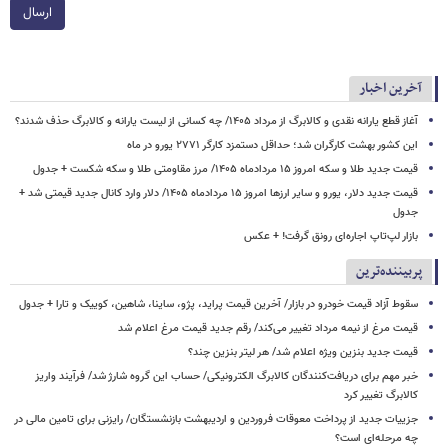
ارسال
آخرین اخبار
آغاز قطع یارانه نقدی و کالابرگ از مرداد ۱۴۰۵/ چه کسانی از لیست یارانه و کالابرگ حذف شدند؟
این کشور بهشت کارگران شد؛ حداقل دستمزد کارگر ۲۷۷۱ یورو در ماه
قیمت جدید طلا و سکه امروز ۱۵ مردادماه ۱۴۰۵/ مرز مقاومتی طلا و سکه شکست + جدول
قیمت جدید دلار، یورو و سایر ارزها امروز ۱۵ مردادماه ۱۴۰۵/ دلار وارد کانال جدید قیمتی شد +
جدول
بازار لپ‌تاپ اجاره‌ای رونق گرفت! + عکس
پربیننده‌ترین
سقوط آزاد قیمت خودرو در بازار/ آخرین قیمت پراید، پژو، ساینا، شاهین، کوییک و تارا + جدول
قیمت مرغ از نیمه مرداد تغییر می‌کند/ رقم جدید قیمت مرغ اعلام شد
قیمت جدید بنزین ویژه اعلام شد/ هر لیتر بنزین چند؟
خبر مهم برای دریافت‌کنندگان کالابرگ الکترونیکی/ حساب این گروه شارژ شد/ فرآیند واریز
کالابرگ تغییر کرد
جزییات جدید از پرداخت معوقات فروردین و اردیبهشت بازنشستگان/ رایزنی برای تامین مالی در
چه مرحله‌ای است؟