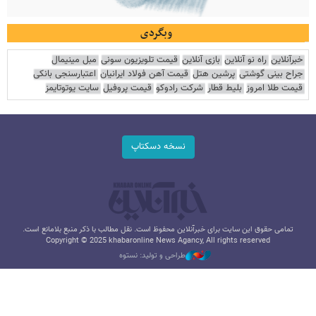
وبگردی
خبرآنلاین
راه نو آنلاین
بازی آنلاین
قیمت تلویزیون سونی
مبل مینیمال
جراح بینی گوشتی
پرشین هتل
قیمت آهن فولاد ایرانیان
اعتبارسنجی بانکی
قیمت طلا امروز
بلیط قطار
شرکت رادوکو
قیمت پروفیل
سایت یوتوتایمز
نسخه دسکتاپ
تمامی حقوق این سایت برای خبرآنلاین محفوظ است. نقل مطالب با ذکر منبع بلامانع است.
Copyright © 2025 khabaronline News Agancy, All rights reserved
طراحی و تولید: نستوه