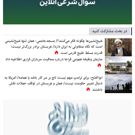
در بحث مشارکت کنید
شیخ‌نشین‌ها چگونه فکر می‌کنند؟/ مسجدجامعی: عمان تنها شیخ‌نشینی
است که نگاه متفاوتی به ایران دارد/ عربستان برادر بزرگ‌تر نیست؛
قدرت مسلط خلیج فارس است
سازمان وظیفه عمومی فراجا درباره معافیت سربازان فراری اطلاعیه داد
ابوالفتح: برای ترامپ مهم نیست تاج بر سر کار باشد یا عمامه/ آمریکا به
دنبال تغییر حکومت نیست/ عمان و عربستان در توقف حملات نقش
داشتند