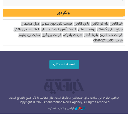
وبگردی
خبرآنلاین
راه نو آنلاین
بازی آنلاین
قیمت تلویزیون سونی
مبل مینیمال
جراح بینی گوشتی
پرشین هتل
قیمت آهن فولاد ایرانیان
اعتبارسنجی بانکی
قیمت طلا امروز
بلیط قطار
شرکت رادوکو
قیمت پروفیل
سایت یوتوتایمز
خرید اکانت chatgpt
نسخه دسکتاپ
تمامی حقوق این سایت برای خبرآنلاین محفوظ است. نقل مطالب با ذکر منبع بلامانع است.
Copyright © 2025 khabaronline News Agancy, All rights reserved
طراحی و تولید: نستوه