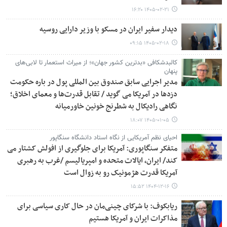
۱۴۰۵-۰۲-۲۱ ۱۶:۲۰
دیدار سفیر ایران در مسکو با وزیر دارایی روسیه
۱۴۰۵-۰۲-۱۸ ۰۹:۱۵
کالبدشکافی «بدترین کشور جهان»؛ از میراث استعمار تا لابی‌های
پنهان
مدیر اجرایی سابق صندوق بین المللی پول در باره حکومت
دزدها در آمریکا می گوید / تقابل قدرت‌ها و معمای اخلاق؛
نگاهی رادیکال به شطرنج خونین خاورمیانه
۱۴۰۵-۰۱-۰۵ ۱۸:۰۷
احیای نظم آمریکایی از نگاه استاد دانشگاه سنگاپور
متفکر سنگاپوری: آمریکا برای جلوگیری از افولش کشتار می
کند/ ایران، ایالات متحده و امپریالیسم /غرب به رهبری
آمریکا قدرت هژمونیک رو به زوال است
۱۴۰۴-۱۲-۱۶ ۱۵:۵۲
ریابکوف: با شرکای چینی‌مان در حال کاری سیاسی برای
مذاکرات ایران و آمریکا هستیم