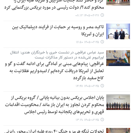
کرد و حاضر نشد جنایت اسراییل و امریکا علیه ایران را
محکوم کند؟/ دولت رئیسی در مورد بریکس بزرگنمایی کرد
۱۴۰۵-۰۲-۲۷ ۰۸:۱۲
تاکید مصر و روسیه بر حمایت از فرآیند دیپلماتیک بین
ایران و آمریکا
۱۴۰۵-۰۲-۲۵ ۱۶:۵۰
سید عباس عراقچی در نشست خبری با خبرنگاران هندی: انتقال
اورانیوم غنی‌شده در دستور کار مذاکرات نیست
عراقچی: پیام‌هایی مبنی بر آمادگی برای ادامه گفت و گو و
تعامل از آمریکا دریافت کرده‌ایم / امیدواریم عقلانیت به
کاخ سفید بازگردد
۱۴۰۵-۰۲-۲۵ ۱۴:۴۸
پایان اجلاس بریکس بدون بیانیه پایانی / گروه بریکس از
محکوم کردن تجاوز به ایران باز ماند / محکومیت اقدامات
قهری و تحریم‌های یکجانبه توسط رئیس اجلاس
۱۴۰۵-۰۲-۲۵ ۱۳:۲۰
تحولات تنگه هرمز و جنگ ۴۰ روزه علیه ایران، محور رایزنی