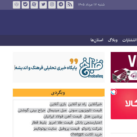
شنبه ۱۷ مرداد ۱۴۰۵
انتشارات
وبلاگ
استان‌ها
وبگردی
خبرآنلاین
راه نو آنلاین
بازی آنلاین
قیمت تلویزیون سونی
مبل مینیمال
جراح بینی گوشتی
پرشین هتل
قیمت آهن فولاد ایرانیان
اعتبارسنجی بانکی
قیمت طلا امروز
بلیط قطار
شرکت رادوکو
قیمت پروفیل
سایت یوتوتایمز
خرید اکانت chatgpt