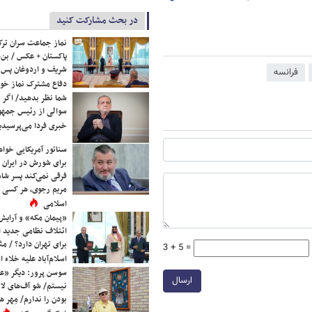
در بحث مشارکت کنید
نماز جماعت سران ترک
پاکستان + عکس / بن‌س
شریف و اردوغان پس ا
فرانسه
دفاع مشترک نماز خوا
شما نظر بدهید/ اگر خ
سوالی از رئیس جمه
خبری فردا می‌پرسیدی
سناتور آمریکایی خواه
برای شورش در ایران 
فرقی نمی‌کند پسر شاه 
مریم رجوی، هر کسی 
اسلامی
«پیمان مکه» و آرایش
ائتلاف نظامی جدید 
برای تهران دارد؟ / مث
3 + 5 =
اسلام‌آباد علیه خلاء
سوسن پرور: دیگر «عا
ارسال
نیستم/ شو آف‌های لاز
بودن را ندارم/ مِهر هم