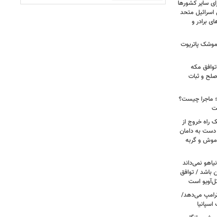
ای سایر کشورها
 اسرائیل متحد
 برادر و
 موشک پاتریوت
توافق مکه
صلح و ثبات
ا؛ ماجرا چیست؟
ت
ک راه خروج از
 دست به دامان
 موش و گربه
یاهو نمی‌داند
ن باشد / توافق
ل‌آویو است
 ترامپ می‌دهد/
اسپانیا