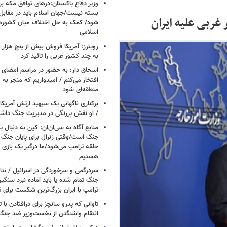
وزیر دفاع پاکستان:درهای توافق مکه بر
بسته نیست/جهان اسلام باید در مقابل
غربی علیه ایران
شود/ کمک به حل اختلاف میان کشورهای
اسلامی
رویترز: آمریکا فروش بیش از پنج هزار
به چند کشور عربی را تائید کرد
اسحاق‌ دار: به حضور در مراسم امضای 
افتخار می‌کنم / امیدواریم که منجر به 
منطقه‌ای شود
برکناری ناگهانی یک سپهبد ارتش آمریک
/ او نقش پررنگی در مدیریت جنگ داش
منابع آگاه به سی‌ان‌ان: کین به دنبال ی
جنگ است/وقتی ژنرال برای پایان جنگ
حلقه ترامپ می‌شود/ما درگیر یک بازی
هستیم
سردرگمی و سرخوردگی در اسرائیل / نتان
جنگ تمام شده یا باید آماده نبرد سنگی
ترامپ با ایران بزرگ‌ترین شکست برای ت
تاوانی که پدرو سانچز برای درافتادن با
انتقام واشنگتن از نخست‌وزیر ضد جنگ 