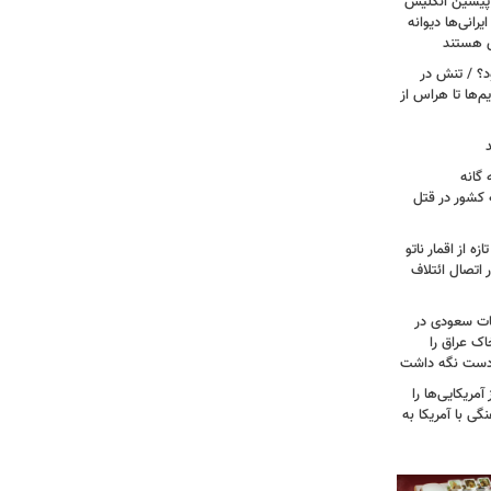
 پیشین انگلیس
یرانی‌ها دیوانه
ی هستند
ود؟ / تنش در
م‌ها تا هراس از
گانه
 کشور در قتل
ه از اقمار ناتو
 اتصال ائتلاف
ات سعودی در
اک عراق را
 دست نگه داشت
مریکایی‌ها را
ی با آمریکا به