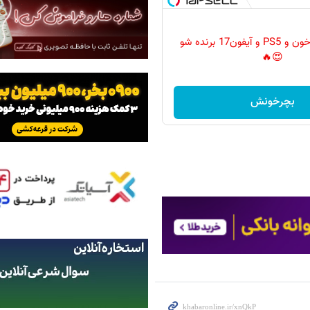
گردونه رو بچرخون و PS5 و آیفون17 برنده شو
😍🔥
بچرخونش