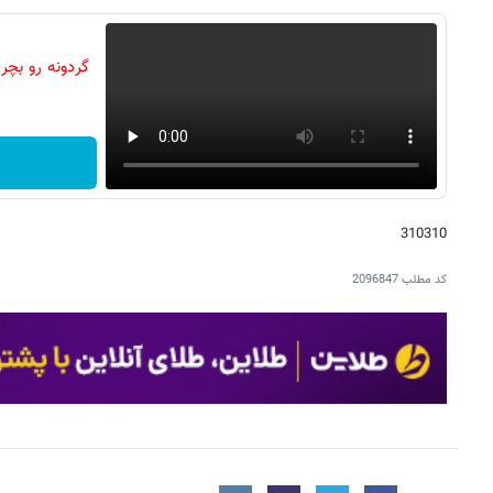
310310
کد مطلب
2096847