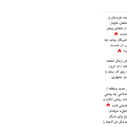
یه، عربستان و
لمان، شهباز
ز امضای پیمان
ندند
برنگار بودید چه
ور در نشست
د؟
ان ارسال اسلحه
شد / تد کروز:
روی کار بیاید یا
جز جمهوری
 جدید منطقه /
اسلامی چه پیامی
لث ریاض، آنکارا و
 امنیتی غرب
شق» حرفه‌ام
م برای بازیگر
 مثل نان آدم‌ها را