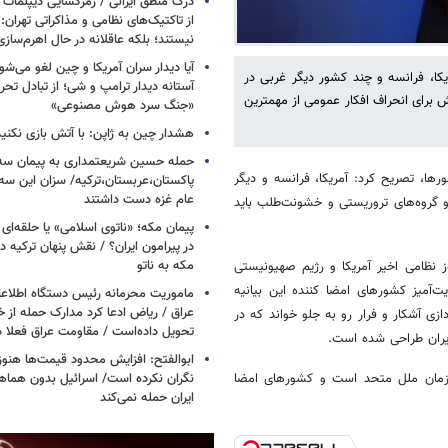
درک منطق ایرانی / رمزگشایی دیپلمات
از تاکتیک‌های نظامی و مذاکراتی تهران: ا
نیستند؛ بلکه عاقلانه در حال اهرم‌ساز
آیا دیدار سران آمریکا و چین لغو می‌ش
کا، فرانسه و چند کشور دیگر غربی در
آستانه دیدار ترامپ و شی؛ از تبادل تحری
اش برای انحراف افکار عمومی از مهمترین
«جنگ سرد هوش مصنوعی»
هشدار چین به ژاپن: با آتش بازی نکنید
حمله حسین شریعتمداری به پیمان سه 
رها، تصریح کرد: آمریکا، فرانسه و دیگر
پاکستان،عربستان،ترکیه/ سزان این سه
عام غزه دست داشتند
و گروه‌های تروریستی و خشونت‌طلب باید
پیمان مکه؛ «ناتوی اسلامی» یا حلقه‌ای تاز
در پیرامون ایران؟ / نقش پنهان ترکیه در
مکه به ناتو
 نظامی اخیر آمریکا و رژیم صهیونیستی
‌آمیز کشورهای امضا کننده این بیانیه
ماموریت محرمانه رئیس دستگاه اطلاع
عراق / ریاض ادعا کرد مدارک حمله از خ
ازی آشکار و فرار رو به جلو خواند که در
تحویل داده‌است / مقاومت عراق فعلا
ایران طراحی شده است.
ابوالفتح: افزایش محدود قیمت‌ها هنوز آ
نگران نکرده است/ اسرائیل بدون هماهنگ
ازمان ملل متحد است و کشورهای امضا
ایران حمله نمی‌کند