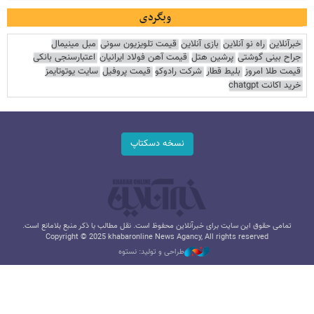
وبگردی
خبرآنلاین
راه نو آنلاین
بازی آنلاین
قیمت تلویزیون سونی
مبل مینیمال
جراح بینی گوشتی
پرشین هتل
قیمت آهن فولاد ایرانیان
اعتبارسنجی بانکی
قیمت طلا امروز
بلیط قطار
شرکت رادوکو
قیمت پروفیل
سایت یوتوتایمز
خرید اکانت chatgpt
نسخه دسکتاپ
تمامی حقوق این سایت برای خبرآنلاین محفوظ است. نقل مطالب با ذکر منبع بلامانع است.
Copyright © 2025 khabaronline News Agancy, All rights reserved
طراحی و تولید: نستوه