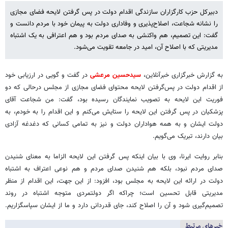
دبیرکل حزب کارگزاران سازندگی اقدام دولت در پس گرفتن لایحه فضای مجازی
را نشانه شجاعت، اصلاح‌پذیری و وفاداری دولت به پیمان خود با مردم دانست و
گفت: این تصمیم، هم واکنشی به صدای مردم بود و هم اعترافی به یک اشتباه
مدیریتی که با اصلاح آن، امید در جامعه تقویت می‌شود.
به گزارش خبرگزاری خبرآنلاین،
سیدحسین مرعشی
در گفت و گویی در ارزیابی خود
از اقدام دولت در پس‌گرفتن لایحه محتوای فضای مجازی از مجلس درحالی که دو
فوریت این لایحه به تصویب نمایندگان رسیده بود، گفت: من شجاعت آقای
پزشکیان در پس گرفتن این لایحه را ستایش می‌کنم و این اقدام را به خودم، به
دولت ایشان و به همه هواداران دولت و نیز به تمامی کسانی که دغدغه آزادی
بیان دارند، تبریک می‌گویم.
بنابر روایت ایرنا، وی با بیان اینکه پس‌ گرفتن این لایحه الزاما به معنای شنیدن
صدای مردم نبود، بلکه هم شنیدن صدای مردم و هم نوعی اعتراف به اشتباه
دولت در ارائه این لایحه به مجلس بود، افزود: از این جهت، این اقدام از منظر
مدیریتی قابل تحسین است؛ چراکه اگر دولتمردی متوجه اشتباه در روند
تصمیم‌گیری شود و آن را اصلاح کند، جای قدردانی دارد و ما از ایشان سپاسگزاریم.
خبرهای مرتبط