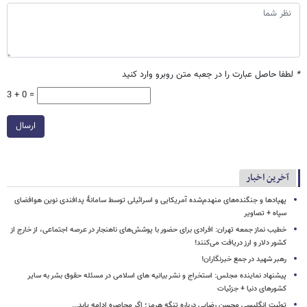
*
لطفا حاصل عبارت را در جعبه متن روبرو وارد کنید
3 + 0 =
ارسال
آخرین اخبار
پهپادها و جنگنده‌های منهدم‌شده آمریکایی و اسرائیلی توسط سامانۀ پدافندی نوین هوافضای
سپاه + تصاویر
خطیب نماز جمعه تهران: افرادی برای حضور با پوشش‌های ناهنجار در عرصه اجتماعی، از خارج از
کشور دلار و ارز دریافت می‌کنند!
رهبر شهید در جمع خبرنگاران!
پیشنهاد نماینده مجلس: استخراج و نشر بیانیه های اسلامی در مسئله حقوق بشر به سایر
کشورهای دنیا + جزئیات
توئیت انگلیسی محسن رضایی درباره تنگه هرمز؛ اگر محاصره ادامه یابد...