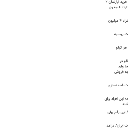
لیست قیمت خرید مسکن در نازی‌آباد/ خرید آپارتمان ۲
دارد؟ + جدول
سرپرستان خانوار بخوانند/ حساب این افراد ۴ میلیون
فت روسیه
هر کیلو
لو در
ا وارد
 به فروش
عت قطعه‌سازی
این افراد برای
 این رقم برای
 ایران/ درآمد