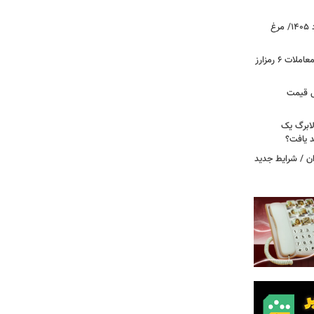
قیمت جدید گوشت مرغ امروز ۱۵ مرداد ۱۴۰۵/ مرغ
آخرین وضعیت بازار رمزارزها در جهان/ معاملات ۶ رمزارز
دول قیمت
لابرگ یک
د یافت؟
ان / شرایط جدید