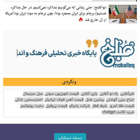
ابوالفتح: حتی زمانی که می‌گوییم مذاکره نمی‌کنیم، در حال مذاکره
هستیم/ برجام برای ایران معجزه بود/ چون برجام به سود ایران بود آمریکا
از آن خارج شد
وبگردی
خبرآنلاین
راه نو آنلاین
بازی آنلاین
قیمت تلویزیون سونی
مبل مینیمال
جراح بینی گوشتی
پرشین هتل
قیمت آهن فولاد ایرانیان
اعتبارسنجی بانکی
قیمت طلا امروز
بلیط قطار
شرکت رادوکو
قیمت پروفیل
سایت یوتوتایمز
خرید اکانت chatgpt
نسخه دسکتاپ