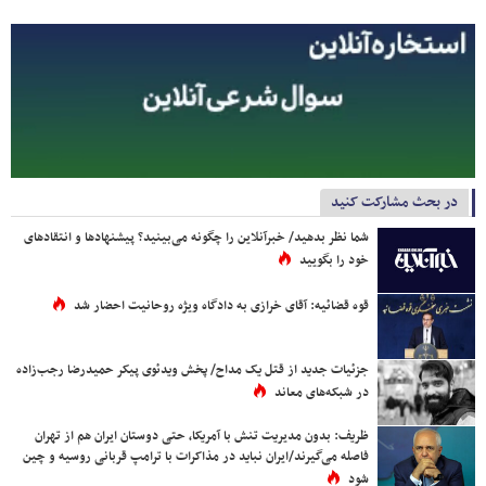
در بحث مشارکت کنید
شما نظر بدهید/ خبرآنلاین را چگونه می‌بینید؟ پیشنهادها و انتقادهای
خود را بگویید
قوه قضائیه: آقای خرازی به دادگاه ویژه روحانیت احضار شد
جزئیات جدید از قتل یک مداح/ پخش ویدئوی پیکر حمیدرضا رجب‌زاده
در شبکه‌های معاند
ظریف: بدون مدیریت تنش با آمریکا، حتی دوستان ایران هم از تهران
فاصله می‌گیرند/ایران نباید در مذاکرات با ترامپ قربانی روسیه و چین
شود