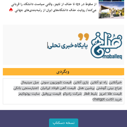
از سقوط در QS تا حذف از تایمز، وقتی سیاست دانشگاه را قربانی
می‌کند/ روایت حذف دانشگاه‌های ایران از رتبه‌بندی‌های جهانی
وبگردی
خبرآنلاین
راه نو آنلاین
بازی آنلاین
قیمت تلویزیون سونی
مبل مینیمال
جراح بینی گوشتی
پرشین هتل
قیمت آهن فولاد ایرانیان
اعتبارسنجی بانکی
قیمت طلا امروز
بلیط قطار
شرکت رادوکو
قیمت پروفیل
سایت یوتوتایمز
خرید اکانت chatgpt
نسخه دسکتاپ