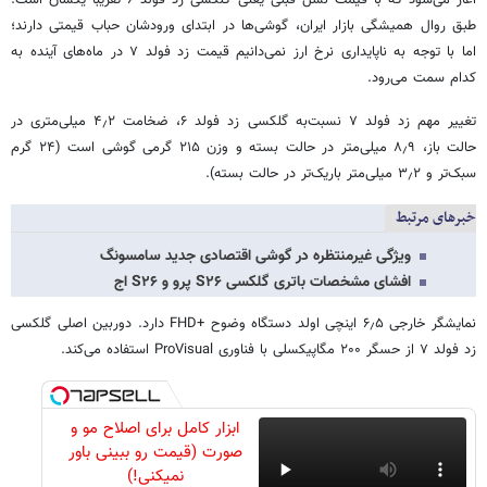
آغاز می‌شود که با قیمت نسل قبلی یعنی گلکسی زد فولد ۶ تقریباً یکسان است.
طبق روال همیشگی بازار ایران، گوشی‌ها در ابتدای ورودشان حباب قیمتی دارند؛
اما با توجه به ناپایداری نرخ ارز نمی‌دانیم قیمت زد فولد ۷ در ماه‌های آینده به
کدام سمت می‌رود.
تغییر مهم زد فولد ۷ نسبت‌به گلکسی زد فولد ۶، ضخامت ۴٫۲ میلی‌متری در
حالت باز، ۸٫۹ میلی‌متر در حالت بسته و وزن ۲۱۵ گرمی گوشی است (۲۴ گرم
سبک‌تر و ۳٫۲ میلی‌متر باریک‌تر در حالت بسته).
خبرهای مرتبط
ویژگی غیرمنتظره در گوشی اقتصادی جدید سامسونگ
افشای مشخصات باتری گلکسی S۲۶ پرو و S۲۶ اج
نمایشگر خارجی ۶٫۵ اینچی اولد دستگاه وضوح +FHD دارد. دوربین اصلی گلکسی
زد فولد ۷ از حسگر ۲۰۰ مگاپیکسلی با فناوری ProVisual استفاده می‌کند.
ابزار کامل برای اصلاح مو و
صورت (قیمت رو ببینی باور
نمیکنی!)