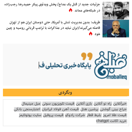
جزئیات جدید از قتل یک مداح/ پخش ویدئوی پیکر حمیدرضا رجب‌زاده
در شبکه‌های معاند
ظریف: بدون مدیریت تنش با آمریکا، حتی دوستان ایران هم از تهران
فاصله می‌گیرند/ایران نباید در مذاکرات با ترامپ قربانی روسیه و چین
شود
وبگردی
خبرآنلاین
راه نو آنلاین
بازی آنلاین
قیمت تلویزیون سونی
مبل مینیمال
جراح بینی گوشتی
پرشین هتل
قیمت آهن فولاد ایرانیان
اعتبارسنجی بانکی
قیمت طلا امروز
بلیط قطار
شرکت رادوکو
قیمت پروفیل
سایت یوتوتایمز
خرید اکانت chatgpt