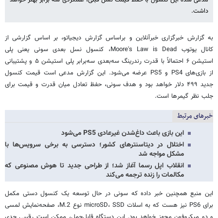
داشت.
به گزارش خبرگزاری خبرآنلاین و براساس گزارش دیجیاتو، بر اساس گزارشی از
کانال یوتوب Moore's Law is Dead، کنسول نسل بعدی سونی یعنی پلی
استیشن ۶ احتمالاً با قدرت رندرینگ سه‌بعدی سه‌برابر پلی استیشن ۵ و پشتیبانی
از بازی‌های PS4 و PS5 عرضه می‌شود. این گزارش مدعی است قیمت کنسول
جدید ۴۹۹ دلار خواهد بود و هدف سونی، حفظ تعادل میان قدرت و قیمت برای
جلب نظر گیمرها است.
خبرهای مرتبط
این بازی باعث داغ‌شدن غیرعادی PS5 می‌شود
اختلال در دیتاسنترهای کشور؛ دسترسی به برخی سرویس‌ها با
مشکل مواجه شد
انقلاب اپل رسما آغاز شد؛‌ از طراحی جدید تا هوش مصنوعی که
مکالمات را زنده ترجمه می‌کند
این منبع همچنین خبر داده که سونی در حال توسعه یک کنسول دستی مکمل
برای PS6 نیز هست که به اسلات microSD، SSD نوع M.2، صفحه‌نمایش لمسی
و دو میکروفون مجهز خواهد بود. این دستگاه قابل‌حمل، ممکن است رقیبی جدی