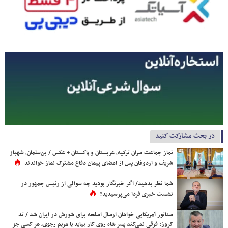
در بحث مشارکت کنید
نماز جماعت سران ترکیه، عربستان و پاکستان + عکس / بن‌سلمان، شهباز
شریف و اردوغان پس از امضای پیمان دفاع مشترک نماز خواندند
شما نظر بدهید/ اگر خبرنگار بودید چه سوالی از رئیس جمهور در
نشست خبری فردا می‌پرسیدید؟
سناتور آمریکایی خواهان ارسال اسلحه برای شورش در ایران شد / تد
کروز: فرقی نمی‌کند پسر شاه روی کار بیاید یا مریم رجوی، هر کسی جز