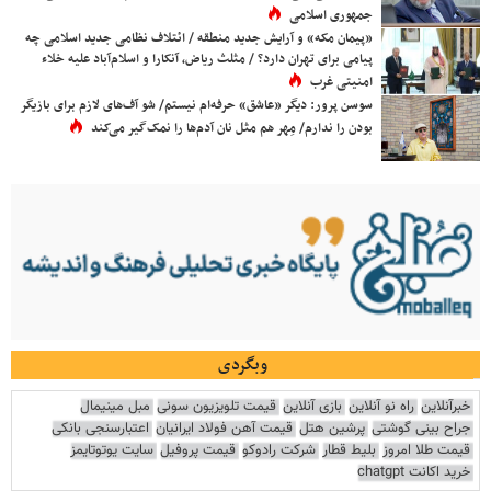
جمهوری اسلامی
«پیمان مکه» و آرایش جدید منطقه / ائتلاف نظامی جدید اسلامی چه
پیامی برای تهران دارد؟ / مثلث ریاض، آنکارا و اسلام‌آباد علیه خلاء
امنیتی غرب
سوسن پرور: دیگر «عاشق» حرفه‌ام نیستم/ شو آف‌های لازم برای بازیگر
بودن را ندارم/ مِهر هم مثل نان آدم‌ها را نمک‌گیر می‌کند
وبگردی
خبرآنلاین
راه نو آنلاین
بازی آنلاین
قیمت تلویزیون سونی
مبل مینیمال
جراح بینی گوشتی
پرشین هتل
قیمت آهن فولاد ایرانیان
اعتبارسنجی بانکی
قیمت طلا امروز
بلیط قطار
شرکت رادوکو
قیمت پروفیل
سایت یوتوتایمز
خرید اکانت chatgpt