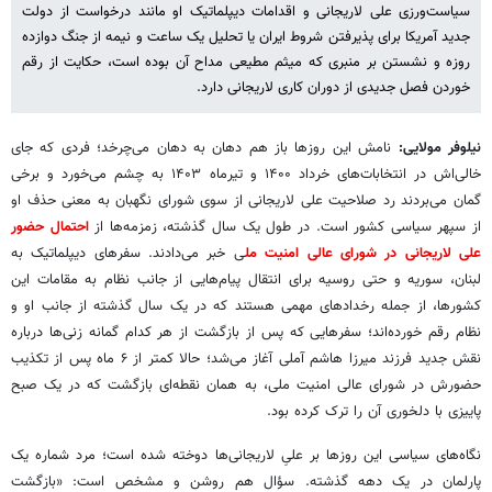
سیاست‌ورزی علی لاریجانی و اقدامات دیپلماتیک او مانند درخواست از دولت
جدید آمریکا برای پذیرفتن شروط ایران یا تحلیل یک ساعت و نیمه از جنگ دوازده
روزه و نشستن بر منبری که میثم مطیعی مداح آن بوده است، حکایت از رقم
خوردن فصل جدیدی از دوران کاری لاریجانی دارد.
نیلوفر مولایی:
نامش این روزها باز هم دهان به دهان می‌چرخد؛ فردی که جای
خالی‌اش در انتخابات‌های خرداد ۱۴۰۰ و تیرماه ۱۴۰۳ به چشم می‌خورد و برخی
گمان می‌بردند رد صلاحیت علی لاریجانی از سوی شورای نگهبان به معنی حذف او
از سپهر سیاسی کشور است. در طول یک سال گذشته، زمزمه‌ها از
احتمال حضور
علی لاریجانی در شورای عالی امنیت مل
ی خبر می‌دادند. سفرهای دیپلماتیک به
لبنان، سوریه و حتی روسیه برای انتقال پیام‌هایی از جانب نظام به مقامات این
کشورها، از جمله رخدادهای مهمی هستند که در یک سال گذشته از جانب او و
نظام رقم خورده‌اند؛ سفرهایی که پس از بازگشت از هر کدام گمانه زنی‌ها درباره
نقش جدید فرزند میرزا هاشم آملی آغاز می‌شد؛ حالا کمتر از ۶ ماه پس از تکذیب
حضورش در شورای عالی امنیت ملی، به همان نقطه‌ای بازگشت که در یک صبح
پاییزی با دلخوری آن را ترک کرده بود.
نگاه‌های سیاسی این روزها بر علیِ لاریجانی‌ها دوخته شده است؛ مرد شماره یک
پارلمان در یک دهه گذشته. سؤال هم روشن و مشخص است: «بازگشت