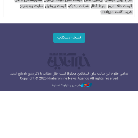
قیمت طلا امروز
بلیط قطار
شرکت رادوکو
قیمت پروفیل
سایت یوتوتایمز
خرید اکانت chatgpt
نسخه دسکتاپ
تمامی حقوق این سایت برای خبرآنلاین محفوظ است. نقل مطالب با ذکر منبع بلامانع است.
Copyright © 2025 khabaronline News Agancy, All rights reserved
طراحی و تولید: نستوه