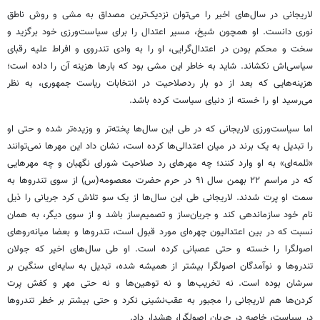
لاریجانی در سال‌های اخیر را می‌توان نزدیک‌ترین مصداق به مشی و روش ناطق
نوری دانست. او همچون شیخ، مسیر اعتدال را برای سیاست‌ورزی خود برگزید و
سخت و محکم بودن در اعتدال‌گرایی، او را به وادی تندروی و افراط علیه رقبای
سیاسی‌اش نکشاند. شاید به خاطر این مشی بود که بارها هزینه آن را داده است؛
هزینه‌هایی که بعد از دو بار ردصلاحیت در انتخابات ریاست جمهوری، به نظر
می‌رسید او را خسته از دنیای سیاست کرده باشد.
اما سیاست‌ورزی لاریجانی که در طی این سال‌ها پخته‌تر و وزیده‌تر شده و حتی او
را تبدیل به یک برند در میان اعتدالی‌ها کرده است، نشان داد این مهرها نمی‌توانند
«ثلمه‌ای» به او وارد کنند؛ چه مهرهای رد صلاحیت شورای نگهبان و چه مهرهایی
که در مراسم ۲۲ بهمن سال ۹۱ در حرم حضرت معصومه(س) از سوی تندروها به
سمت او پرت شدند. لاریجانی طی این سال‌ها از یک سو تلاش کرد جریانی را ذیل
نام خود سازماندهی کند و جریان‌ساز و تصمیم‌ساز باشد و از سوی دیگر، به همان
نسبت که در بین اعتدالیون چهره‌ای مورد قبول است، تندروها و بعضا میانه‌روهای
اصولگرا را خسته و حتی عصبانی کرده است. او طی سال‌های اخیر که جولان
تندروها و نوآمدگان اصولگرا بیشتر از همیشه شده، تبدیل به سایه‌ای سنگین بر
سرشان بوده است. نه تخریب‌ها و نه توهین‌ها و نه حتی مهر و کفش پرت
کردن‌ها هم لاریجانی را مجبور به عقب‌نشینی نکرد و حتی بیشتر بر خطر تندروها
در سیاست، خاصه در جریان اصولگرا، هشدار داد.