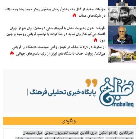
جزئیات جدید از قتل یک مداح/ پخش ویدئوی پیکر حمیدرضا رجب‌زاده
در شبکه‌های معاند
ظریف: بدون مدیریت تنش با آمریکا، حتی دوستان ایران هم از تهران
فاصله می‌گیرند/ایران نباید در مذاکرات با ترامپ قربانی روسیه و چین
شود
از سقوط در QS تا حذف از تایمز، وقتی سیاست دانشگاه را قربانی
می‌کند/ روایت حذف دانشگاه‌های ایران از رتبه‌بندی‌های جهانی
وبگردی
خبرآنلاین
راه نو آنلاین
بازی آنلاین
قیمت تلویزیون سونی
مبل مینیمال
جراح بینی گوشتی
پرشین هتل
قیمت آهن فولاد ایرانیان
اعتبارسنجی بانکی