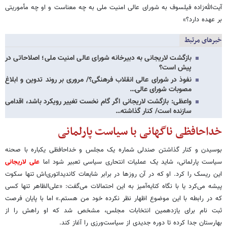
آیت‌الله‌زاده فیلسوف به شورای عالی امنیت ملی به چه معناست و او چه مأموریتی
بر عهده دارد؟»
خبرهای مرتبط
بازگشت لاریجانی به دبیرخانه شورای عالی امنیت ملی؛ اصلاحاتی در
پیش است؟
نفوذ در شورای عالی انقلاب فرهنگی؟/ مروری بر روند تدوین و ابلاغ
مصوبات شورای عالی…
واعظی: بازگشت لاریجانی اگر گام نخست تغییر رویکرد باشد، اقدامی
سازنده است/ کنار گذاشته…
خداحافظی ناگهانی با سیاست پارلمانی
بوسیدن و کنار گذاشتن صندلی شماره یک مجلس و خداحافظی یکباره با صحنه
سیاست پارلمانی، شاید یک عملیات انتحاری سیاسی تعبیر شود اما
علی لاریجانی
این ریسک را کرد. او که در آن روزها در برابر شایعات کاندیداتوری‌اش تنها سکوت
پیشه می‌کرد یا با نگاه کنایه‌آمیز به این احتمالات می‌گفت: «علی‌الظاهر تنها کسی
که در رابطه با این موضوع اظهار نظر نکرده خود من هستم.» اما با پایان فرصت
ثبت نام برای یازدهمین انتخابات مجلس، مشخص شد که او راهش را از
بهارستان جدا کرده تا دوره جدیدی از سیاست‌ورزی را آغاز کند.