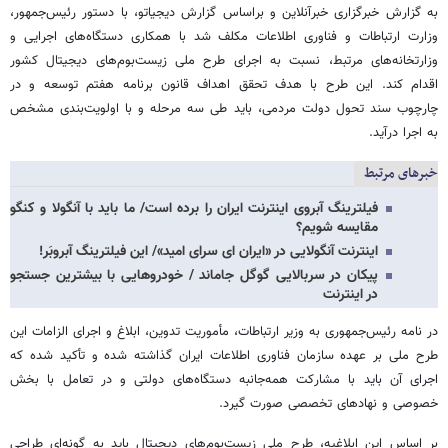
به گزارش خبرگزاری خبرآنلاین و براساس گزارش دیجیاتو، با دستور رئیس‌جمهور،
وزارت ارتباطات و فناوری اطلاعات مکلف شد با همکاری دستگاه‌های اجرایی و
وزارتخانه‌های مرتبط، نسبت به اجرای طرح ملی زیست‌بوم‌های دیجیتال کشور
اقدام کند. این طرح با هدف تحقق اهداف قانون برنامه هفتم توسعه و در
چارچوب سند تحول دولت مردمی، باید طی سه مرحله و با اولویت‌بندی مشخص
به اجرا درآید.
خبرهای مرتبط
فیلترینگ آبروی اینترنت ایران را برده است/ ما باید با آنگولا و کنگو
مقایسه شویم؟
اینترنت آنگولایی در «ایران ای سرای امید»/ این فیلترینگ آبروبَر!
پیکان در سربالایی گوگل جاماند / خودروهایی با بیشترین جستجو
در اینترنت
در نامه‌ رئیس‌جمهوری به وزیر ارتباطات، مأموریت تدوین، ابلاغ و اجرای الزامات این
طرح ملی بر عهده سازمان فناوری اطلاعات ایران گذاشته شده و تأکید شده که
اجرای آن باید با مشارکت همه‌جانبه دستگاه‌های دولتی و در تعامل با بخش
خصوصی و نهادهای تخصصی صورت گیرد.
بر اساس این ابلاغیه، طرح ملی زیست‌بوم‌های دیجیتال باید به گونه‌ای طراحی