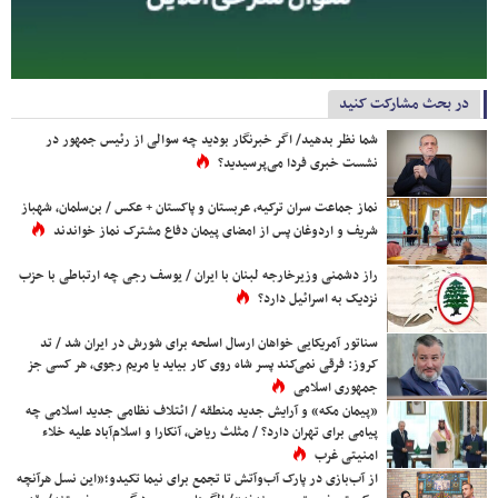
در بحث مشارکت کنید
شما نظر بدهید/ اگر خبرنگار بودید چه سوالی از رئیس جمهور در
نشست خبری فردا می‌پرسیدید؟
نماز جماعت سران ترکیه، عربستان و پاکستان + عکس / بن‌سلمان، شهباز
شریف و اردوغان پس از امضای پیمان دفاع مشترک نماز خواندند
راز دشمنی وزیرخارجه لبنان با ایران / یوسف رجی چه ارتباطی با حزب
نزدیک به اسرائیل دارد؟
سناتور آمریکایی خواهان ارسال اسلحه برای شورش در ایران شد / تد
کروز: فرقی نمی‌کند پسر شاه روی کار بیاید یا مریم رجوی، هر کسی جز
جمهوری اسلامی
«پیمان مکه» و آرایش جدید منطقه / ائتلاف نظامی جدید اسلامی چه
پیامی برای تهران دارد؟ / مثلث ریاض، آنکارا و اسلام‌آباد علیه خلاء
امنیتی غرب
از آب‌بازی در پارک آب‌وآتش تا تجمع برای نیما تکیدو؛«این نسل هرآنچه