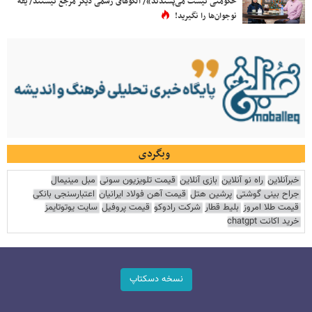
حکومتی نیست می‌پسندند»/ الگوهای رسمی دیگر مرجع نیستند/ یقه
نوجوان‌ها را نگیرید!
وبگردی
خبرآنلاین
راه نو آنلاین
بازی آنلاین
قیمت تلویزیون سونی
مبل مینیمال
جراح بینی گوشتی
پرشین هتل
قیمت آهن فولاد ایرانیان
اعتبارسنجی بانکی
قیمت طلا امروز
بلیط قطار
شرکت رادوکو
قیمت پروفیل
سایت یوتوتایمز
خرید اکانت chatgpt
نسخه دسکتاپ