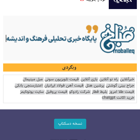
وبگردی
خبرآنلاین
راه نو آنلاین
بازی آنلاین
قیمت تلویزیون سونی
مبل مینیمال
جراح بینی گوشتی
پرشین هتل
قیمت آهن فولاد ایرانیان
اعتبارسنجی بانکی
قیمت طلا امروز
بلیط قطار
شرکت رادوکو
قیمت پروفیل
سایت یوتوتایمز
خرید اکانت chatgpt
نسخه دسکتاپ