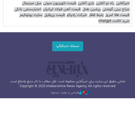
خبرآنلاین
راه نو آنلاین
بازی آنلاین
قیمت تلویزیون سونی
مبل مینیمال
جراح بینی گوشتی
پرشین هتل
قیمت آهن فولاد ایرانیان
اعتبارسنجی بانکی
قیمت طلا امروز
بلیط قطار
شرکت رادوکو
قیمت پروفیل
سایت یوتوتایمز
خرید اکانت chatgpt
نسخه دسکتاپ
تمامی حقوق این سایت برای خبرآنلاین محفوظ است. نقل مطالب با ذکر منبع بلامانع است.
Copyright © 2025 khabaronline News Agancy, All rights reserved
طراحی و تولید: نستوه