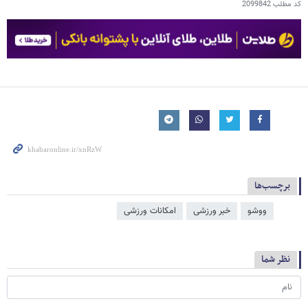
کد مطلب
2099842
برچسب‌ها
ووشو
خبر ورزشی
امکانات ورزشی
نظر شما