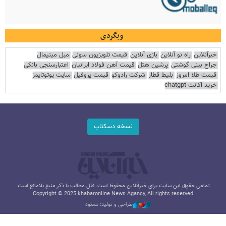
وبگردی
خبرآنلاین
راه نو آنلاین
بازی آنلاین
قیمت تلویزیون سونی
مبل مینیمال
جراح بینی گوشتی
پرشین هتل
قیمت آهن فولاد ایرانیان
اعتبارسنجی بانکی
قیمت طلا امروز
بلیط قطار
شرکت رادوکو
قیمت پروفیل
سایت یوتوتایمز
خرید اکانت chatgpt
نسخه دسکتاپ
تمامی حقوق این سایت برای خبرآنلاین محفوظ است. نقل مطالب با ذکر منبع بلامانع است.
Copyright © 2025 khabaronline News Agancy, All rights reserved
طراحی و تولید: نستوه