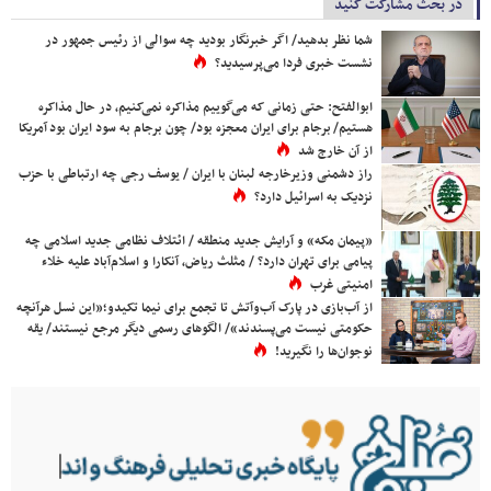
در بحث مشارکت کنید
شما نظر بدهید/ اگر خبرنگار بودید چه سوالی از رئیس جمهور در
نشست خبری فردا می‌پرسیدید؟
ابوالفتح: حتی زمانی که می‌گوییم مذاکره نمی‌کنیم، در حال مذاکره
هستیم/ برجام برای ایران معجزه بود/ چون برجام به سود ایران بود آمریکا
از آن خارج شد
راز دشمنی وزیرخارجه لبنان با ایران / یوسف رجی چه ارتباطی با حزب
نزدیک به اسرائیل دارد؟
«پیمان مکه» و آرایش جدید منطقه / ائتلاف نظامی جدید اسلامی چه
پیامی برای تهران دارد؟ / مثلث ریاض، آنکارا و اسلام‌آباد علیه خلاء
امنیتی غرب
از آب‌بازی در پارک آب‌وآتش تا تجمع برای نیما تکیدو؛«این نسل هرآنچه
حکومتی نیست می‌پسندند»/ الگوهای رسمی دیگر مرجع نیستند/ یقه
نوجوان‌ها را نگیرید!