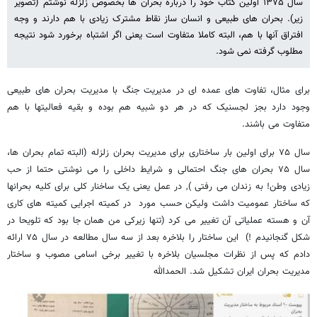
سال ۱۳۷۵ اولین کتاب خود را درباره بحران ها بخصوص زلزله نوشتم (تصویر
زیر)‌. بحران های طبیعی و انسان ساز نقاط مشترک زیادی با هم دارند و وجه
افتراق آنها با هم، البته کاملا متفاوت است یعنی اگر اشتباه برخورد شود نتیجه
مطلوب گرفته نمی شود.
برای مثال، تفاوت های عمده ای در مدیریت جنگ با مدیریت بحران های طبیعی
وجود دارد بجز لجسنیک که در هر دو شبیه هم بوده و بقیه فعالیتها با هم
متفاوت می باشند.
سال ۷۵ برای اولین بار ساختاری برای مدیریت بحران زلزله (البته تمام بحران ها،
سال ۷۵ بحران های جنگ احتمالی و شرایط داخلی را می نوشتی حتما از حب
زیادی وطن! به زندان می رفتی ), در عمل یعنی یک ساخنار کلی برای کلیه بحرانها
که ساختار عمومیت داشت ولیکن حسب مورد در کمیته اجرایی کمیته های کاری
آن و هسته عملیاتی آن تغییر می کرد (تنها زیرکی من همان جا بود که تلویحا در
شکل گنجانیدم !) این ساختار را بلاخره بعد از سه سال مطالعه در سال ۷۵ ارائه
دادم که پس از نظرات مجلسیان بلاخره با تغییر برخی اسامی مصوب و ساختار
مدیریت بحران ایران تشکیل شد. الحمدالله