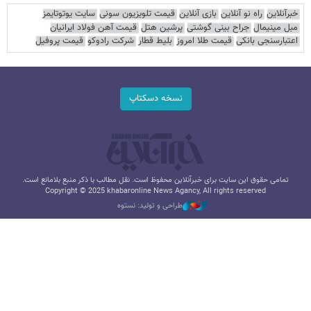
خبرآنلاین
راه نو آنلاین
بازی آنلاین
قیمت تلویزیون سونی
سایت یوتوتایمز
مبل مینیمال
جراح بینی گوشتی
پرشین هتل
قیمت آهن فولاد ایرانیان
اعتبارسنجی بانکی
قیمت طلا امروز
بلیط قطار
شرکت رادوکو
قیمت پروفیل
نسخه دسکتاپ
تمامی حقوق این سایت برای خبرآنلاین محفوظ است. نقل مطالب با ذکر منبع بلامانع است.
Copyright © 2025 khabaronline News Agancy, All rights reserved
طراحی و تولید: نستوه