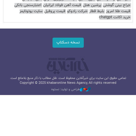
جراح بینی گوشتی
پرشین هتل
قیمت آهن فولاد ایرانیان
اعتبارسنجی بانکی
قیمت طلا امروز
بلیط قطار
شرکت رادوکو
قیمت پروفیل
سایت یوتوتایمز
خرید اکانت chatgpt
نسخه دسکتاپ
تمامی حقوق این سایت برای خبرآنلاین محفوظ است. نقل مطالب با ذکر منبع بلامانع است.
Copyright © 2025 khabaronline News Agancy, All rights reserved
طراحی و تولید: نستوه