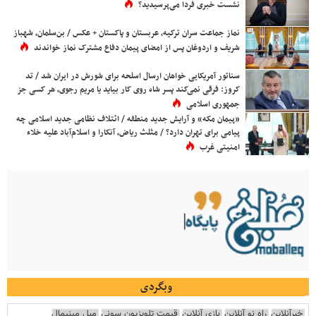
نشست خبری فردا می‌پرسیدید؟
نماز جماعت سران ترکیه، عربستان و پاکستان + عکس / بن‌سلمان، شهباز
شریف و اردوغان پس از امضای پیمان دفاع مشترک نماز خواندند
سناتور آمریکایی خواهان ارسال اسلحه برای شورش در ایران شد / تد
کروز: فرقی نمی‌کند پسر شاه روی کار بیاید یا مریم رجوی، هر کسی جز
جمهوری اسلامی
«پیمان مکه» و آرایش جدید منطقه / ائتلاف نظامی جدید اسلامی چه
پیامی برای تهران دارد؟ / مثلث ریاض، آنکارا و اسلام‌آباد علیه خلاء
امنیتی غرب
وبگردی
خبرآنلاین
راه نو آنلاین
بازی آنلاین
قیمت تلویزیون سونی
مبل مینیمال