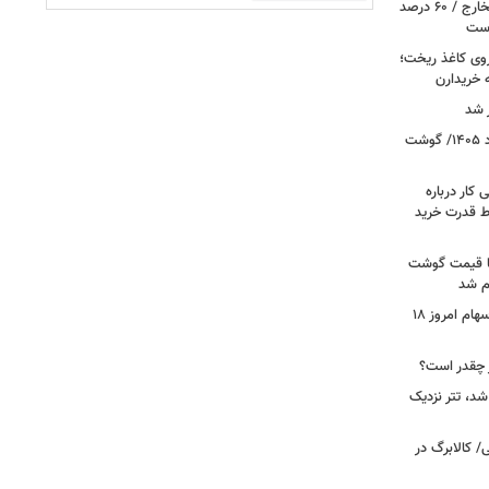
چالش بزرگ بازنشستگان برای تامین مخارج / ۶۰ درصد
است
روی کاغذ ریخت؛
ه خریدارن
 شد
قیمت جدید گوشت قرمز امروز ۱۸ مرداد ۱۴۰۵/ گوشت
کار درباره
ط قدرت خرید
ن شد، اما قیمت گوشت
ام شد
صعود بورس به قله جدید/تحلیل بازار سهام امروز ۱۸
شد، تتر نزدیک
/ کالابرگ در